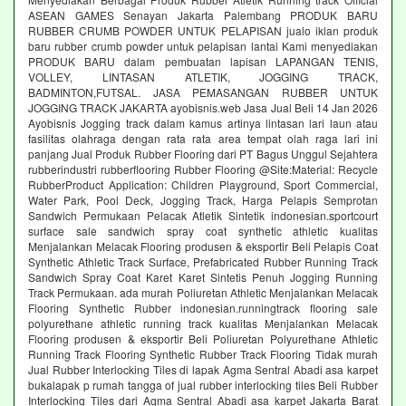
ASEAN GAMES Senayan Jakarta Palembang PRODUK BARU
RUBBER CRUMB POWDER UNTUK PELAPISAN jualo iklan produk
baru rubber crumb powder untuk pelapisan lantai Kami menyediakan
PRODUK BARU dalam pembuatan lapisan LAPANGAN TENIS,
VOLLEY, LINTASAN ATLETIK, JOGGING TRACK,
BADMINTON,FUTSAL. JASA PEMASANGAN RUBBER UNTUK
JOGGING TRACK JAKARTA ayobisnis.web Jasa Jual Beli 14 Jan 2026
Ayobisnis Jogging track dalam kamus artinya lintasan lari laun atau
fasilitas olahraga dengan rata rata area tempat olah raga lari ini
panjang Jual Produk Rubber Flooring dari PT Bagus Unggul Sejahtera
rubberindustri rubberflooring Rubber Flooring @Site:Material: Recycle
RubberProduct Application: Children Playground, Sport Commercial,
Water Park, Pool Deck, Jogging Track, Harga Pelapis Semprotan
Sandwich Permukaan Pelacak Atletik Sintetik indonesian.sportcourt
surface sale sandwich spray coat synthetic athletic kualitas
Menjalankan Melacak Flooring produsen & eksportir Beli Pelapis Coat
Synthetic Athletic Track Surface, Prefabricated Rubber Running Track
Sandwich Spray Coat Karet Karet Sintetis Penuh Jogging Running
Track Permukaan. ada murah Poliuretan Athletic Menjalankan Melacak
Flooring Synthetic Rubber indonesian.runningtrack flooring sale
polyurethane athletic running track kualitas Menjalankan Melacak
Flooring produsen & eksportir Beli Poliuretan Polyurethane Athletic
Running Track Flooring Synthetic Rubber Track Flooring Tidak murah
Jual Rubber Interlocking Tiles di lapak Agma Sentral Abadi asa karpet
bukalapak p rumah tangga of jual rubber interlocking tiles Beli Rubber
Interlocking Tiles dari Agma Sentral Abadi asa karpet Jakarta Barat