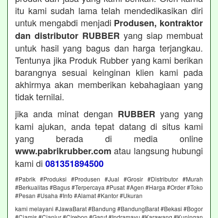
itu kami sudah lama telah mendedikasikan diri
untuk mengabdi menjadi
Produsen, kontraktor
yang siap membuat
dan distributor RUBBER
untuk hasil yang bagus dan harga terjangkau.
Tentunya jika Produk Rubber yang kami berikan
barangnya sesuai keinginan klien kami pada
akhirmya akan memberikan kebahagiaan yang
tidak ternilai.
jika anda minat dengan
yang yang
RUBBER
kami ajukan, anda tepat datang di situs kami
yang berada di media online
atau langsung hubungi
www.pabrikrubber.com
kami di
081351894500
#Pabrik #Produksi #Produsen #Jual #Grosir #Distributor #Murah
#Berkualitas #Bagus #Terpercaya #Pusat #Agen #Harga #Order #Toko
#Pesan #Usaha #Info #Alamat #Kantor #Ukuran
kami melayani #JawaBarat #Bandung #BandungBarat #Bekasi #Bogor
#Ciamis #Cianjur #Cirebon #Garut #Indramayu #Karawang #Kuningan