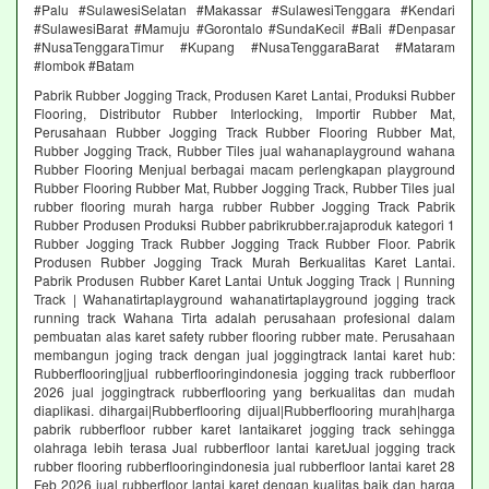
#Palu #SulawesiSelatan #Makassar #SulawesiTenggara #Kendari
#SulawesiBarat #Mamuju #Gorontalo #SundaKecil #Bali #Denpasar
#NusaTenggaraTimur #Kupang #NusaTenggaraBarat #Mataram
#lombok #Batam
Pabrik Rubber Jogging Track, Produsen Karet Lantai, Produksi Rubber
Flooring, Distributor Rubber Interlocking, Importir Rubber Mat,
Perusahaan Rubber Jogging Track Rubber Flooring Rubber Mat,
Rubber Jogging Track, Rubber Tiles jual wahanaplayground wahana
Rubber Flooring Menjual berbagai macam perlengkapan playground
Rubber Flooring Rubber Mat, Rubber Jogging Track, Rubber Tiles jual
rubber flooring murah harga rubber Rubber Jogging Track Pabrik
Rubber Produsen Produksi Rubber pabrikrubber.rajaproduk kategori 1
Rubber Jogging Track Rubber Jogging Track Rubber Floor. Pabrik
Produsen Rubber Jogging Track Murah Berkualitas Karet Lantai.
Pabrik Produsen Rubber Karet Lantai Untuk Jogging Track | Running
Track | Wahanatirtaplayground wahanatirtaplayground jogging track
running track Wahana Tirta adalah perusahaan profesional dalam
pembuatan alas karet safety rubber flooring rubber mate. Perusahaan
membangun joging track dengan jual joggingtrack lantai karet hub:
Rubberflooring|jual rubberflooringindonesia jogging track rubberfloor
2026 jual joggingtrack rubberflooring yang berkualitas dan mudah
diaplikasi. dihargai|Rubberflooring dijual|Rubberflooring murah|harga
pabrik rubberfloor rubber karet lantaikaret jogging track sehingga
olahraga lebih terasa Jual rubberfloor lantai karetJual jogging track
rubber flooring rubberflooringindonesia jual rubberfloor lantai karet 28
Feb 2026 jual rubberfloor lantai karet dengan kualitas baik dan harga