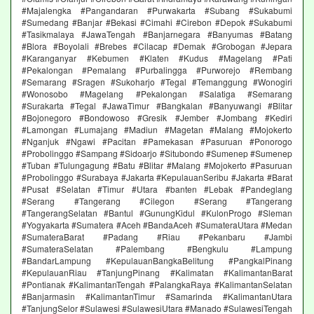
#Majalengka #Pangandaran #Purwakarta #Subang #Sukabumi
#Sumedang #Banjar #Bekasi #Cimahi #Cirebon #Depok #Sukabumi
#Tasikmalaya #JawaTengah #Banjarnegara #Banyumas #Batang
#Blora #Boyolali #Brebes #Cilacap #Demak #Grobogan #Jepara
#Karanganyar #Kebumen #Klaten #Kudus #Magelang #Pati
#Pekalongan #Pemalang #Purbalingga #Purworejo #Rembang
#Semarang #Sragen #Sukoharjo #Tegal #Temanggung #Wonogiri
#Wonosobo #Magelang #Pekalongan #Salatiga #Semarang
#Surakarta #Tegal #JawaTimur #Bangkalan #Banyuwangi #Blitar
#Bojonegoro #Bondowoso #Gresik #Jember #Jombang #Kediri
#Lamongan #Lumajang #Madiun #Magetan #Malang #Mojokerto
#Nganjuk #Ngawi #Pacitan #Pamekasan #Pasuruan #Ponorogo
#Probolinggo #Sampang #Sidoarjo #Situbondo #Sumenep #Sumenep
#Tuban #Tulungagung #Batu #Blitar #Malang #Mojokerto #Pasuruan
#Probolinggo #Surabaya #Jakarta #KepulauanSeribu #Jakarta #Barat
#Pusat #Selatan #Timur #Utara #banten #Lebak #Pandeglang
#Serang #Tangerang #Cilegon #Serang #Tangerang
#TangerangSelatan #Bantul #GunungKidul #KulonProgo #Sleman
#Yogyakarta #Sumatera #Aceh #BandaAceh #SumateraUtara #Medan
#SumateraBarat #Padang #Riau #Pekanbaru #Jambi
#SumateraSelatan #Palembang #Bengkulu #Lampung
#BandarLampung #KepulauanBangkaBelitung #PangkalPinang
#KepulauanRiau #TanjungPinang #Kalimatan #KalimantanBarat
#Pontianak #KalimantanTengah #PalangkaRaya #KalimantanSelatan
#Banjarmasin #KalimantanTimur #Samarinda #KalimantanUtara
#TanjungSelor #Sulawesi #SulawesiUtara #Manado #SulawesiTengah