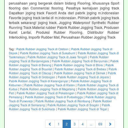
perusahaan yang bergerak dalam bidang Flooring, khususnya Sport
flooring dan Commercial flooring. Pesatnya kemajuan joging track
Dapatkan joging track Favorit Anda dari pabrik joging m.indonesian
Favorite joging track lantai di m.indonesian. Pilihlah pabrik joging track
terbaik sekarang! joging track. Jogging Waterproof Synthetic Rubber
Running Track Material rubber Pabrik Rubber Jogging Track, Produsen
Karet Lantai, Produksi Rubber Flooring, Distributor Rubber
Interlocking, Importir Rubber Mat, Perusahaan Rubber Jogging Track
Tag :
Pabrik Rubber Jogging Track di Cirebon
|
Pabrik Rubber Jogging Track di
Depok
|
Pabrik Rubber Jogging Track di Sukabumi
|
Pabrik Rubber Jogging Track di
Tasikmalaya
|
Pabrik Rubber Jogging Track di Jawa Tengah
|
Pabrik Rubber
Jogging Track di Banjarnegara
|
Pabrik Rubber Jogging Track di Banyumas
|
Pabrik
Rubber Jogging Track di Batang
|
Pabrik Rubber Jogging Track di Blora
|
Pabrik
Rubber Jogging Track di Boyolali
|
Pabrik Rubber Jogging Track di Brebes
|
Pabrik
Rubber Jogging Track di Cilacap
|
Pabrik Rubber Jogging Track di Demak
|
Pabrik
Rubber Jogging Track di Grobogan
|
Pabrik Rubber Jogging Track di Jepara
|
Pabrik Rubber Jogging Track di Karanganyar
|
Pabrik Rubber Jogging Track di
Kebumen
|
Pabrik Rubber Jogging Track di Klaten
|
Pabrik Rubber Jogging Track di
Kudus
|
Pabrik Rubber Jogging Track di Magelang
|
Pabrik Rubber Jogging Track di
Pati
|
Pabrik Rubber Jogging Track di Pekalongan
|
Pabrik Rubber Jogging Track di
Pemalang
|
Pabrik Rubber Jogging Track di Purbalingga
|
Pabrik Rubber Jogging
Track di Purworejo
|
Pabrik Rubber Jogging Track di Rembang
|
Pabrik Rubber
Jogging Track di Semarang
|
Pabrik Rubber Jogging Track di Sragen
|
Pabrik
Rubber Jogging Track di Sukoharjo
|
Pabrik Rubber Jogging Track di Tegal
|
(current)
1
2
3
4
...
69