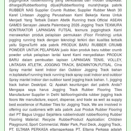
dihargai|Rubberflooring dijual|Rubberflooring murah|harga pabrik
RUBBER NAS Supplier Crumb Rubber, Supplier Rubber Mesh 30
Karet Lintasan Jogging Perusahaan Kami Bekerja Keras Untuk
Menjadi Yang Terbaik Dalam Atletik Running track Official ASEAN
GAMES Senayan Jakarta Palembang 2026 Jogging Track TEXMURA
KONTRAKTOR LAPANGAN FUTSAL texmura joggingtrack Kami
menawarkan produk pelapisan permukaan (Floor Finishing) untuk
jogging running track dengan teknologi terkini dan kualitas terbaik
yaitu SigmaTurf® ada pabrik PRODUK BARU RUBBER CRUMB
POWDER UNTUK PELAPISAN jualo iklan produk baru rubber crumb
powder untuk pelapisan lantai karet Kami menyediakan PRODUK
BARU dalam pembuatan lapisan LAPANGAN TENIS, VOLLEY,
LINTASAN ATLETIK, JOGGING TRACK, BADMINTON,FUTSAL. Cina
Spray mantel karet Indoor dan Outdoor Jogging Track bahan
m.topfaketurf running track running track spray coat indoor and outdoor
Spray mantel indoor dan outdoor karet jogging track bahan. 1. jogging
track bahan Deskripsi. Q: Apakah keuntungan dari pabrik Anda?
Mengapa saya harus Jogging Track Rubber Flooring Tiles
Manufacturer Supplier in Delhi fabflooringsindia rubber jogging track
floors We manufacture, export, dispense, and trade as well as supply
best excellence of Rubber Tiles for Jogging Track. We are involved in
offering our customers with ada pabrik Jual Produk Rubber Flooring
dari PT Bagus Unggul Sejahtera rubberindustri rubberflooring Rubber
Flooring Material: Recycle RubberProduct Application: Children
Playground, Sport Commercial, Water Park, Pool Deck, Jogging Track,.
PT. ELTAMA PERKASA eltamaperkasa PT. Eltama Perkasa adalah