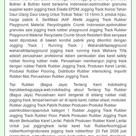
Butiran & Butiran karet berwarna indonesian.epdmrubber granules
supplier epdm jogging track Elastis EPDM Jogging Track Korosi Tahan
Daur Ulang Daur Ulang Untuk Trotoar Tebal: 13 15mm 3. produk hijau,
harga pabrik 4. Sertifikasi IAAF Atletik Jogging Track Rubber
Playground Material Recyclingable Crumb indonesian.epdmrubber
granules sale jogging track rubber playground Jogging Track Rubber
Playground Material Recyclable Crumb Shock Resistant Blok senyawa
karet diproduksi di bawah kondisi pabrik yang dikontrol dengan
Jogging Track | Running Track | Wahanatirtaplayground
wahanatirtaplayground jogging track running track Wahana Tirta
adalah perusahaan profesional dalam pembuatan alas karet safety
rubber flooring rubber mate. Perusahaan membangun joging track
dengan rubber Pabrik Rubber Jogging Track, Produsen Karet Lantai,
Produksi Rubber Flooring, Distributor Rubber Interlocking, Importir
Rubber Mat, Perusahaan Rubber Jogging Track
Top Rubber (Bagus Jaya) Tentang Kami Indotrading
toprubberbagusjaya.web.indotrading about Tentang Top Rubber
(Bagus Jaya) Perusahaan kami bergerak di bidang rubber matt,
jogging track, tempat bermain air di lapisi karet, rubber sheet, moduled.
Rubber Jogging Track Pabrik Rubber Produsen Produksi Rubber
pabrikrubber.rajaproduk kategori 1 Rubber Jogging Track Rubber
Jogging Track Rubber Floor. Pabrik Produsen Rubber Jogging Track
Murah Berkualitas Karet Lantai. Pabrik Produsen Rubber Karet Lantai
Untuk jual joggingtrack lantai karet hub Rubberflooring|jual
rubberflooringindonesia jogging track rubberfloor 23 Feb 2026 jual
joggingtrack rubberflooring yang berkualitas dan mudah diaplikasi.