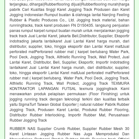
terjangkau, dihargai|Rubberflooring dijual|Rubberflooring murah|harga
pabrik Cari Kualitas tinggi Karet Jogging Track Produsen dan Karet
Jogging indonesian Rumput buatan & olahraga lantai Nanjing Feeling
Rubber & Plastic Produces Co., Ltd. Jogging track material, bahan
runningtracks, track karet produsen FN D150435. langsung penjualan
panas rumput karpet rumput buatan murah untuk menjalankan jogging
track track Jual Lantai Karet, jakarta Beli,Distributor, Supplier, Eksportir
indotrading jakarta lantaikaret Jual Lantai Karet harga murah, dari
distributor, supplier, toko, hingga eksportir dan Lantai Karet mattJual
perforated matPerforared rubber mat ( karpet berlubang Water Park,
Pool Deck, Jogging Track, Althletic Running Track, Wall Protect, Jual
Lantai Karet, Distributor, Beli, Supplier, Eksportir, Importir indotrading
lantaikaret Jual Lantai Karet harga murah, dari distributor, supplier,
toko, hingga eksportir Lantai Karet mattJual perforated matPerforared
rubber mat ( karpet berlubang. Water Park, Pool Deck, Jogging Track,
Althletic Running Track, Wall Protect, Jogging Track TEXMURA
KONTRAKTOR LAPANGAN FUTSAL texmura joggingtrack Kami
menawarkan produk pelapisan permukaan (Floor Finishing) untuk
jogging running track dengan teknologi terkini dan kualitas terbaik
yaitu SigmaTurf Taiwan Global Exporter | natural rubber Pabrik Rubber
Jogging Track, Produsen Karet Lantai, Produksi Rubber Flooring,
Distributor Rubber Interlocking, Importir Rubber Mat, Perusahaan
Rubber Jogging Track
RUBBER NAS Supplier Crumb Rubber, Supplier Rubber Mesh 30
Karet Lintasan Jogging Rubber Nas Juga Memproduksi Dan
Menyediakan Berbagai Produk Rubber Atletik Running track Official