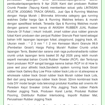
pembuatanlapangantenis 9 Apr 2026 Kami dari produsen Rubber
Crumb Powder (Tepung Karet) memberikan solusi yaitu LINTASAN
ATLETIK JOGGING TRACK GRAVEL. Jual Gps & Running Watches
dengan Harga Murah | Bhinneka bhinneka category gps running
watches Daftar harga Gps & Running Watches terbaru & murah
dengan spesifikasi terbaik. Tersedia Gps & Running Watches murah
dengan garansi resmi hanya di AKASAH RUBBER JUAL Rubber
Granule Of Futsal | inkuiri industri. zmart rubber plus rubber granule
futsal Kami produsen dan penjual Rubber Granule Pasir karet sebagai
bahan infill lapangan lapangan futsal, playground, jogging track, dll.
Ukuran mesh : * 2 3 mm * 1 2 mm Kemasan Murni Granule 99,9
(Pembelian Grosir!) Harga Paling Murah! Rubber Crumb untuk
lapangan Tenis, Basket dan sarana olah raga purborahadianto rubber
crumb untuk lapangan tenis basket 30 Agt 2026 yang lebih murah
seperti memakai bahan Crumb Rubber Powder (RCP). dan Tentunya
Kami produsen RCP sangat bangga karena bahan RCP ini di How to
pave wet pour athletic track,Sandwich system running track Grosir
rubber track Gallery Buy Low Price rubber track Lots on id.aliexpress w
wholesale rubber track Grosir rubber track Murah rubber track Lots,
Beli dari yang terpercaya rubber track Grosir. 32mm kombinasi track
roda DIY model tangki roda teknologi produksi Kualitas asli onemix Air
Peredam Kejut Sneaker Untuk Pria Jogging Track rubber Pabrik
Rubber Jogging Track, Produsen Karet Lantai, Produksi Rubber
Flooring, Distributor Rubber Interlocking, Importir Rubber Mat,
Perusahaan Rubber Jogging Track