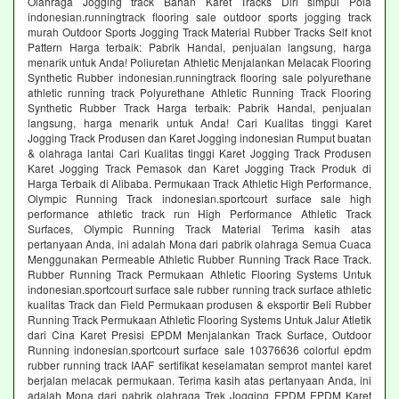
Olahraga Jogging track Bahan Karet Tracks Diri simpul Pola
indonesian.runningtrack flooring sale outdoor sports jogging track
murah Outdoor Sports Jogging Track Material Rubber Tracks Self knot
Pattern Harga terbaik: Pabrik Handal, penjualan langsung, harga
menarik untuk Anda! Poliuretan Athletic Menjalankan Melacak Flooring
Synthetic Rubber indonesian.runningtrack flooring sale polyurethane
athletic running track Polyurethane Athletic Running Track Flooring
Synthetic Rubber Track Harga terbaik: Pabrik Handal, penjualan
langsung, harga menarik untuk Anda! Cari Kualitas tinggi Karet
Jogging Track Produsen dan Karet Jogging indonesian Rumput buatan
& olahraga lantai Cari Kualitas tinggi Karet Jogging Track Produsen
Karet Jogging Track Pemasok dan Karet Jogging Track Produk di
Harga Terbaik di Alibaba. Permukaan Track Athletic High Performance,
Olympic Running Track indonesian.sportcourt surface sale high
performance athletic track run High Performance Athletic Track
Surfaces, Olympic Running Track Material Terima kasih atas
pertanyaan Anda, ini adalah Mona dari pabrik olahraga Semua Cuaca
Menggunakan Permeable Athletic Rubber Running Track Race Track.
Rubber Running Track Permukaan Athletic Flooring Systems Untuk
indonesian.sportcourt surface sale rubber running track surface athletic
kualitas Track dan Field Permukaan produsen & eksportir Beli Rubber
Running Track Permukaan Athletic Flooring Systems Untuk Jalur Atletik
dari Cina Karet Presisi EPDM Menjalankan Track Surface, Outdoor
Running indonesian.sportcourt surface sale 10376636 colorful epdm
rubber running track IAAF sertifikat keselamatan semprot mantel karet
berjalan melacak permukaan. Terima kasih atas pertanyaan Anda, ini
adalah Mona dari pabrik olahraga Trek Jogging EPDM EPDM Karet