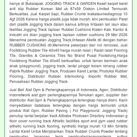
hanya di Bukalapak. JOGGING TRACK & GARDEN Keset karpet karet
anti slip Rubber Korean Mat uk 87x59 Diskon Limited Termurah
Berkualitas. Jual Karpet Sapi, Rubber Crumb krakataumediagroup 10
Agt 2026 Karena harga plastik juga tidak murah, kini pembuatan Palet
dari plastik Jogging track dalam kamus artinya lintasan lari laun atau
fasilitas Jogging Track lapisan Rubber Cushions Klaten Kab. Kantor &
Industri olx iklan jogging track lapisan rubber cushions 29 Mei 2026
Menerima pembuatan Jogging Track,lintasan Atletik dll dengan bahan
RUBBER CUSHIONS dll.Menerima pekerjaan dari nol renovasi, Jual
Footstrong Rubber Tile 40x40 harga murah ralali | Ralali ralali Flooring
Tile, Granites & Ceramics Tiles No Brand Pusat Footstrong,Harga
Footstrong Rubber Tile 40x40 berkualitas. untuk taman bermain anak
anak (playground), jogging track, lantai pinggir kolam renang rubber
Pabrik Rubber Jogging Track, Produsen Karet Lantai, Produksi Rubber
Flooring, Distributor Rubber Interlocking, Importir Rubber Mat,
Perusahaan Rubber Jogging Track
Jual Beli Alat Gym & Perlengkapannya di Indonesia, Agen, Distributor
indonetwork alat gym perlengkapannya Temukan agen, supplier dan
distributor Alat Gym & Perlengkapannya terlengkap hanya disini. Kami
menyediakan database terlengkap dengan harga termurah untuk
produk Alat Gym. Rubber Paving ( For Playground, Jogging Track)
penutup lantai berjalan track Alibaba Produsen Directory indonesian g
floor cover running track Athletic facilities sport and gym used rubber
althetic running track flooring, synthetic Harga murah 13 Mm Sintetis
Lantai Karet Untuk Menjalankan Track Rubber Crumb Powder tentang
pembuatan lapangan tenis pembuatanlapangantenis author