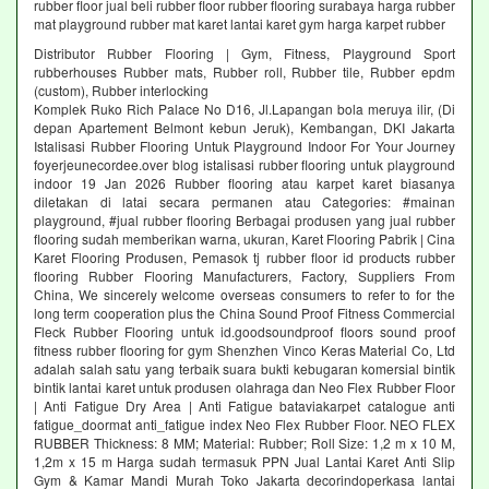
rubber floor jual beli rubber floor rubber flooring surabaya harga rubber
mat playground rubber mat karet lantai karet gym harga karpet rubber
Distributor Rubber Flooring | Gym, Fitness, Playground Sport
rubberhouses Rubber mats, Rubber roll, Rubber tile, Rubber epdm
(custom), Rubber interlocking
Komplek Ruko Rich Palace No D16, Jl.Lapangan bola meruya ilir, (Di
depan Apartement Belmont kebun Jeruk), Kembangan, DKI Jakarta
Istalisasi Rubber Flooring Untuk Playground Indoor For Your Journey
foyerjeunecordee.over blog istalisasi rubber flooring untuk playground
indoor 19 Jan 2026 Rubber flooring atau karpet karet biasanya
diletakan di latai secara permanen atau Categories: #mainan
playground, #jual rubber flooring Berbagai produsen yang jual rubber
flooring sudah memberikan warna, ukuran, Karet Flooring Pabrik | Cina
Karet Flooring Produsen, Pemasok tj rubber floor id products rubber
flooring Rubber Flooring Manufacturers, Factory, Suppliers From
China, We sincerely welcome overseas consumers to refer to for the
long term cooperation plus the China Sound Proof Fitness Commercial
Fleck Rubber Flooring untuk id.goodsoundproof floors sound proof
fitness rubber flooring for gym Shenzhen Vinco Keras Material Co, Ltd
adalah salah satu yang terbaik suara bukti kebugaran komersial bintik
bintik lantai karet untuk produsen olahraga dan Neo Flex Rubber Floor
| Anti Fatigue Dry Area | Anti Fatigue bataviakarpet catalogue anti
fatigue_doormat anti_fatigue index Neo Flex Rubber Floor. NEO FLEX
RUBBER Thickness: 8 MM; Material: Rubber; Roll Size: 1,2 m x 10 M,
1,2m x 15 m Harga sudah termasuk PPN Jual Lantai Karet Anti Slip
Gym & Kamar Mandi Murah Toko Jakarta decorindoperkasa lantai