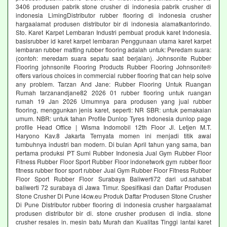
3406 produsen pabrik stone crusher di indonesia pabrik crusher di
indonesia LimingDistributor rubber flooring di indonesia crusher
hargaalamat produsen distributor bir di indonesia alamatkantorindo.
Sto. Karet Karpet Lembaran Industri pembuat produk karet Indonesia.
basisrubber id karet karpet lembaran Penggunaan utama karet karpet
lembaran rubber matting rubber flooring adalah untuk: Peredam suara:
(contoh: meredam suara sepatu saat berjalan). Johnsonite Rubber
Flooring johnsonite Flooring Products Rubber Flooring Johnsonite®
offers various choices in commercial rubber flooring that can help solve
any problem. Tarzan And Jane: Rubber Flooring Untuk Ruangan
Rumah tarzanandjane82 2026 01 rubber flooring untuk ruangan
rumah 19 Jan 2026 Umumnya para produsen yang jual rubber
flooring, menggunkan jenis karet, seperti: NR SBR: untuk pemakaian
umum. NBR: untuk tahan Profile Dunlop Tyres Indonesia dunlop page
profile Head Office | Wisma Indomobil 12th Floor Jl. Letjen M.T.
Haryono Kav.8 Jakarta Ternyata momen ini menjadi titik awal
tumbuhnya industri ban modern. Di bulan April tahun yang sama, ban
pertama produksi PT Sumi Rubber Indonesia Jual Gym Rubber Floor
Fitness Rubber Floor Sport Rubber Floor indonetwork gym rubber floor
fitness rubber floor sport rubber Jual Gym Rubber Floor Fitness Rubber
Floor Sport Rubber Floor Surabaya Baliwerti72 dari ud.sahabat
baliwerti 72 surabaya di Jawa Timur. Spesifikasi dan Daftar Produsen
Stone Crusher Di Pune l4cw.eu Produk Daftar Produsen Stone Crusher
Di Pune Distributor rubber flooring di indonesia crusher hargaalamat
produsen distributor bir di. stone crusher produsen di india. stone
crusher resales in. mesin batu Murah dan Kualitas Tinggi lantai karet