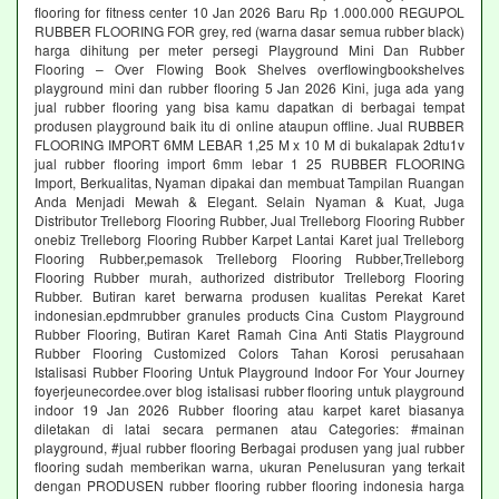
flooring for fitness center 10 Jan 2026 Baru Rp 1.000.000 REGUPOL
RUBBER FLOORING FOR grey, red (warna dasar semua rubber black)
harga dihitung per meter persegi Playground Mini Dan Rubber
Flooring – Over Flowing Book Shelves overflowingbookshelves
playground mini dan rubber flooring 5 Jan 2026 Kini, juga ada yang
jual rubber flooring yang bisa kamu dapatkan di berbagai tempat
produsen playground baik itu di online ataupun offline. Jual RUBBER
FLOORING IMPORT 6MM LEBAR 1,25 M x 10 M di bukalapak 2dtu1v
jual rubber flooring import 6mm lebar 1 25 RUBBER FLOORING
Import, Berkualitas, Nyaman dipakai dan membuat Tampilan Ruangan
Anda Menjadi Mewah & Elegant. Selain Nyaman & Kuat, Juga
Distributor Trelleborg Flooring Rubber, Jual Trelleborg Flooring Rubber
onebiz Trelleborg Flooring Rubber Karpet Lantai Karet jual Trelleborg
Flooring Rubber,pemasok Trelleborg Flooring Rubber,Trelleborg
Flooring Rubber murah, authorized distributor Trelleborg Flooring
Rubber. Butiran karet berwarna produsen kualitas Perekat Karet
indonesian.epdmrubber granules products Cina Custom Playground
Rubber Flooring, Butiran Karet Ramah Cina Anti Statis Playground
Rubber Flooring Customized Colors Tahan Korosi perusahaan
Istalisasi Rubber Flooring Untuk Playground Indoor For Your Journey
foyerjeunecordee.over blog istalisasi rubber flooring untuk playground
indoor 19 Jan 2026 Rubber flooring atau karpet karet biasanya
diletakan di latai secara permanen atau Categories: #mainan
playground, #jual rubber flooring Berbagai produsen yang jual rubber
flooring sudah memberikan warna, ukuran Penelusuran yang terkait
dengan PRODUSEN rubber flooring rubber flooring indonesia harga