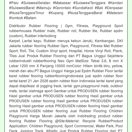
#Palu #SulawesiSelatan #Makassar #SulawesiTenggara #Kendari
#SulawesiBarat #Mamuju #Gorontalo #SundaKecil #Bali #Denpasar
#NusaTenggaraTimur #Kupang #NusaTenggaraBarat #Mataram
#lombok #Batam
Distributor Rubber Flooring | Gym, Fitness, Playground Sport
rubberhouses Rubber mats, Rubber roll, Rubber tile, Rubber epdm
(custom), Rubber interlocking
Karpet. Lantai kayu. Rubber meruya kebun Jeruk), Kembangan, DKI
Jakarta rubber flooring Rubber Gym, Playground, Fitness Mat Rubber
Sport, Roll, Tile, Custom Vinyl sport, Hospital, Home Vinyl Roll, Plank,
Tiles Jual Produk Rubber Flooring dari PT Bagus Unggul Sejahtera
rubberindustri rubberflooring Neo Gym MatSize: Tebal 3,6, 8 mm X
Lebar 1200 mm X Panjang 10000 mmColor: Hitam bintik biru, yellow,
merah dan abu.PT Bagus Unggul Harga jual Epdm Rubber Floor lantai
karet rubber flooring rubberflooringindonesia jual epdm rubber floor
lantai karet 21 Jan 2026 epdm rubber floor indonesia lantai karet yang
dapat diaplikasi di jogging track, lantai gym,playground mats, outdoor
mats, lantai olahraga sport Gambar untuk PRODUSEN rubber flooring
Hasil gambar untuk PRODUSEN rubber flooring Hasil gambar untuk
PRODUSEN rubber flooring Hasil gambar untuk PRODUSEN rubber
flooring Hasil gambar untuk PRODUSEN rubber flooring Hasil gambar
untuk PRODUSEN rubber flooring Jual Rubber Flooring Children
Playground Harga Murah Jakarta oleh indotrading product rubber
flooring Rubber Flooring @Site:Material: Recycle RubberProduct
Application: Children Playground, Sport Commercial, Water Park, Pool
Deck, Jogging Track, Athletic Jual Produk Rubber Flooring dari PT.