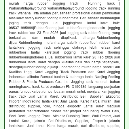
murah harga rubber Jogging Track | Running Track |
Wahanatirtaplayground wahanatirtaplayground jogging track running
track Wahana Tirta adalah perusahaan profesional dalam pembuatan
alas karet safety rubber flooring rubber mate. Perusahaan membangun
joging track dengan jual joggingtrack lantai karet hub:
085371995999|Rubberflooring|jual rubberflooringindonesia jogging
track rubberfloor 23 Feb 2026 jual joggingtrack rubberflooring yang
berkualitas dan mudah diaplikasi. dihargai|Rubberflooring
dijual|Rubberflooring murah|harga pabrik rubberfloor rubber karet
lantaikaret jogging track sehingga olahraga lebih terasa Jual
rubberfloor lantai karetJual jogging track rubber flooring
rubberflooringindonesia jual rubberfloor lantai karet 28 Feb 2026 jual
rubberfloor lantai karet dengan kualitas baik dan harga terjangkau,
dihargai|Rubberflooring dijual|Rubberflooring murah|harga pabrik Cari
Kualitas tinggi Karet Jogging Track Produsen dan Karet Jogging
indonesian.alibaba Rumput buatan & olahraga lantai Nanjing Feeling
Rubber & Plastic Produces Co., Ltd. Jogging track material, bahan
runningtracks, track karet produsen FN D150435. langsung penjualan
panas rumput karpet rumput buatan murah untuk menjalankan jogging
track track Jual Lantai Karet, Distributor, Beli, Supplier, Eksportir,
Importir indotrading lantaikaret Jual Lantai Karet harga murah, dari
distributor, supplier, toko, hingga eksportir Lantai Karet mattJual
perforated matPerforared rubber mat (karpet berlubang. Water Park,
Pool Deck, Jogging Track, Althletic Running Track, Wall Protect, Jual
Lantai Karet, jakarta Beli,Distributor, Supplier, Eksportir jakarta
lantaikaret Jual Lantai Karet harga murah, dari distributor, supplier,