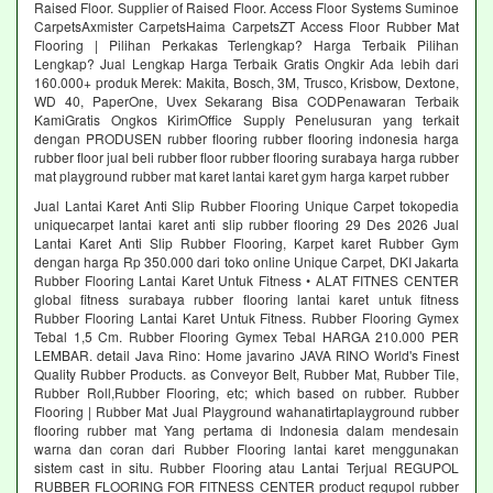
Raised Floor. Supplier of Raised Floor. Access Floor Systems Suminoe
CarpetsAxmister CarpetsHaima CarpetsZT Access Floor Rubber Mat
Flooring | Pilihan Perkakas Terlengkap? Harga Terbaik Pilihan
Lengkap? Jual Lengkap Harga Terbaik Gratis Ongkir Ada lebih dari
160.000+ produk Merek: Makita, Bosch, 3M, Trusco, Krisbow, Dextone,
WD 40, PaperOne, Uvex Sekarang Bisa CODPenawaran Terbaik
KamiGratis Ongkos KirimOffice Supply Penelusuran yang terkait
dengan PRODUSEN rubber flooring rubber flooring indonesia harga
rubber floor jual beli rubber floor rubber flooring surabaya harga rubber
mat playground rubber mat karet lantai karet gym harga karpet rubber
Jual Lantai Karet Anti Slip Rubber Flooring Unique Carpet tokopedia
uniquecarpet lantai karet anti slip rubber flooring 29 Des 2026 Jual
Lantai Karet Anti Slip Rubber Flooring, Karpet karet Rubber Gym
dengan harga Rp 350.000 dari toko online Unique Carpet, DKI Jakarta
Rubber Flooring Lantai Karet Untuk Fitness • ALAT FITNES CENTER
global fitness surabaya rubber flooring lantai karet untuk fitness
Rubber Flooring Lantai Karet Untuk Fitness. Rubber Flooring Gymex
Tebal 1,5 Cm. Rubber Flooring Gymex Tebal HARGA 210.000 PER
LEMBAR. detail Java Rino: Home javarino JAVA RINO World's Finest
Quality Rubber Products. as Conveyor Belt, Rubber Mat, Rubber Tile,
Rubber Roll,Rubber Flooring, etc; which based on rubber. Rubber
Flooring | Rubber Mat Jual Playground wahanatirtaplayground rubber
flooring rubber mat Yang pertama di Indonesia dalam mendesain
warna dan coran dari Rubber Flooring lantai karet menggunakan
sistem cast in situ. Rubber Flooring atau Lantai Terjual REGUPOL
RUBBER FLOORING FOR FITNESS CENTER product regupol rubber