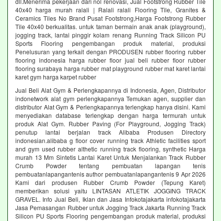
dll.Menerima pekerjaan dari nol renovasi, Jual Footstrong Rubber Tile
40x40 harga murah ralali | Ralali ralali Flooring Tile, Granites &
Ceramics Tiles No Brand Pusat Footstrong,Harga Footstrong Rubber
Tile 40x40 berkualitas. untuk taman bermain anak anak (playground),
jogging track, lantai pinggir kolam renang Running Track Silicon PU
Sports Flooring pengembangan produk material, produksi
Penelusuran yang terkait dengan PRODUSEN rubber flooring rubber
flooring indonesia harga rubber floor jual beli rubber floor rubber
flooring surabaya harga rubber mat playground rubber mat karet lantai
karet gym harga karpet rubber
Jual Beli Alat Gym & Perlengkapannya di Indonesia, Agen, Distributor
indonetwork alat gym perlengkapannya Temukan agen, supplier dan
distributor Alat Gym & Perlengkapannya terlengkap hanya disini. Kami
menyediakan database terlengkap dengan harga termurah untuk
produk Alat Gym. Rubber Paving (For Playground, Jogging Track)
penutup lantai berjalan track Alibaba Produsen Directory
indonesian.alibaba g floor cover running track Athletic facilities sport
and gym used rubber althetic running track flooring, synthetic Harga
murah 13 Mm Sintetis Lantai Karet Untuk Menjalankan Track Rubber
Crumb Powder tentang pembuatan lapangan tenis
pembuatanlapangantenis author pembuatanlapangantenis 9 Apr 2026
Kami dari produsen Rubber Crumb Powder (Tepung Karet)
memberikan solusi yaitu LINTASAN ATLETIK JOGGING TRACK
GRAVEL. Info Jual Beli, Iklan dan Jasa Infokotajakarta infokotajakarta
Jasa Pemasangan Rubber untuk Jogging Track Jakarta Running Track
Silicon PU Sports Flooring pengembangan produk material, produksi