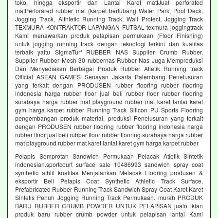
toko, hingga eksportir dan Lantai Karet mattJual perforated
matPerforared rubber mat (karpet berlubang Water Park, Pool Deck,
Jogging Track, Althletic Running Track, Wall Protect, Jogging Track
TEXMURA KONTRAKTOR LAPANGAN FUTSAL texmura joggingtrack
Kami menawarkan produk pelapisan permukaan (Floor Finishing)
untuk jogging running track dengan teknologi terkini dan kualitas
terbaik yaitu SigmaTurf RUBBER NAS Supplier Crumb Rubber,
Supplier Rubber Mesh 30 rubbernas Rubber Nas Juga Memproduksi
Dan Menyediakan Berbagai Produk Rubber Atletik Running track
Official ASEAN GAMES Senayan Jakarta Palembang Penelusuran
yang terkait dengan PRODUSEN rubber flooring rubber flooring
indonesia harga rubber floor jual beli rubber floor rubber flooring
surabaya harga rubber mat playground rubber mat karet lantai karet
gym harga karpet rubber Running Track Silicon PU Sports Flooring
pengembangan produk material, produksi Penelusuran yang terkait
dengan PRODUSEN rubber flooring rubber flooring indonesia harga
rubber floor jual beli rubber floor rubber flooring surabaya harga rubber
mat playground rubber mat karet lantai karet gym harga karpet rubber
Pelapis Semprotan Sandwich Permukaan Pelacak Atletik Sintetik
indonesian.sportcourt surface sale 10486993 sandwich spray coat
synthetic athlit kualitas Menjalankan Melacak Flooring produsen &
eksportir Beli Pelapis Coat Synthetic Athletic Track Surface,
Prefabricated Rubber Running Track Sandwich Spray Coat Karet Karet
Sintetis Penuh Jogging Running Track Permukaan. murah PRODUK
BARU RUBBER CRUMB POWDER UNTUK PELAPISAN jualo iklan
produk baru rubber crumb powder untuk pelapisan lantai Kami