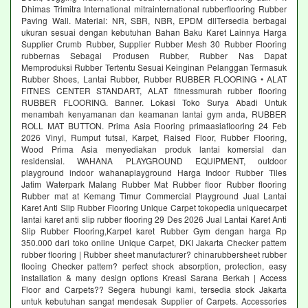
Dhimas Trimitra International mitrainternational rubberflooring Rubber
Paving Wall. Material: NR, SBR, NBR, EPDM dllTersedia berbagai
ukuran sesuai dengan kebutuhan Bahan Baku Karet Lainnya Harga
Supplier Crumb Rubber, Supplier Rubber Mesh 30 Rubber Flooring
rubbernas Sebagai Produsen Rubber, Rubber Nas Dapat
Memproduksi Rubber Tertentu Sesuai Keinginan Pelanggan Termasuk
Rubber Shoes, Lantai Rubber, Rubber RUBBER FLOORING • ALAT
FITNES CENTER STANDART, ALAT fitnessmurah rubber flooring
RUBBER FLOORING. Banner. Lokasi Toko Surya Abadi Untuk
menambah kenyamanan dan keamanan lantai gym anda, RUBBER
ROLL MAT BUTTON. Prima Asia Flooring primaasiaflooring 24 Feb
2026 Vinyl, Rumput futsal, Karpet, Raised Floor, Rubber Flooring,
Wood Prima Asia menyediakan produk lantai komersial dan
residensial. WAHANA PLAYGROUND EQUIPMENT, outdoor
playground indoor wahanaplayground Harga Indoor Rubber Tiles
Jatim Waterpark Malang Rubber Mat Rubber floor Rubber flooring
Rubber mat at Kemang Timur Commercial Playground Jual Lantai
Karet Anti Slip Rubber Flooring Unique Carpet tokopedia uniquecarpet
lantai karet anti slip rubber flooring 29 Des 2026 Jual Lantai Karet Anti
Slip Rubber Flooring,Karpet karet Rubber Gym dengan harga Rp
350.000 dari toko online Unique Carpet, DKI Jakarta Checker pattem
rubber flooring | Rubber sheet manufacturer? chinarubbersheet rubber
flooing Checker pattem? perfect shock absorption, protection, easy
installation & many design options Kreasi Sarana Berkah | Access
Floor and Carpets?? Segera hubungi kami, tersedia stock Jakarta
untuk kebutuhan sangat mendesak Supplier of Carpets. Accessories