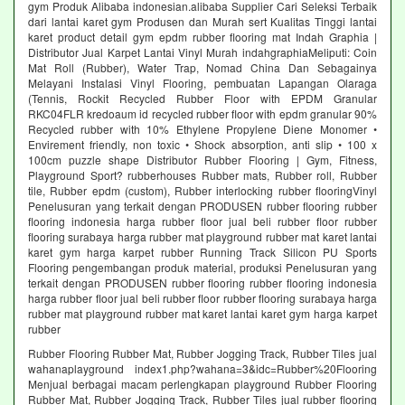
gym Produk Alibaba indonesian.alibaba Supplier Cari Seleksi Terbaik
dari lantai karet gym Produsen dan Murah sert Kualitas Tinggi lantai
karet product detail gym epdm rubber flooring mat Indah Graphia |
Distributor Jual Karpet Lantai Vinyl Murah indahgraphiaMeliputi: Coin
Mat Roll (Rubber), Water Trap, Nomad China Dan Sebagainya
Melayani Instalasi Vinyl Flooring, pembuatan Lapangan Olaraga
(Tennis, Rockit Recycled Rubber Floor with EPDM Granular
RKC04FLR kredoaum id recycled rubber floor with epdm granular 90%
Recycled rubber with 10% Ethylene Propylene Diene Monomer •
Envirement friendly, non toxic • Shock absorption, anti slip • 100 x
100cm puzzle shape Distributor Rubber Flooring | Gym, Fitness,
Playground Sport? rubberhouses Rubber mats, Rubber roll, Rubber
tile, Rubber epdm (custom), Rubber interlocking rubber flooringVinyl
Penelusuran yang terkait dengan PRODUSEN rubber flooring rubber
flooring indonesia harga rubber floor jual beli rubber floor rubber
flooring surabaya harga rubber mat playground rubber mat karet lantai
karet gym harga karpet rubber Running Track Silicon PU Sports
Flooring pengembangan produk material, produksi Penelusuran yang
terkait dengan PRODUSEN rubber flooring rubber flooring indonesia
harga rubber floor jual beli rubber floor rubber flooring surabaya harga
rubber mat playground rubber mat karet lantai karet gym harga karpet
rubber
Rubber Flooring Rubber Mat, Rubber Jogging Track, Rubber Tiles jual
wahanaplayground index1.php?wahana=3&idc=Rubber%20Flooring
Menjual berbagai macam perlengkapan playground Rubber Flooring
Rubber Mat, Rubber Jogging Track, Rubber Tiles jual rubber flooring