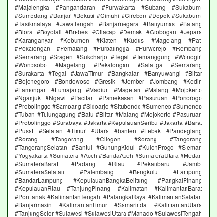
#Majalengka #Pangandaran #Purwakarta #Subang #Sukabumi
#Sumedang #Banjar #Bekasi #Cimahi #Cirebon #Depok #Sukabumi
#Tasikmalaya #JawaTengah #Banjarnegara #Banyumas #Batang
#Blora #Boyolali #Brebes #Cilacap #Demak #Grobogan #Jepara
#Karanganyar #Kebumen #Klaten #Kudus #Magelang #Pati
#Pekalongan #Pemalang #Purbalingga #Purworejo #Rembang
#Semarang #Sragen #Sukoharjo #Tegal #Temanggung #Wonogiri
#Wonosobo #Magelang #Pekalongan #Salatiga #Semarang
#Surakarta #Tegal #JawaTimur #Bangkalan #Banyuwangi #Blitar
#Bojonegoro #Bondowoso #Gresik #Jember #Jombang #Kediri
#Lamongan #Lumajang #Madiun #Magetan #Malang #Mojokerto
#Nganjuk #Ngawi #Pacitan #Pamekasan #Pasuruan #Ponorogo
#Probolinggo #Sampang #Sidoarjo #Situbondo #Sumenep #Sumenep
#Tuban #Tulungagung #Batu #Blitar #Malang #Mojokerto #Pasuruan
#Probolinggo #Surabaya #Jakarta #KepulauanSeribu #Jakarta #Barat
#Pusat #Selatan #Timur #Utara #banten #Lebak #Pandeglang
#Serang #Tangerang #Cilegon #Serang #Tangerang
#TangerangSelatan #Bantul #GunungKidul #KulonProgo #Sleman
#Yogyakarta #Sumatera #Aceh #BandaAceh #SumateraUtara #Medan
#SumateraBarat #Padang #Riau #Pekanbaru #Jambi
#SumateraSelatan #Palembang #Bengkulu #Lampung
#BandarLampung #KepulauanBangkaBelitung #PangkalPinang
#KepulauanRiau #TanjungPinang #Kalimatan #KalimantanBarat
#Pontianak #KalimantanTengah #PalangkaRaya #KalimantanSelatan
#Banjarmasin #KalimantanTimur #Samarinda #KalimantanUtara
#TanjungSelor #Sulawesi #SulawesiUtara #Manado #SulawesiTengah