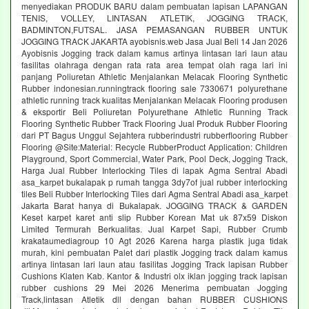
menyediakan PRODUK BARU dalam pembuatan lapisan LAPANGAN
TENIS, VOLLEY, LINTASAN ATLETIK, JOGGING TRACK,
BADMINTON,FUTSAL. JASA PEMASANGAN RUBBER UNTUK
JOGGING TRACK JAKARTA ayobisnis.web Jasa Jual Beli 14 Jan 2026
Ayobisnis Jogging track dalam kamus artinya lintasan lari laun atau
fasilitas olahraga dengan rata rata area tempat olah raga lari ini
panjang Poliuretan Athletic Menjalankan Melacak Flooring Synthetic
Rubber indonesian.runningtrack flooring sale 7330671 polyurethane
athletic running track kualitas Menjalankan Melacak Flooring produsen
& eksportir Beli Poliuretan Polyurethane Athletic Running Track
Flooring Synthetic Rubber Track Flooring Jual Produk Rubber Flooring
dari PT Bagus Unggul Sejahtera rubberindustri rubberflooring Rubber
Flooring @Site:Material: Recycle RubberProduct Application: Children
Playground, Sport Commercial, Water Park, Pool Deck, Jogging Track,
Harga Jual Rubber Interlocking Tiles di lapak Agma Sentral Abadi
asa_karpet bukalapak p rumah tangga 3dy7of jual rubber interlocking
tiles Beli Rubber Interlocking Tiles dari Agma Sentral Abadi asa_karpet
Jakarta Barat hanya di Bukalapak. JOGGING TRACK & GARDEN
Keset karpet karet anti slip Rubber Korean Mat uk 87x59 Diskon
Limited Termurah Berkualitas. Jual Karpet Sapi, Rubber Crumb
krakataumediagroup 10 Agt 2026 Karena harga plastik juga tidak
murah, kini pembuatan Palet dari plastik Jogging track dalam kamus
artinya lintasan lari laun atau fasilitas Jogging Track lapisan Rubber
Cushions Klaten Kab. Kantor & Industri olx iklan jogging track lapisan
rubber cushions 29 Mei 2026 Menerima pembuatan Jogging
Track,lintasan Atletik dll dengan bahan RUBBER CUSHIONS