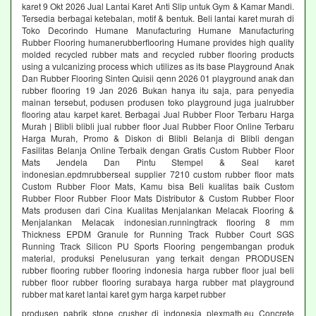
karet 9 Okt 2026 Jual Lantai Karet Anti Slip untuk Gym & Kamar Mandi.
Tersedia berbagai ketebalan, motif & bentuk. Beli lantai karet murah di
Toko Decorindo Humane Manufacturing Humane Manufacturing
Rubber Flooring humanerubberflooring Humane provides high quality
molded recycled rubber mats and recycled rubber flooring products
using a vulcanizing process which utilizes as its base Playground Anak
Dan Rubber Flooring Sinten Quisii qenn 2026 01 playground anak dan
rubber flooring 19 Jan 2026 Bukan hanya itu saja, para penyedia
mainan tersebut, podusen produsen toko playground juga jualrubber
flooring atau karpet karet. Berbagai Jual Rubber Floor Terbaru Harga
Murah | Blibli blibli jual rubber floor Jual Rubber Floor Online Terbaru
Harga Murah, Promo & Diskon di Blibli Belanja di Blibli dengan
Fasilitas Belanja Online Terbaik dengan Gratis Custom Rubber Floor
Mats Jendela Dan Pintu Stempel & Seal karet
indonesian.epdmrubberseal supplier 7210 custom rubber floor mats
Custom Rubber Floor Mats, Kamu bisa Beli kualitas baik Custom
Rubber Floor Rubber Floor Mats Distributor & Custom Rubber Floor
Mats produsen dari Cina Kualitas Menjalankan Melacak Flooring &
Menjalankan Melacak indonesian.runningtrack flooring 8 mm
Thickness EPDM Granule for Running Track Rubber Court SGS
Running Track Silicon PU Sports Flooring pengembangan produk
material, produksi Penelusuran yang terkait dengan PRODUSEN
rubber flooring rubber flooring indonesia harga rubber floor jual beli
rubber floor rubber flooring surabaya harga rubber mat playground
rubber mat karet lantai karet gym harga karpet rubber
produsen pabrik stone crusher di indonesia plexmath.eu Concrete