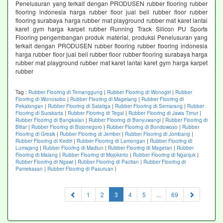
Penelusuran yang terkait dengan PRODUSEN rubber flooring rubber
flooring indonesia harga rubber floor jual beli rubber floor rubber
flooring surabaya harga rubber mat playground rubber mat karet lantai
karet gym harga karpet rubber Running Track Silicon PU Sports
Flooring pengembangan produk material, produksi Penelusuran yang
terkait dengan PRODUSEN rubber flooring rubber flooring indonesia
harga rubber floor jual beli rubber floor rubber flooring surabaya harga
rubber mat playground rubber mat karet lantai karet gym harga karpet
rubber
Tag :
Rubber Flooring di Temanggung
|
Rubber Flooring di Wonogiri
|
Rubber
Flooring di Wonosobo
|
Rubber Flooring di Magelang
|
Rubber Flooring di
Pekalongan
|
Rubber Flooring di Salatiga
|
Rubber Flooring di Semarang
|
Rubber
Flooring di Surakarta
|
Rubber Flooring di Tegal
|
Rubber Flooring di Jawa Timur
|
Rubber Flooring di Bangkalan
|
Rubber Flooring di Banyuwangi
|
Rubber Flooring di
Blitar
|
Rubber Flooring di Bojonegoro
|
Rubber Flooring di Bondowoso
|
Rubber
Flooring di Gresik
|
Rubber Flooring di Jember
|
Rubber Flooring di Jombang
|
Rubber Flooring di Kediri
|
Rubber Flooring di Lamongan
|
Rubber Flooring di
Lumajang
|
Rubber Flooring di Madiun
|
Rubber Flooring di Magetan
|
Rubber
Flooring di Malang
|
Rubber Flooring di Mojokerto
|
Rubber Flooring di Nganjuk
|
Rubber Flooring di Ngawi
|
Rubber Flooring di Pacitan
|
Rubber Flooring di
Pamekasan
|
Rubber Flooring di Pasuruan
|
(current)
1
2
3
4
5
...
69