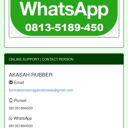
ONLINE SUPPORT | CONTACT PERSON
AKASAH RUBBER
Email
kontraktorolahragaindonesia@gmail.com
Ponsel
081351894500
WhatsApp
081351894500