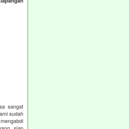
,lapangan
:
sa sangat
kami sudah
ngabdi
ang siap