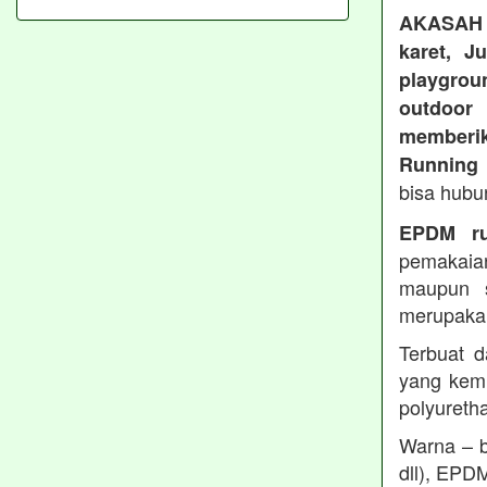
AKASAH
karet, J
playgroun
outdoo
memberi
Running 
bisa hubu
EPDM ru
pemakaia
maupun 
merupakan
Terbuat d
yang kemu
polyureth
Warna – b
dll), EPD