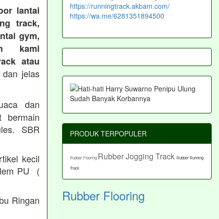
https://runningtrack.akbam.com/
or lantai
https://wa.me/6281351894500
ng track,
antai gym,
an kami
ack atau
 dan jelas
cuaca dan
t bermain
les. SBR
PRODUK TERPOPULER
Rubber Jogging Track
ikel kecil
Rubber Flooring
Rubber Running
/ lem PU (
Track
Rubber Flooring
Abu Ringan