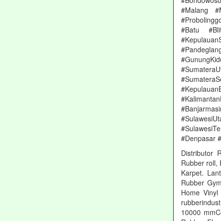
#Bondowoso
#Malang #
#Proboling
#Batu #Bl
#Kepulauan
#Pandeglang
#GunungKi
#Sumatera
#Sumater
#Kepulauan
#Kalimanta
#Banjarmas
#Sulawesi
#SulawesiT
#Denpasar 
Distributor
Rubber roll,
Karpet. Lan
Rubber Gym, 
Home Vinyl 
rubberindus
10000 mmCol