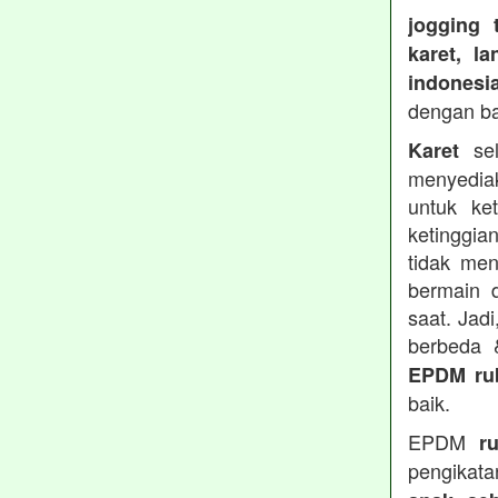
jogging 
karet, l
indonesi
dengan b
sel
Karet
menyedia
untuk ke
ketinggia
tidak men
bermain 
saat. Jad
berbeda
EPDM ru
baik.
EPDM
r
pengikata