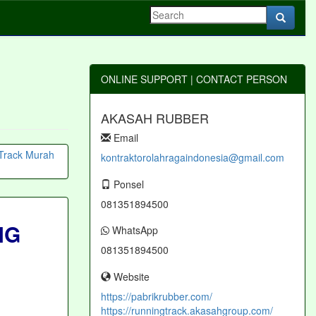
ONLINE SUPPORT | CONTACT PERSON
AKASAH RUBBER
Email
kontraktorolahragaindonesia@gmail.com
Ponsel
081351894500
NG
WhatsApp
081351894500
Website
https://pabrikrubber.com/
https://runningtrack.akasahgroup.com/