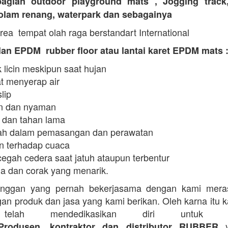
agian outdoor playground mats , Jogging track
kolam renang, waterpark dan sebagainya
rea tempat olah raga berstandart International
an EPDM rubber floor atau lantai karet EPDM mats 
 licin meskipun saat hujan
t menyerap air
slip
 dan nyaman
 dan tahan lama
h dalam pemasangan dan perawatan
n terhadap cuaca
egah cedera saat jatuh ataupun terbentur
a dan corak yang menarik.
anggan yang pernah bekerjasama dengan kami mera
an produk dan jasa yang kami berikan. Oleh karna itu 
telah mendedikasikan diri untuk me
y
Produsen, kontraktor dan distributor RUBBER