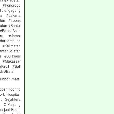
un #Magetan
 #Ponorogo
Tulungagung
a #Jakarta
nten #Lebak
atan #Bantul
#BandaAceh
aru #Jambi
arLampung
 #Kalimatan
ntanSelatan
r #Sulawesi
 #Makassar
Kecil #Bali
ok #Batam
Rubber mats,
ber flooring
rt, Hospital,
ul Sejahtera
mm X Panjang
ga jual Epdm