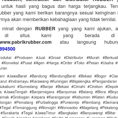
untuk hasil yang bagus dan harga terjangkau. Tent
bber yang kami berikan barangnya sesuai keinginan 
rmya akan memberikan kebahagiaan yang tidak ternilai.
a minat dengan
yang yang kami ajukan, a
RUBBER
g di situs kami yang berada di
atau langsung hubun
www.pabrikrubber.com
894500
roduksi #Produsen #Jual #Grosir #Distributor #Murah #Berkual
a #Konveksi #Pusat #Agen #Harga #Order #Toko #Pesan #Usaha #I
uran
ani #JawaBarat #Bandung #BandungBarat #Bekasi #Bogor #Ciam
arut #Indramayu #Karawang #Kuningan #Majalengka #Pangandaran
ukabumi #Sumedang #Banjar #Bekasi #Cimahi #Cirebon #Depo
ya #JawaTengah #Banjarnegara #Banyumas #Batang #Blora #Boyol
Demak #Grobogan #Jepara #Karanganyar #Kebumen #Klaten #Kudu
alongan #Pemalang #Purbalingga #Purworejo #Rembang #Semar
 #Tegal #Temanggung #Wonogiri #Wonosobo #Magelang #Pekalonga
#Surakarta #Tegal #JawaTimur #Bangkalan #Banyuwangi #Blitar 