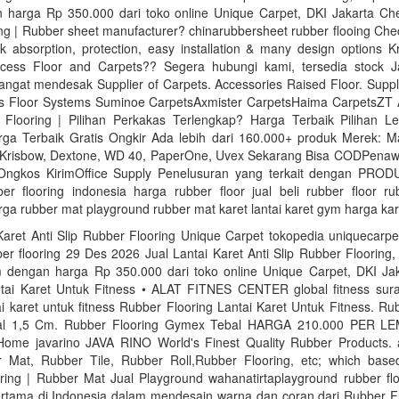
harga Rp 350.000 dari toko online Unique Carpet, DKI Jakarta Ch
ing | Rubber sheet manufacturer? chinarubbersheet rubber flooing Ch
k absorption, protection, easy installation & many design options 
cess Floor and Carpets?? Segera hubungi kami, tersedia stock J
ngat mendesak Supplier of Carpets. Accessories Raised Floor. Suppl
ss Floor Systems Suminoe CarpetsAxmister CarpetsHaima CarpetsZT 
Flooring | Pilihan Perkakas Terlengkap? Harga Terbaik Pilihan L
ga Terbaik Gratis Ongkir Ada lebih dari 160.000+ produk Merek: Ma
 Krisbow, Dextone, WD 40, PaperOne, Uvex Sekarang Bisa CODPenaw
Ongkos KirimOffice Supply Penelusuran yang terkait dengan PRO
ber flooring indonesia harga rubber floor jual beli rubber floor ru
ga rubber mat playground rubber mat karet lantai karet gym harga kar
Karet Anti Slip Rubber Flooring Unique Carpet tokopedia uniquecarpet
bber flooring 29 Des 2026 Jual Lantai Karet Anti Slip Rubber Flooring,
dengan harga Rp 350.000 dari toko online Unique Carpet, DKI Ja
ntai Karet Untuk Fitness • ALAT FITNES CENTER global fitness sur
tai karet untuk fitness Rubber Flooring Lantai Karet Untuk Fitness. Ru
l 1,5 Cm. Rubber Flooring Gymex Tebal HARGA 210.000 PER LEM
Home javarino JAVA RINO World's Finest Quality Rubber Products.
r Mat, Rubber Tile, Rubber Roll,Rubber Flooring, etc; which base
ring | Rubber Mat Jual Playground wahanatirtaplayground rubber flo
rtama di Indonesia dalam mendesain warna dan coran dari Rubber Flo