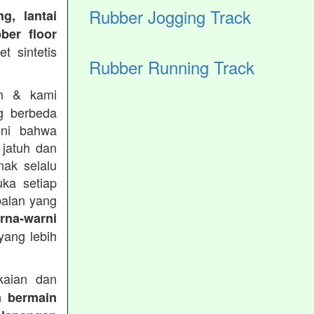
Rubber Jogging Track
g, lantai
ber floor
t sintetis
Rubber Running Track
in & kami
g berbeda
ini bahwa
 jatuh dan
nak selalu
ka setiap
balan yang
rna-warni
ang lebih
aian dan
a bermain