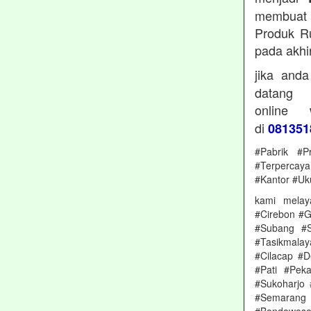
membuat 
Produk Ru
pada akhi
jika and
datan
online
di
081351
#Pabrik #P
#Terpercay
#Kantor #Uk
kami melay
#Cirebon #G
#Subang #S
#Tasikmala
#Cilacap #
#Pati #Pek
#Sukoharjo
#Semarang 