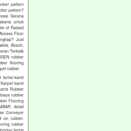
ecker pattem
ecker pattem?
Kreasi Sarana
akarta untuk
ier of Raised
Access Floor
engkap? Jual
kita, Bosch,
aran Terbaik
DUSEN rubber
bber flooring
pet rubber
 lantai karet
 Karpet karet
karta Rubber
abaya rubber
bber Flooring
BAR. detail
 as Conveyor
d on rubber.
oring rubber
oring lantai