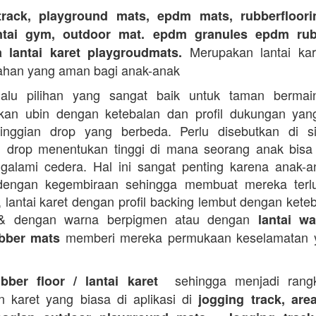
track, playground mats, epdm mats, rubberfloorin
antai gym, outdoor mat. epdm granules epdm rub
Merupakan lantai kare
a lantai karet playgroudmats.
ahan yang aman bagi anak-anak
alu pilihan yang sangat baik untuk taman berma
kan ubin dengan ketebalan dan profil dukungan yan
tinggian drop yang berbeda. Perlu disebutkan di s
n drop menentukan tinggi di mana seorang anak bisa
galami cedera. Hal ini sangat penting karena anak-a
dengan kegembiraan sehingga membuat mereka terlu
i, lantai karet dengan profil backing lembut dengan kete
 & dengan warna berpigmen atau dengan
lantai wa
memberi mereka permukaan keselamatan y
bber mats
sehingga menjadi rangk
ubber floor / lantai karet
n karet yang biasa di aplikasi di
jogging track, are