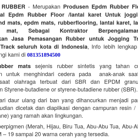
- Merupakan
 RUBBER
Produsen Epdm Rubber Flo
ual Epdm Rubber Floor /lantai karet Untuk joggi
d mats, epdm mats, rubberflooring, lantai karet, l
r mat, Sebagai Kontraktor Berpengalam
kan Jasa Pemasangan Rubber untuk Jogging Tr
, Info lebih lengkap
Track seluruh kota di Indonesia
ngi kami di
081351894500
sejenis rubber sintetis yang tahan 
bber mats
n untuk menghindari cedera pada anak-anak saa
saat olahraga terbuat dari SBR dan EPDM granu
 Styrene-butadiene or styrene-butadiene rubber (SBR).
ari daur ulang dari ban yang dihancurkan menjadi part
dian dicetak dan diaplikasi dengan campuran resin 
ane) yang ramah akan lingkungan.
erpigmen (Merah, Hijau, Biru Tua, Abu-Abu Tua, Abu-
M – 19 sampai 20 warna cerah yang tersedia.