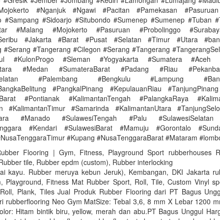
 #Gresik #Jember #Jombang #Kediri #Lamongan #Lumajang #Madi
Mojokerto #Nganjuk #Ngawi #Pacitan #Pamekasan #Pasuruan
go #Sampang #Sidoarjo #Situbondo #Sumenep #Sumenep #Tuban #
itar #Malang #Mojokerto #Pasuruan #Probolinggo #Surabay
Seribu #Jakarta #Barat #Pusat #Selatan #Timur #Utara #ba
 #Serang #Tangerang #Cilegon #Serang #Tangerang #TangerangSel
dul #KulonProgo #Sleman #Yogyakarta #Sumatera #Aceh 
Utara #Medan #SumateraBarat #Padang #Riau #Pekanb
aSelatan #Palembang #Bengkulu #Lampung #Band
BangkaBelitung #PangkalPinang #KepulauanRiau #TanjungPinang
nBarat #Pontianak #KalimantanTengah #PalangkaRaya #Kalima
in #KalimantanTimur #Samarinda #KalimantanUtara #TanjungSelo
Utara #Manado #SulawesiTengah #Palu #SulawesiSelatan
enggara #Kendari #SulawesiBarat #Mamuju #Gorontalo #Sunda
#NusaTenggaraTimur #Kupang #NusaTenggaraBarat #Mataram #lomb
 Rubber Flooring | Gym, Fitness, Playground Sport rubberhouses 
 Rubber tile, Rubber epdm (custom), Rubber interlocking
tai kayu. Rubber meruya kebun Jeruk), Kembangan, DKI Jakarta rub
Playground, Fitness Mat Rubber Sport, Roll, Tile, Custom Vinyl spo
Roll, Plank, Tiles Jual Produk Rubber Flooring dari PT Bagus Ungg
tri rubberflooring Neo Gym MatSize: Tebal 3,6, 8 mm X Lebar 1200 
or: Hitam bintik biru, yellow, merah dan abu.PT Bagus Unggul Har