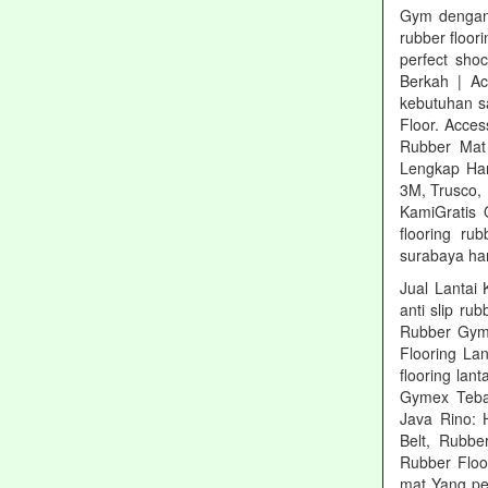
Gym dengan 
rubber floor
perfect shoc
Berkah | Ac
kebutuhan sa
Floor. Acce
Rubber Mat 
Lengkap Har
3M, Trusco,
KamiGratis 
flooring rub
surabaya har
Jual Lantai 
anti slip ru
Rubber Gym 
Flooring La
flooring lan
Gymex Teba
Java Rino: 
Belt, Rubbe
Rubber Floo
mat Yang pe