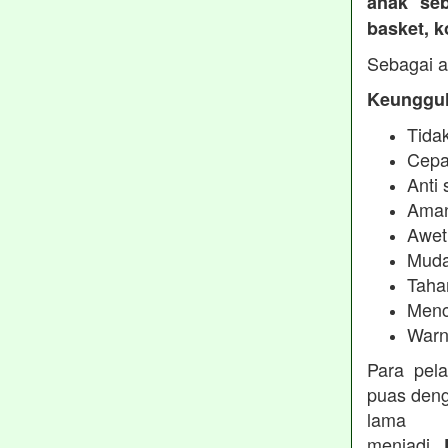
anak seb
basket, 
Sebagai a
Keunggul
Tidak
Cepa
Anti 
Aman
Awet
Muda
Taha
Menc
Warn
Para pel
puas deng
lama 
menjadi