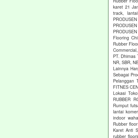
Rubber Floor
karet 21 Jan
track, lant
PRODUSEN ru
PRODUSEN ru
PRODUSEN r
Flooring Ch
Rubber Floor
Commercial, 
PT. Dhimas T
NR, SBR, NB
Lainnya Har
Sebagai Pro
Pelanggan 
FITNES CEN
Lokasi Tok
RUBBER ROL
Rumput futs
lantai kom
indoor waha
Rubber floo
Karet Anti S
rubber floor