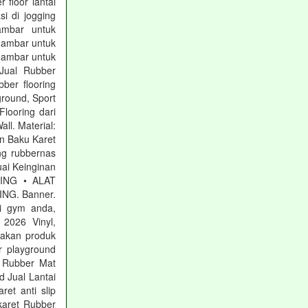
 floor lantai
si di jogging
Gambar untuk
gambar untuk
gambar untuk
Jual Rubber
ber flooring
ground, Sport
Flooring dari
ll. Material:
n Baku Karet
ng rubbernas
ai Keinginan
RING • ALAT
NG. Banner.
i gym anda,
2026 Vinyl,
iakan produk
 playground
g Rubber Mat
 Jual Lantai
ret anti slip
 karet Rubber