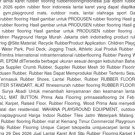
 lantai karet rubber flooring rubberflooringindonesia jual epdm rubber
 2026 epdm rubber floor indonesia lantai karet yang dapat diaplika
ai gym,playground mats, outdoor mats, lantai olahraga sport 
bber flooring Hasil gambar untuk PRODUSEN rubber flooring Hasil 
bber flooring Hasil gambar untuk PRODUSEN rubber flooring Hasil 
ubber flooring Hasil gambar untuk PRODUSEN rubber flooring 
ildren Playground Harga Murah Jakarta oleh indotrading product rub
ing @Site:Material: Recycle RubberProduct Application: Children Play
Water Park, Pool Deck, Jogging Track, Athletic Jual Produk Rubber 
rimitra International mitrainternational rubberflooring Rubber Paving Wa
R, EPDM dllTersedia berbagai ukuran sesuai dengan kebutuhan Baha
ga Supplier Crumb Rubber, Supplier Rubber Mesh 30 Rubber Floori
dusen Rubber, Rubber Nas Dapat Memproduksi Rubber Tertentu Sesu
Termasuk Rubber Shoes, Lantai Rubber, Rubber RUBBER FLOO
TER STANDART, ALAT fitnessmurah rubber flooring RUBBER FLOORI
o Surya Abadi Untuk menambah kenyamanan dan keamanan lanta
L MAT BUTTON. Prima Asia Flooring primaasiaflooring 24 Feb 
al, Karpet, Raised Floor, Rubber Flooring, Wood Prima Asia menyed
ersial dan residensial. WAHANA PLAYGROUND EQUIPMENT, outdoor
naplayground Harga Indoor Rubber Tiles Jatim Waterpark Malan
r Rubber flooring Rubber mat at Kemang Timur Commercial Playground
lip Rubber Flooring Unique Carpet tokopedia uniquecarpet lantai ka
ing 29 Des 2026 Jual Lantai Karet Anti Slip Rubber Flooring,Karpet