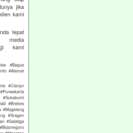
unya jika
klien kami
nda tepat
 media
gi kami
itas #Bagus
nfo #Alamat
is #Cianjur
 #Purwakarta
k #Sukabumi
ali #Brebes
s #Magelang
ang #Sragen
n #Salatiga
#Bojonegoro