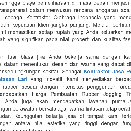
 sehingga biaya pemeliharaan di masa depan menjadi 
Transparansi dalam menyusun rencana anggaran adala
mi sebagai Kontraktor Olahraga Indonesia yang men
s dan kepuasan klien jangka panjang. Melalui perhit
ami memastikan setiap rupiah yang Anda keluarkan 
ah yang signifikan pada nilai properti dan kualitas fas
an luar biasa jika Anda bekerja sama dengan ka
itas dalam menentukan desain dan warna yang dapat d
nsep lingkungan sekitar. Sebagai
Kontraktor Jasa 
yang inovatif, kami menyediakan berbaga
ntasan Lari
n rubber sesuai dengan intensitas penggunaan area 
mendapatkan Harga Pembuatan Rubber Jogging Tr
, Anda juga akan mendapatkan layanan purnaju
gan perawatan berkala agar warna lintasan tetap cerah
dar. Keunggulan belanja jasa di tempat kami terl
gan antara nilai estetika yang tinggi dengan fung
ahraga yang tahan lama.