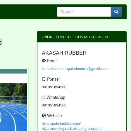
ONLINE SUPPORT | CONTACT PERSON
d
AKASAH RUBBER
Email
kontraktorolahragaindonesia@gmail.com
Ponsel
081351894500
WhatsApp
081351894500
Website
https://pabrikrubber.com/
https://runningtrack.akasahgroup.com/