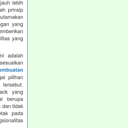
jauh lebih
h prinsip
gutamakan
ungan yang
memberikan
ilitas yang
mi adalah
isesuaikan
Pembuatan
i pilihan
tersebut.
ack yang
al berupa
 dan tidak
etak pada
sionalitas