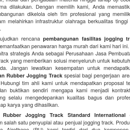
rima dilakukan. Dengan memilih kami, Anda memasti
angunan dikelola oleh tim profesional yang memilik
am melahirkan infrastruktur olahraga berkualitas tinggi
.
ujudkan rencana
pembangunan fasilitas jogging t
manfaatkan penawaran harga murah dari kami hari ini.
itra strategis Anda sebagai Perusahaan Jasa Pembua
rack yang memberikan solusi menyeluruh untuk kebutu
Anda. Jangan lewatkan kesempatan untuk mendapa
spesial bagi pengerjaan area
n Rubber Jogging Track
. Hubungi tim ahli kami untuk mendapatkan proposal t
an buktikan sendiri mengapa kami menjadi kontrakt
ng selalu mengedepankan kualitas bagus dan profes
iap karya yang dihasilkan.
d
 Rubber Jogging Track Standard International
 salah satu penyuplai atau penjual jogging track. Produ
ana Airethane (PU) kami terdiri dari dua kompone