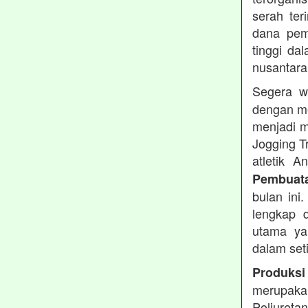
serah te
dana pemb
tinggi dal
nusantara
Segera w
dengan me
menjadi m
Jogging T
atletik 
Pembuata
bulan ini
lengkap d
utama ya
dalam set
Produksi
merupakan
Poliuret