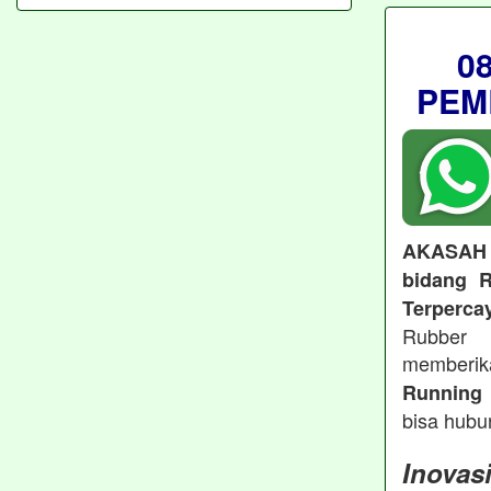
0
PEM
AKASAH
bidang R
Terperca
Rubber 
memberi
Running 
bisa hubu
Inovas