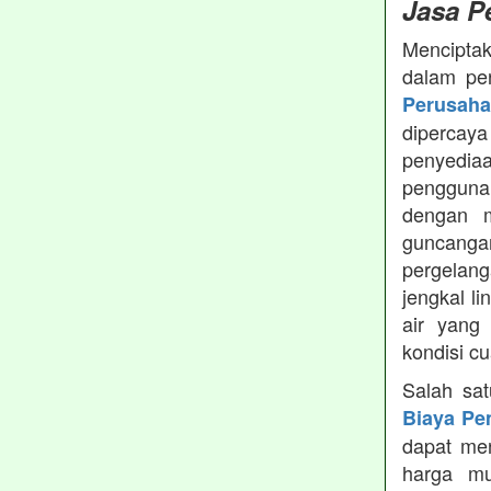
Jasa P
Menciptak
dalam pe
Perusah
dipercay
penyedia
pengguna
dengan m
guncanga
pergelang
jengkal l
air yang
kondisi c
Salah sa
Biaya Pe
dapat men
harga mu