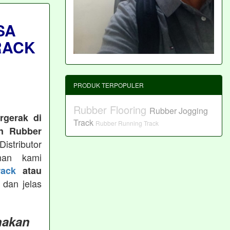
SA
RACK
PRODUK TERPOPULER
Rubber Flooring
Rubber Jogging
rgerak di
Track
Rubber Running Track
n Rubber
istributor
man kami
ack
atau
 dan jelas
nakan