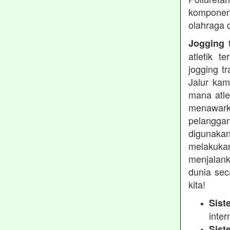
komponen 
olahraga 
Jogging t
atletik 
jogging t
Jalur kam
mana atle
menawarka
pelanggan
digunakan
melakukan
menjalank
dunia sec
kita!
Sist
inter
Sist