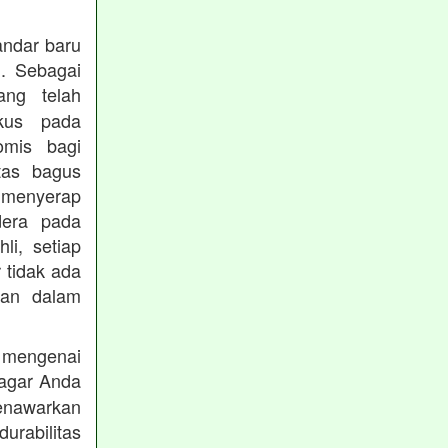
andar baru
. Sebagai
ng telah
okus pada
omis bagi
tas bagus
 menyerap
dera pada
li, setiap
 tidak ada
kan dalam
 mengenai
agar Anda
menawarkan
rabilitas