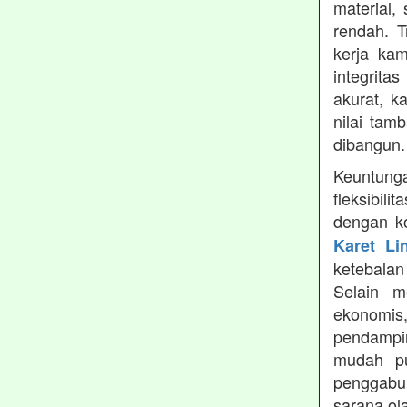
material,
rendah. 
kerja ka
integrita
akurat, k
nilai tamb
dibangun.
Keuntung
fleksibil
dengan ko
Karet Li
ketebala
Selain 
ekonomis
pendampin
mudah pu
penggabun
sarana ol