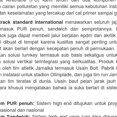
cairan poliuretan yang memiliki semua kebutuhan instal
dan keselamatan yang tercakup dari cat primer sampai ga
menawarkan seluruh jaja
rack standard international
termasuk PUR penuh, sandwich dan semprotannya. 
rack juga dapat membeli jalur berjalan epdm dan akrilik 
i dibuat di tempat karena kualitas sangat penting unt
t akan berlari dengan kecepatan penuh di permukaan.
n solusi turnkey termasuk sub basis sekaligus unt
 solusi vertikal terintegrasi yang berkualitas. Produk 
 oleh tim atletik Jamaika termasuk Usain Bolt. Pabrik 
 instalasi untuk stadion Olimpiade, dan juga tim run Ja
an tim teratas di dunia. Usain baut pelari jarak jauh 
ara khusus mengatakan bahwa ia suka berlari di siste
Sistem high end ditujukan untuk proy
em PUR penuh:
nasional dan nasional
Sistem high end yang juga bisa digun
em Sandwich: