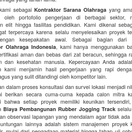
 kami sebagai
yang ama
Kontraktor Sarana Olahraga
n oleh portofolio pengerjaan di berbagai sektor, 
 elit hingga fasilitas pendidikan. Kami dikenal seba
at terpercaya karena selalu menyelesaikan proyek t
engan kesepakatan awal. Sebagai bagian dari 
, kami hanya menggunakan b
or Olahraga Indonesia
ertifikasi aman dan bebas dari zat beracun, sehingga 
an dan kesehatan manusia. Kepercayaan Anda adalah 
n kami menjamin hasil pengerjaan yang rapi denga
agus yang sulit ditandingi oleh kompetitor lain.
 dalam proses konsultasi dan survei lokasi menjadi ni
i berikan secara cuma-cuma kepada calon mitra k
 bahwa setiap proyek memiliki keunikan tersendiri
an
selalu
Biaya Pembangunan Rubber Jogging Track
an observasi lapangan yang mendalam agar tidak ada
Keuntungan lainnya adalah sistem manajemen proyek 
sir, mulai dari pengadaan material hingga tahap uji co