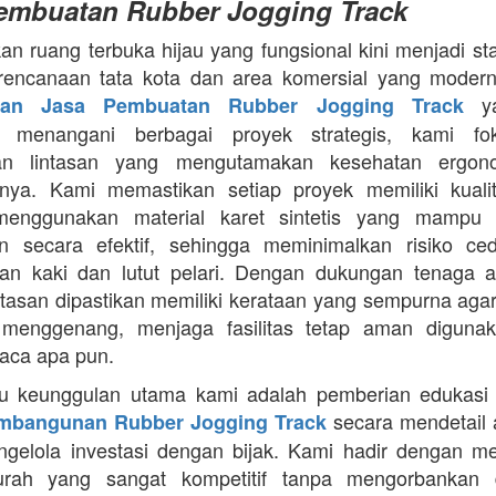
embuatan Rubber Jogging Track
an ruang terbuka hijau yang fungsional kini menjadi st
rencanaan tata kota dan area komersial yang modern
ya
aan Jasa Pembuatan Rubber Jogging Track
a menangani berbagai proyek strategis, kami f
an lintasan yang mengutamakan kesehatan ergon
nya. Kami memastikan setiap proyek memiliki kuali
enggunakan material karet sintetis yang mampu
n secara efektif, sehingga meminimalkan risiko ce
an kaki dan lutut pelari. Dengan dukungan tenaga ah
intasan dipastikan memiliki kerataan yang sempurna agar
 menggenang, menjaga fasilitas tetap aman diguna
uaca apa pun.
tu keunggulan utama kami adalah pemberian edukasi
secara mendetail 
mbangunan Rubber Jogging Track
gelola investasi dengan bijak. Kami hadir dengan 
rah yang sangat kompetitif tanpa mengorbankan du