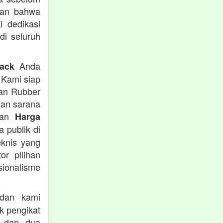
kan bahwa
i dedikasi
 di seluruh
Anda
rack
 Kami siap
tan Rubber
han sarana
tkan
Harga
 publik di
eknis yang
or pilihan
ionalisme
an kami
k pengikat
n dan dua