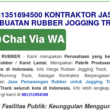
81351894500 KONTRAKTOR JA
BUATAN RUBBER JOGGING T
- Kami merupakan
 RUBBER
Perusahaan yang be
, Merupakan
ubber / Karet Lantai
Pabrik Produse
, Info Harga Rubber Jogging Track, D
ya di Indonesia
Running Track, Sebagai Kontraktor Berpengala
kan
Jasa Pemasangan Rubber untuk Jogging Tr
, Info lebih lengkap
Track seluruh kota di Indonesia
ngi kami di
081351894500
i Fasilitas Publik: Keunggulan Menggu