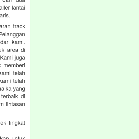
ler lantai
ris.
ran track
Pelanggan
dari kami.
uk area di
 Kami juga
uk memberi
kami telah
kami telah
maika yang
terbaik di
m lintasan
ek tingkat
akan untuk