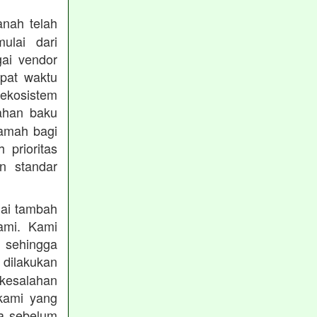
nah telah
mulai dari
gai vendor
epat waktu
ekosistem
ahan baku
ramah bagi
prioritas
n standar
lai tambah
ami. Kami
, sehingga
 dilakukan
 kesalahan
kami yang
ba sebelum