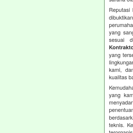
Reputasi
dibuktika
perumahan
yang sang
sesuai d
Kontrakt
yang ters
lingkung
kami, da
kualitas b
Kemudahan
yang kam
menyadari
penentu
berdasark
teknis. 
terorgani