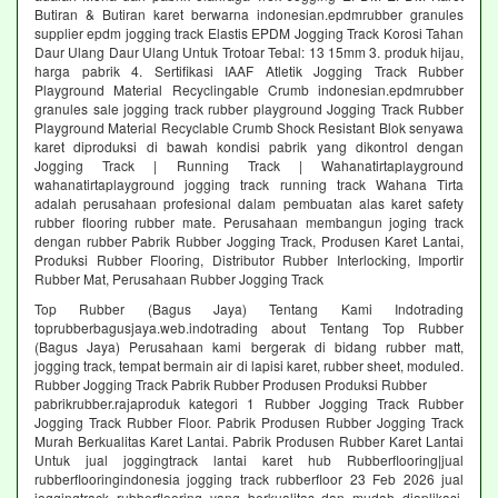
Butiran & Butiran karet berwarna indonesian.epdmrubber granules
supplier epdm jogging track Elastis EPDM Jogging Track Korosi Tahan
Daur Ulang Daur Ulang Untuk Trotoar Tebal: 13 15mm 3. produk hijau,
harga pabrik 4. Sertifikasi IAAF Atletik Jogging Track Rubber
Playground Material Recyclingable Crumb indonesian.epdmrubber
granules sale jogging track rubber playground Jogging Track Rubber
Playground Material Recyclable Crumb Shock Resistant Blok senyawa
karet diproduksi di bawah kondisi pabrik yang dikontrol dengan
Jogging Track | Running Track | Wahanatirtaplayground
wahanatirtaplayground jogging track running track Wahana Tirta
adalah perusahaan profesional dalam pembuatan alas karet safety
rubber flooring rubber mate. Perusahaan membangun joging track
dengan rubber Pabrik Rubber Jogging Track, Produsen Karet Lantai,
Produksi Rubber Flooring, Distributor Rubber Interlocking, Importir
Rubber Mat, Perusahaan Rubber Jogging Track
Top Rubber (Bagus Jaya) Tentang Kami Indotrading
toprubberbagusjaya.web.indotrading about Tentang Top Rubber
(Bagus Jaya) Perusahaan kami bergerak di bidang rubber matt,
jogging track, tempat bermain air di lapisi karet, rubber sheet, moduled.
Rubber Jogging Track Pabrik Rubber Produsen Produksi Rubber
pabrikrubber.rajaproduk kategori 1 Rubber Jogging Track Rubber
Jogging Track Rubber Floor. Pabrik Produsen Rubber Jogging Track
Murah Berkualitas Karet Lantai. Pabrik Produsen Rubber Karet Lantai
Untuk jual joggingtrack lantai karet hub Rubberflooring|jual
rubberflooringindonesia jogging track rubberfloor 23 Feb 2026 jual
joggingtrack rubberflooring yang berkualitas dan mudah diaplikasi.