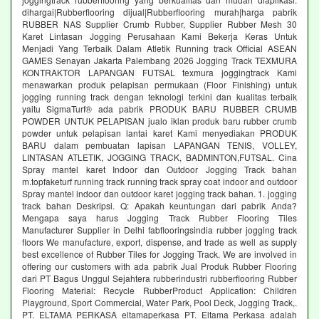
dihargai|Rubberflooring dijual|Rubberflooring murah|harga pabrik
RUBBER NAS Supplier Crumb Rubber, Supplier Rubber Mesh 30
Karet Lintasan Jogging Perusahaan Kami Bekerja Keras Untuk
Menjadi Yang Terbaik Dalam Atletik Running track Official ASEAN
GAMES Senayan Jakarta Palembang 2026 Jogging Track TEXMURA
KONTRAKTOR LAPANGAN FUTSAL texmura joggingtrack Kami
menawarkan produk pelapisan permukaan (Floor Finishing) untuk
jogging running track dengan teknologi terkini dan kualitas terbaik
yaitu SigmaTurf® ada pabrik PRODUK BARU RUBBER CRUMB
POWDER UNTUK PELAPISAN jualo iklan produk baru rubber crumb
powder untuk pelapisan lantai karet Kami menyediakan PRODUK
BARU dalam pembuatan lapisan LAPANGAN TENIS, VOLLEY,
LINTASAN ATLETIK, JOGGING TRACK, BADMINTON,FUTSAL. Cina
Spray mantel karet Indoor dan Outdoor Jogging Track bahan
m.topfaketurf running track running track spray coat indoor and outdoor
Spray mantel indoor dan outdoor karet jogging track bahan. 1. jogging
track bahan Deskripsi. Q: Apakah keuntungan dari pabrik Anda?
Mengapa saya harus Jogging Track Rubber Flooring Tiles
Manufacturer Supplier in Delhi fabflooringsindia rubber jogging track
floors We manufacture, export, dispense, and trade as well as supply
best excellence of Rubber Tiles for Jogging Track. We are involved in
offering our customers with ada pabrik Jual Produk Rubber Flooring
dari PT Bagus Unggul Sejahtera rubberindustri rubberflooring Rubber
Flooring Material: Recycle RubberProduct Application: Children
Playground, Sport Commercial, Water Park, Pool Deck, Jogging Track,.
PT. ELTAMA PERKASA eltamaperkasa PT. Eltama Perkasa adalah