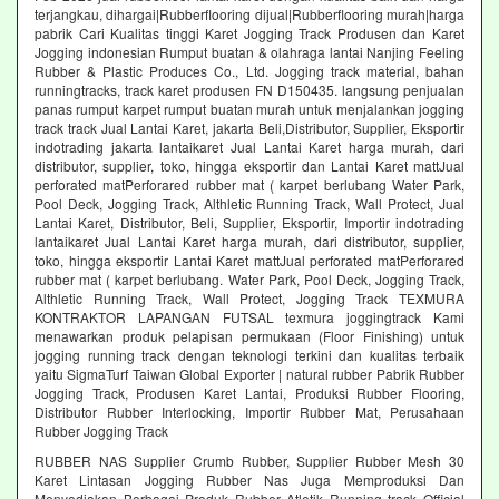
terjangkau, dihargai|Rubberflooring dijual|Rubberflooring murah|harga
pabrik Cari Kualitas tinggi Karet Jogging Track Produsen dan Karet
Jogging indonesian Rumput buatan & olahraga lantai Nanjing Feeling
Rubber & Plastic Produces Co., Ltd. Jogging track material, bahan
runningtracks, track karet produsen FN D150435. langsung penjualan
panas rumput karpet rumput buatan murah untuk menjalankan jogging
track track Jual Lantai Karet, jakarta Beli,Distributor, Supplier, Eksportir
indotrading jakarta lantaikaret Jual Lantai Karet harga murah, dari
distributor, supplier, toko, hingga eksportir dan Lantai Karet mattJual
perforated matPerforared rubber mat ( karpet berlubang Water Park,
Pool Deck, Jogging Track, Althletic Running Track, Wall Protect, Jual
Lantai Karet, Distributor, Beli, Supplier, Eksportir, Importir indotrading
lantaikaret Jual Lantai Karet harga murah, dari distributor, supplier,
toko, hingga eksportir Lantai Karet mattJual perforated matPerforared
rubber mat ( karpet berlubang. Water Park, Pool Deck, Jogging Track,
Althletic Running Track, Wall Protect, Jogging Track TEXMURA
KONTRAKTOR LAPANGAN FUTSAL texmura joggingtrack Kami
menawarkan produk pelapisan permukaan (Floor Finishing) untuk
jogging running track dengan teknologi terkini dan kualitas terbaik
yaitu SigmaTurf Taiwan Global Exporter | natural rubber Pabrik Rubber
Jogging Track, Produsen Karet Lantai, Produksi Rubber Flooring,
Distributor Rubber Interlocking, Importir Rubber Mat, Perusahaan
Rubber Jogging Track
RUBBER NAS Supplier Crumb Rubber, Supplier Rubber Mesh 30
Karet Lintasan Jogging Rubber Nas Juga Memproduksi Dan
Menyediakan Berbagai Produk Rubber Atletik Running track Official