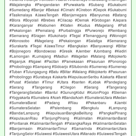
#Majalengka #Pangandaran #Purwakarta #Subang #Sukabumi
#Sumedang #Banjar #Bekasi #Cimahi #Cirebon #Depok #Sukabumi
#Tasikmalaya #JawaTengah #Banjarnegara #Banyumas #Batang
#Blora #Boyolali #Brebes #Cilacap #Demak #Grobogan #Jepara
#Karanganyar #Kebumen #Klaten #Kudus #Magelang #Pati
#Pekalongan #Pemalang #Purbalingga #Purworejo #Rembang
#Semarang #Sragen #Sukoharjo #Tegal #Temanggung #Wonogiri
#Wonosobo #Magelang #Pekalongan #Salatiga #Semarang
#Surakarta #Tegal #JawaTimur #Bangkalan #Banyuwangi #Blitar
#Bojonegoro #Bondowoso #Gresik #Jember #Jombang #Kediri
#Lamongan #Lumajang #Madiun #Magetan #Malang #Mojokerto
#Nganjuk #Ngawi #Pacitan #Pamekasan #Pasuruan #Ponorogo
#Probolinggo #Sampang #Sidoarjo #Situbondo #Sumenep #Sumenep
#Tuban #Tulungagung #Batu #Blitar #Malang #Mojokerto #Pasuruan
#Probolinggo #Surabaya #Jakarta #KepulauanSeribu #Jakarta #Barat
#Pusat #Selatan #Timur #Utara #banten #Lebak #Pandeglang
#Serang #Tangerang #Cilegon #Serang #Tangerang
#TangerangSelatan #Bantul #GunungKidul #KulonProgo #Sleman
#Yogyakarta #Sumatera #Aceh #BandaAceh #SumateraUtara #Medan
#SumateraBarat #Padang #Riau #Pekanbaru #Jambi
#SumateraSelatan #Palembang #Bengkulu #Lampung
#BandarLampung #KepulauanBangkaBelitung #PangkalPinang
#KepulauanRiau #TanjungPinang #Kalimatan #KalimantanBarat
#Pontianak #KalimantanTengah #PalangkaRaya #KalimantanSelatan
#Banjarmasin #KalimantanTimur #Samarinda #KalimantanUtara
#TanjungSelor #Sulawesi #SulawesiUtara #Manado #SulawesiTengah