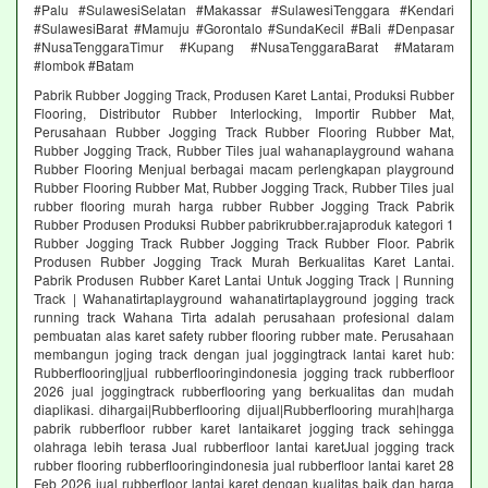
#Palu #SulawesiSelatan #Makassar #SulawesiTenggara #Kendari
#SulawesiBarat #Mamuju #Gorontalo #SundaKecil #Bali #Denpasar
#NusaTenggaraTimur #Kupang #NusaTenggaraBarat #Mataram
#lombok #Batam
Pabrik Rubber Jogging Track, Produsen Karet Lantai, Produksi Rubber
Flooring, Distributor Rubber Interlocking, Importir Rubber Mat,
Perusahaan Rubber Jogging Track Rubber Flooring Rubber Mat,
Rubber Jogging Track, Rubber Tiles jual wahanaplayground wahana
Rubber Flooring Menjual berbagai macam perlengkapan playground
Rubber Flooring Rubber Mat, Rubber Jogging Track, Rubber Tiles jual
rubber flooring murah harga rubber Rubber Jogging Track Pabrik
Rubber Produsen Produksi Rubber pabrikrubber.rajaproduk kategori 1
Rubber Jogging Track Rubber Jogging Track Rubber Floor. Pabrik
Produsen Rubber Jogging Track Murah Berkualitas Karet Lantai.
Pabrik Produsen Rubber Karet Lantai Untuk Jogging Track | Running
Track | Wahanatirtaplayground wahanatirtaplayground jogging track
running track Wahana Tirta adalah perusahaan profesional dalam
pembuatan alas karet safety rubber flooring rubber mate. Perusahaan
membangun joging track dengan jual joggingtrack lantai karet hub:
Rubberflooring|jual rubberflooringindonesia jogging track rubberfloor
2026 jual joggingtrack rubberflooring yang berkualitas dan mudah
diaplikasi. dihargai|Rubberflooring dijual|Rubberflooring murah|harga
pabrik rubberfloor rubber karet lantaikaret jogging track sehingga
olahraga lebih terasa Jual rubberfloor lantai karetJual jogging track
rubber flooring rubberflooringindonesia jual rubberfloor lantai karet 28
Feb 2026 jual rubberfloor lantai karet dengan kualitas baik dan harga