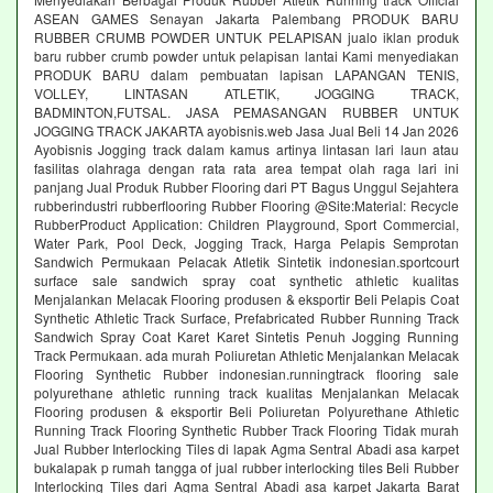
ASEAN GAMES Senayan Jakarta Palembang PRODUK BARU
RUBBER CRUMB POWDER UNTUK PELAPISAN jualo iklan produk
baru rubber crumb powder untuk pelapisan lantai Kami menyediakan
PRODUK BARU dalam pembuatan lapisan LAPANGAN TENIS,
VOLLEY, LINTASAN ATLETIK, JOGGING TRACK,
BADMINTON,FUTSAL. JASA PEMASANGAN RUBBER UNTUK
JOGGING TRACK JAKARTA ayobisnis.web Jasa Jual Beli 14 Jan 2026
Ayobisnis Jogging track dalam kamus artinya lintasan lari laun atau
fasilitas olahraga dengan rata rata area tempat olah raga lari ini
panjang Jual Produk Rubber Flooring dari PT Bagus Unggul Sejahtera
rubberindustri rubberflooring Rubber Flooring @Site:Material: Recycle
RubberProduct Application: Children Playground, Sport Commercial,
Water Park, Pool Deck, Jogging Track, Harga Pelapis Semprotan
Sandwich Permukaan Pelacak Atletik Sintetik indonesian.sportcourt
surface sale sandwich spray coat synthetic athletic kualitas
Menjalankan Melacak Flooring produsen & eksportir Beli Pelapis Coat
Synthetic Athletic Track Surface, Prefabricated Rubber Running Track
Sandwich Spray Coat Karet Karet Sintetis Penuh Jogging Running
Track Permukaan. ada murah Poliuretan Athletic Menjalankan Melacak
Flooring Synthetic Rubber indonesian.runningtrack flooring sale
polyurethane athletic running track kualitas Menjalankan Melacak
Flooring produsen & eksportir Beli Poliuretan Polyurethane Athletic
Running Track Flooring Synthetic Rubber Track Flooring Tidak murah
Jual Rubber Interlocking Tiles di lapak Agma Sentral Abadi asa karpet
bukalapak p rumah tangga of jual rubber interlocking tiles Beli Rubber
Interlocking Tiles dari Agma Sentral Abadi asa karpet Jakarta Barat