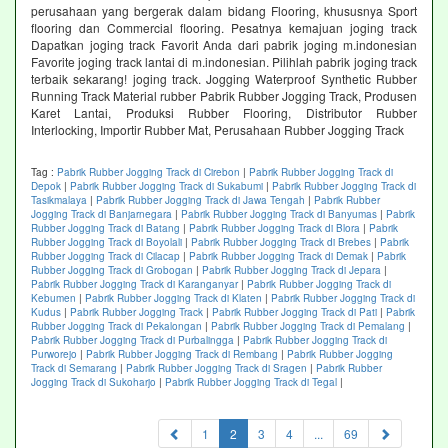
perusahaan yang bergerak dalam bidang Flooring, khususnya Sport
flooring dan Commercial flooring. Pesatnya kemajuan joging track
Dapatkan joging track Favorit Anda dari pabrik joging m.indonesian
Favorite joging track lantai di m.indonesian. Pilihlah pabrik joging track
terbaik sekarang! joging track. Jogging Waterproof Synthetic Rubber
Running Track Material rubber Pabrik Rubber Jogging Track, Produsen
Karet Lantai, Produksi Rubber Flooring, Distributor Rubber
Interlocking, Importir Rubber Mat, Perusahaan Rubber Jogging Track
Tag :
Pabrik Rubber Jogging Track di Cirebon
|
Pabrik Rubber Jogging Track di
Depok
|
Pabrik Rubber Jogging Track di Sukabumi
|
Pabrik Rubber Jogging Track di
Tasikmalaya
|
Pabrik Rubber Jogging Track di Jawa Tengah
|
Pabrik Rubber
Jogging Track di Banjarnegara
|
Pabrik Rubber Jogging Track di Banyumas
|
Pabrik
Rubber Jogging Track di Batang
|
Pabrik Rubber Jogging Track di Blora
|
Pabrik
Rubber Jogging Track di Boyolali
|
Pabrik Rubber Jogging Track di Brebes
|
Pabrik
Rubber Jogging Track di Cilacap
|
Pabrik Rubber Jogging Track di Demak
|
Pabrik
Rubber Jogging Track di Grobogan
|
Pabrik Rubber Jogging Track di Jepara
|
Pabrik Rubber Jogging Track di Karanganyar
|
Pabrik Rubber Jogging Track di
Kebumen
|
Pabrik Rubber Jogging Track di Klaten
|
Pabrik Rubber Jogging Track di
Kudus
|
Pabrik Rubber Jogging Track
|
Pabrik Rubber Jogging Track di Pati
|
Pabrik
Rubber Jogging Track di Pekalongan
|
Pabrik Rubber Jogging Track di Pemalang
|
Pabrik Rubber Jogging Track di Purbalingga
|
Pabrik Rubber Jogging Track di
Purworejo
|
Pabrik Rubber Jogging Track di Rembang
|
Pabrik Rubber Jogging
Track di Semarang
|
Pabrik Rubber Jogging Track di Sragen
|
Pabrik Rubber
Jogging Track di Sukoharjo
|
Pabrik Rubber Jogging Track di Tegal
|
(current)
1
2
3
4
...
69