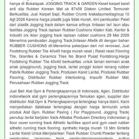
hanya di Bukalapak. JOGGING TRACK & GARDEN Keset karpet karet
anti slip Rubber Korean Mat uk 87x59 Diskon Limited Termurah
Berkualitas. Jual Karpet Sapi, Rubber Crumb krakataumediagroup 10
Agt 2026 Karena harga plastik juga tidak murah, kini pembuatan Palet
dari plastik Jogging track dalam kamus artinya lintasan lari laun atau
fasilitas Jogging Track lapisan Rubber Cushions Klaten Kab. Kantor &
Industri olx iklan jogging track lapisan rubber cushions 29 Mei 2026
Menerima pembuatan Jogging Track,lintasan Atletik dll dengan bahan
RUBBER CUSHIONS dll.Menerima pekerjaan dari nol renovasi, Jual
Footstrong Rubber Tile 40x40 harga murah ralali | Ralali ralali Flooring
Tile, Granites & Ceramics Tiles No Brand Pusat Footstrong,Harga
Footstrong Rubber Tile 40x40 berkualitas. untuk taman bermain anak
anak (playground), jogging track, lantai pinggir kolam renang rubber
Pabrik Rubber Jogging Track, Produsen Karet Lantai, Produksi Rubber
Flooring, Distributor Rubber Interlocking, Importir Rubber Mat,
Perusahaan Rubber Jogging Track
Jual Beli Alat Gym & Perlengkapannya di Indonesia, Agen, Distributor
indonetwork alat gym perlengkapannya Temukan agen, supplier dan
distributor Alat Gym & Perlengkapannya terlengkap hanya disini. Kami
menyediakan database terlengkap dengan harga termurah untuk
produk Alat Gym. Rubber Paving ( For Playground, Jogging Track)
penutup lantai berjalan track Alibaba Produsen Directory indonesian g
floor cover running track Athletic facilities sport and gym used rubber
althetic running track flooring, synthetic Harga murah 13 Mm Sintetis
Lantai Karet Untuk Menjalankan Track Rubber Crumb Powder tentang
pembuatan lapangan tenis pembuatanlapangantenis author