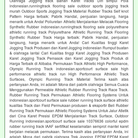
Olahraga Jogging track Bahan Karet Tracks Diri simpul Pola
indonesian.runningtrack flooring sale outdoor sports jogging track
murah Outdoor Sports Jogging Track Material Rubber Tracks Self knot
Pattern Harga terbaik: Pabrik Handal, penjualan langsung, harga
menarik untuk Anda! Poliuretan Athletic Menjalankan Melacak Flooring
Synthetic Rubber indonesian.runningtrack flooring sale polyurethane
athletic running track Polyurethane Athletic Running Track Flooring
Synthetic Rubber Track Harga terbaik: Pabrik Handal, penjualan
langsung, harga menarik untuk Anda! Cari Kualitas tinggi Karet
Jogging Track Produsen dan Karet Jogging indonesian Rumput buatan
& olahraga lantai Cari Kualitas tinggi Karet Jogging Track Produsen
Karet Jogging Track Pemasok dan Karet Jogging Track Produk di
Harga Terbaik di Alibaba. Permukaan Track Athletic High Performance,
Olympic Running Track indonesian.sportcourt surface sale high
performance athletic track run High Performance Athletic Track
Surfaces, Olympic Running Track Material Terima kasih atas
pertanyaan Anda, ini adalah Mona dari pabrik olahraga Semua Cuaca
Menggunakan Permeable Athletic Rubber Running Track Race Track.
Rubber Running Track Permukaan Athletic Flooring Systems Untuk
indonesian.sportcourt surface sale rubber running track surface athletic
kualitas Track dan Field Permukaan produsen & eksportir Beli Rubber
Running Track Permukaan Athletic Flooring Systems Untuk Jalur Atletik
dari Cina Karet Presisi EPDM Menjalankan Track Surface, Outdoor
Running indonesian.sportcourt surface sale 10376636 colorful epdm
rubber running track IAAF sertifikat keselamatan semprot mantel karet
berjalan melacak permukaan. Terima kasih atas pertanyaan Anda, ini
adalah Mona dari pabrik olahraga Trek Jogging EPDM EPDM Karet