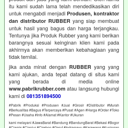
itu kami sudah lama telah mendedikasikan diri
untuk mengabdi menjadi
Produsen, kontraktor
yang siap membuat
dan distributor RUBBER
untuk hasil yang bagus dan harga terjangkau.
Tentunya jika Produk Rubber yang kami berikan
barangnya sesuai keinginan klien kami pada
akhirmya akan memberikan kebahagiaan yang
tidak ternilai.
jika anda minat dengan
yang yang
RUBBER
kami ajukan, anda tepat datang di situs kami
yang berada di media online
atau langsung hubungi
www.pabrikrubber.com
kami di
081351894500
#Pabrik #Produksi #Produsen #Jual #Grosir #Distributor #Murah
#Berkualitas #Bagus #Terpercaya #Pusat #Agen #Harga #Order #Toko
#Pesan #Usaha #Info #Alamat #Kantor #Ukuran
kami melayani #JawaBarat #Bandung #BandungBarat #Bekasi #Bogor
#Ciamis #Cianjur #Cirebon #Garut #Indramayu #Karawang #Kuningan