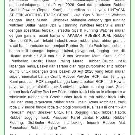
pembuatanlapangantenis 9 Apr 2026 Kami dari produsen Rubber
Crumb Powder (Tepung Karet) memberikan solusi yaitu LINTASAN
ATLETIK JOGGING TRACK GRAVEL. Jual Gps & Running Watches
dengan Harga Murah | Bhinneka bhinneka category gps running
watches Daftar harga Gps & Running Watches terbaru & murah
dengan spesifikasi terbaik. Tersedia Gps & Running Watches murah
dengan garansi resmi hanya di AKASAH RUBBER JUAL Rubber
Granule Of Futsal | inkuiri industri. zmart rubber plus rubber granule
futsal Kami produsen dan penjual Rubber Granule Pasir karet sebagai
bahan infill lapangan lapangan futsal, playground, jogging track, dll.
Ukuran mesh : * 2 3 mm * 1 2 mm Kemasan Murni Granule 99,9
(Pembelian Grosir!) Harga Paling Murah! Rubber Crumb untuk
lapangan Tenis, Basket dan sarana olah raga purborahadianto rubber
crumb untuk lapangan tenis basket 30 Agt 2026 yang lebih murah
seperti memakai bahan Crumb Rubber Powder (RCP). dan Tentunya
Kami produsen RCP sangat bangga karena bahan RCP ini di How to
pave wet pour athletic track,Sandwich system running track Grosir
rubber track Gallery Buy Low Price rubber track Lots on id.aliexpress w
wholesale rubber track Grosir rubber track Murah rubber track Lots,
Beli dari yang terpercaya rubber track Grosir. 32mm kombinasi track
roda DIY model tangki roda teknologi produksi Kualitas asli onemix Air
Peredam Kejut Sneaker Untuk Pria Jogging Track rubber Pabrik
Rubber Jogging Track, Produsen Karet Lantai, Produksi Rubber
Flooring, Distributor Rubber Interlocking, Importir Rubber Mat,
Perusahaan Rubber Jogging Track