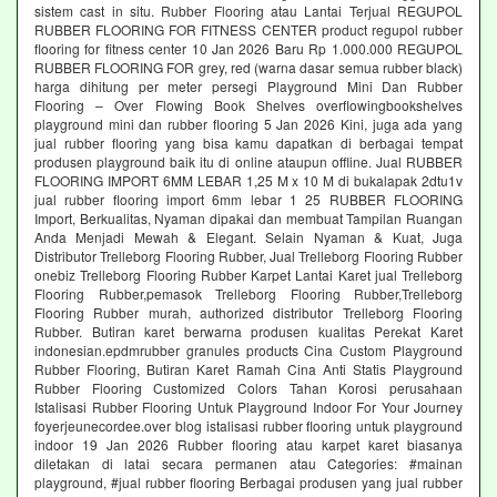
sistem cast in situ. Rubber Flooring atau Lantai Terjual REGUPOL
RUBBER FLOORING FOR FITNESS CENTER product regupol rubber
flooring for fitness center 10 Jan 2026 Baru Rp 1.000.000 REGUPOL
RUBBER FLOORING FOR grey, red (warna dasar semua rubber black)
harga dihitung per meter persegi Playground Mini Dan Rubber
Flooring – Over Flowing Book Shelves overflowingbookshelves
playground mini dan rubber flooring 5 Jan 2026 Kini, juga ada yang
jual rubber flooring yang bisa kamu dapatkan di berbagai tempat
produsen playground baik itu di online ataupun offline. Jual RUBBER
FLOORING IMPORT 6MM LEBAR 1,25 M x 10 M di bukalapak 2dtu1v
jual rubber flooring import 6mm lebar 1 25 RUBBER FLOORING
Import, Berkualitas, Nyaman dipakai dan membuat Tampilan Ruangan
Anda Menjadi Mewah & Elegant. Selain Nyaman & Kuat, Juga
Distributor Trelleborg Flooring Rubber, Jual Trelleborg Flooring Rubber
onebiz Trelleborg Flooring Rubber Karpet Lantai Karet jual Trelleborg
Flooring Rubber,pemasok Trelleborg Flooring Rubber,Trelleborg
Flooring Rubber murah, authorized distributor Trelleborg Flooring
Rubber. Butiran karet berwarna produsen kualitas Perekat Karet
indonesian.epdmrubber granules products Cina Custom Playground
Rubber Flooring, Butiran Karet Ramah Cina Anti Statis Playground
Rubber Flooring Customized Colors Tahan Korosi perusahaan
Istalisasi Rubber Flooring Untuk Playground Indoor For Your Journey
foyerjeunecordee.over blog istalisasi rubber flooring untuk playground
indoor 19 Jan 2026 Rubber flooring atau karpet karet biasanya
diletakan di latai secara permanen atau Categories: #mainan
playground, #jual rubber flooring Berbagai produsen yang jual rubber