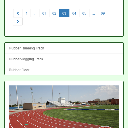
(current)
1
...
61
62
63
64
65
...
69
Rubber Running Track
Rubber Jogging Track
Rubber Floor