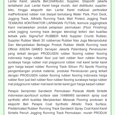
Lantai Karet, jakarta Beli,Distributor, Supplier, Eksportir jakarta
lantaikaret Jual Lantai Karet harga murah, dari distributor, supplier,
toko, hingga eksportir dan Lantai Karet mattJual perforated
matPerforared rubber mat (karpet berlubang Water Park, Pool Deck,
Jogging Track, Althletic Running Track, Wall Protect, Jogging Track
TEXMURA KONTRAKTOR LAPANGAN FUTSAL texmura joggingtrack
Kami menawarkan produk pelapisan permukaan (Floor Finishing)
untuk jogging running track dengan teknologi terkini dan kualitas
terbaik yaitu SigmaTurf RUBBER NAS Supplier Crumb Rubber,
Supplier Rubber Mesh 30 rubbernas Rubber Nas Juga Memproduksi
Dan Menyediakan Berbagai Produk Rubber Atletik Running track
Official ASEAN GAMES Senayan Jakarta Palembang Penelusuran
yang terkait dengan PRODUSEN rubber flooring rubber flooring
indonesia harga rubber floor jual beli rubber floor rubber flooring
surabaya harga rubber mat playground rubber mat karet lantai karet
gym harga karpet rubber Running Track Silicon PU Sports Flooring
pengembangan produk material, produksi Penelusuran yang terkait
dengan PRODUSEN rubber flooring rubber flooring indonesia harga
rubber floor jual beli rubber floor rubber flooring surabaya harga rubber
mat playground rubber mat karet lantai karet gym harga karpet rubber
Pelapis Semprotan Sandwich Permukaan Pelacak Atletik Sintetik
indonesian.sportcourt surface sale 10486993 sandwich spray coat
synthetic athlit kualitas Menjalankan Melacak Flooring produsen &
eksportir Beli Pelapis Coat Synthetic Athletic Track Surface,
Prefabricated Rubber Running Track Sandwich Spray Coat Karet Karet
Sintetis Penuh Jogging Running Track Permukaan. murah PRODUK