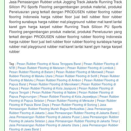
Jasa Pemasangan Rubber untuk Jogging Track Jakarta Running Track
Silicon PU Sports Flooring pengembangan produk material, produksi
Penelusuran yang terkait dengan PRODUSEN rubber flooring rubber
flooring indonesia harga rubber floor jual beli rubber floor rubber
flooring surabaya harga rubber mat playground rubber mat karet lantai
karet gym harga karpet rubber Running Track Silicon PU Sports
Flooring pengembangan produk material, produksi Penelusuran yang
terkait dengan PRODUSEN rubber flooring rubber flooring indonesia
harga rubber floor jual beli rubber floor rubber flooring surabaya harga
rubber mat playground rubber mat karet lantai karet gym harga karpet
rubber
Tag :
Pesan Rubber Flooring di Nusa Tenggara Barat
|
Pesan Rubber Flooring di
NTB
|
Pesan Rubber Flooring di Mataram
|
Pesan Rubber Flooring di Lombok
|
Pesan Rubber Flooring di Batam
|
Pesan Rubber Flooring di Morowali
|
Pesan
Rubber Flooring di Maluku Utara
|
Pesan Rubber Flooring di Sofifi
|
Pesan Rubber
Flooring di Maluku
|
Pesan Rubber Flooring di Ambon
|
Pesan Rubber Flooring di
Papua Barat
|
Pesan Rubber Flooring di Manokwari
|
Pesan Rubber Flooring di
Papua
|
Pesan Rubber Flooring di Kota Jayapura
|
Pesan Rubber Flooring di
Papua Tengah
|
Pesan Rubber Flooring di Nabire
|
Pesan Rubber Flooring di
Papua Pegunungan
|
Pesan Rubber Flooring di Kota Jayawijaya
|
Pesan Rubber
Flooring di Papua Selatan
|
Pesan Rubber Flooring di Merauke
|
Pesan Rubber
Flooring di Papua Barat Daya
|
Pesan Rubber Flooring di Sorong
|
Jasa
Pemasangan Rubber Flooring Murah Bagus Berkualitas
|
Jasa Pemasangan
Rubber Flooring di Jakarta
|
Jasa Pemasangan Rubber Flooring di Jakarta Barat
|
Jasa Pemasangan Rubber Flooring di Jakarta Pusat
|
Jasa Pemasangan Rubber
Flooring di Jakarta Selatan
|
Jasa Pemasangan Rubber Flooring di Jakarta Timur
|
Jasa Pemasangan Rubber Flooring di Jakarta Utara
|
Jasa Pemasangan Rubber
Flooring di Jawa Barat
|