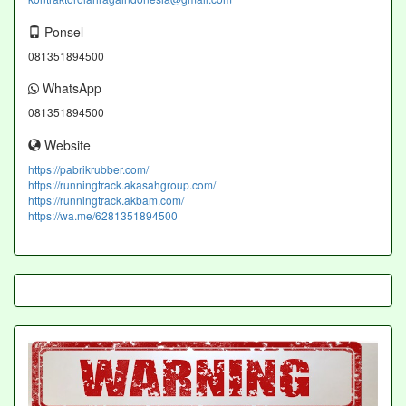
Ponsel
081351894500
WhatsApp
081351894500
Website
https://pabrikrubber.com/
https://runningtrack.akasahgroup.com/
https://runningtrack.akbam.com/
https://wa.me/6281351894500