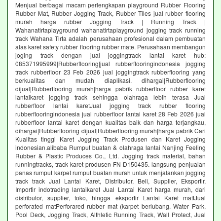
Menjual berbagai macam perlengkapan playground Rubber Flooring
Rubber Mat, Rubber Jogging Track, Rubber Tiles jual rubber flooring
murah harga rubber Jogging Track | Running Track |
Wahanatirtaplayground wahanatirtaplayground jogging track running
track Wahana Tirta adalah perusahaan profesional dalam pembuatan
alas karet safety rubber flooring rubber mate. Perusahaan membangun
joging track dengan jual joggingtrack lantai karet hub:
085371995999|Rubberflooring|jual rubberflooringindonesia jogging
track rubberfloor 23 Feb 2026 jual joggingtrack rubberflooring yang
berkualitas dan mudah diaplikasi. dihargai|Rubberflooring
dijual|Rubberflooring murah|harga pabrik rubberfloor rubber karet
lantaikaret jogging track sehingga olahraga lebih terasa Jual
rubberfloor lantai karetJual jogging track rubber flooring
rubberflooringindonesia jual rubberfloor lantai karet 28 Feb 2026 jual
rubberfloor lantai karet dengan kualitas baik dan harga terjangkau,
dihargai|Rubberflooring dijual|Rubberflooring murah|harga pabrik Cari
Kualitas tinggi Karet Jogging Track Produsen dan Karet Jogging
indonesian.alibaba Rumput buatan & olahraga lantai Nanjing Feeling
Rubber & Plastic Produces Co., Ltd. Jogging track material, bahan
runningtracks, track karet produsen FN D150435. langsung penjualan
panas rumput karpet rumput buatan murah untuk menjalankan jogging
track track Jual Lantai Karet, Distributor, Beli, Supplier, Eksportir,
Importir indotrading lantaikaret Jual Lantai Karet harga murah, dari
distributor, supplier, toko, hingga eksportir Lantai Karet mattJual
perforated matPerforared rubber mat (karpet berlubang. Water Park,
Pool Deck, Jogging Track, Althletic Running Track, Wall Protect, Jual