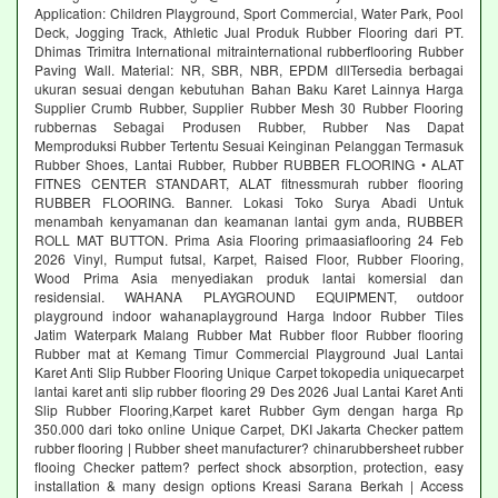
Application: Children Playground, Sport Commercial, Water Park, Pool
Deck, Jogging Track, Athletic Jual Produk Rubber Flooring dari PT.
Dhimas Trimitra International mitrainternational rubberflooring Rubber
Paving Wall. Material: NR, SBR, NBR, EPDM dllTersedia berbagai
ukuran sesuai dengan kebutuhan Bahan Baku Karet Lainnya Harga
Supplier Crumb Rubber, Supplier Rubber Mesh 30 Rubber Flooring
rubbernas Sebagai Produsen Rubber, Rubber Nas Dapat
Memproduksi Rubber Tertentu Sesuai Keinginan Pelanggan Termasuk
Rubber Shoes, Lantai Rubber, Rubber RUBBER FLOORING • ALAT
FITNES CENTER STANDART, ALAT fitnessmurah rubber flooring
RUBBER FLOORING. Banner. Lokasi Toko Surya Abadi Untuk
menambah kenyamanan dan keamanan lantai gym anda, RUBBER
ROLL MAT BUTTON. Prima Asia Flooring primaasiaflooring 24 Feb
2026 Vinyl, Rumput futsal, Karpet, Raised Floor, Rubber Flooring,
Wood Prima Asia menyediakan produk lantai komersial dan
residensial. WAHANA PLAYGROUND EQUIPMENT, outdoor
playground indoor wahanaplayground Harga Indoor Rubber Tiles
Jatim Waterpark Malang Rubber Mat Rubber floor Rubber flooring
Rubber mat at Kemang Timur Commercial Playground Jual Lantai
Karet Anti Slip Rubber Flooring Unique Carpet tokopedia uniquecarpet
lantai karet anti slip rubber flooring 29 Des 2026 Jual Lantai Karet Anti
Slip Rubber Flooring,Karpet karet Rubber Gym dengan harga Rp
350.000 dari toko online Unique Carpet, DKI Jakarta Checker pattem
rubber flooring | Rubber sheet manufacturer? chinarubbersheet rubber
flooing Checker pattem? perfect shock absorption, protection, easy
installation & many design options Kreasi Sarana Berkah | Access