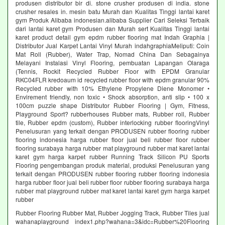
produsen distributor bir di. stone crusher produsen di india. stone
crusher resales in. mesin batu Murah dan Kualitas Tinggi lantai karet
gym Produk Alibaba indonesian.alibaba Supplier Cari Seleksi Terbaik
dari lantai karet gym Produsen dan Murah sert Kualitas Tinggi lantai
karet product detail gym epdm rubber flooring mat Indah Graphia |
Distributor Jual Karpet Lantai Vinyl Murah indahgraphiaMeliputi: Coin
Mat Roll (Rubber), Water Trap, Nomad China Dan Sebagainya
Melayani Instalasi Vinyl Flooring, pembuatan Lapangan Olaraga
(Tennis, Rockit Recycled Rubber Floor with EPDM Granular
RKC04FLR kredoaum id recycled rubber floor with epdm granular 90%
Recycled rubber with 10% Ethylene Propylene Diene Monomer •
Envirement friendly, non toxic • Shock absorption, anti slip • 100 x
100cm puzzle shape Distributor Rubber Flooring | Gym, Fitness,
Playground Sport? rubberhouses Rubber mats, Rubber roll, Rubber
tile, Rubber epdm (custom), Rubber interlocking rubber flooringVinyl
Penelusuran yang terkait dengan PRODUSEN rubber flooring rubber
flooring indonesia harga rubber floor jual beli rubber floor rubber
flooring surabaya harga rubber mat playground rubber mat karet lantai
karet gym harga karpet rubber Running Track Silicon PU Sports
Flooring pengembangan produk material, produksi Penelusuran yang
terkait dengan PRODUSEN rubber flooring rubber flooring indonesia
harga rubber floor jual beli rubber floor rubber flooring surabaya harga
rubber mat playground rubber mat karet lantai karet gym harga karpet
rubber
Rubber Flooring Rubber Mat, Rubber Jogging Track, Rubber Tiles jual
wahanaplayground index1.php?wahana=3&idc=Rubber%20Flooring