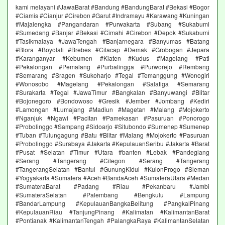
kami melayani #JawaBarat #Bandung #BandungBarat #Bekasi #Bogor
#Ciamis #Cianjur #Cirebon #Garut #Indramayu #Karawang #Kuningan
#Majalengka #Pangandaran #Purwakarta #Subang #Sukabumi
#Sumedang #Banjar #Bekasi #Cimahi #Cirebon #Depok #Sukabumi
#Tasikmalaya #JawaTengah #Banjarnegara #Banyumas #Batang
#Blora #Boyolali #Brebes #Cilacap #Demak #Grobogan #Jepara
#Karanganyar #Kebumen #Klaten #Kudus #Magelang #Pati
#Pekalongan #Pemalang #Purbalingga #Purworejo #Rembang
#Semarang #Sragen #Sukoharjo #Tegal #Temanggung #Wonogiri
#Wonosobo #Magelang #Pekalongan #Salatiga #Semarang
#Surakarta #Tegal #JawaTimur #Bangkalan #Banyuwangi #Blitar
#Bojonegoro #Bondowoso #Gresik #Jember #Jombang #Kediri
#Lamongan #Lumajang #Madiun #Magetan #Malang #Mojokerto
#Nganjuk #Ngawi #Pacitan #Pamekasan #Pasuruan #Ponorogo
#Probolinggo #Sampang #Sidoarjo #Situbondo #Sumenep #Sumenep
#Tuban #Tulungagung #Batu #Blitar #Malang #Mojokerto #Pasuruan
#Probolinggo #Surabaya #Jakarta #KepulauanSeribu #Jakarta #Barat
#Pusat #Selatan #Timur #Utara #banten #Lebak #Pandeglang
#Serang #Tangerang #Cilegon #Serang #Tangerang
#TangerangSelatan #Bantul #GunungKidul #KulonProgo #Sleman
#Yogyakarta #Sumatera #Aceh #BandaAceh #SumateraUtara #Medan
#SumateraBarat #Padang #Riau #Pekanbaru #Jambi
#SumateraSelatan #Palembang #Bengkulu #Lampung
#BandarLampung #KepulauanBangkaBelitung #PangkalPinang
#KepulauanRiau #TanjungPinang #Kalimatan #KalimantanBarat
#Pontianak #KalimantanTengah #PalangkaRaya #KalimantanSelatan