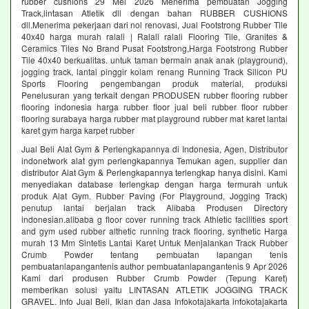
rubber cushions 29 Mei 2026 Menerima pembuatan Jogging
Track,lintasan Atletik dll dengan bahan RUBBER CUSHIONS
dll.Menerima pekerjaan dari nol renovasi, Jual Footstrong Rubber Tile
40x40 harga murah ralali | Ralali ralali Flooring Tile, Granites &
Ceramics Tiles No Brand Pusat Footstrong,Harga Footstrong Rubber
Tile 40x40 berkualitas. untuk taman bermain anak anak (playground),
jogging track, lantai pinggir kolam renang Running Track Silicon PU
Sports Flooring pengembangan produk material, produksi
Penelusuran yang terkait dengan PRODUSEN rubber flooring rubber
flooring indonesia harga rubber floor jual beli rubber floor rubber
flooring surabaya harga rubber mat playground rubber mat karet lantai
karet gym harga karpet rubber
Jual Beli Alat Gym & Perlengkapannya di Indonesia, Agen, Distributor
indonetwork alat gym perlengkapannya Temukan agen, supplier dan
distributor Alat Gym & Perlengkapannya terlengkap hanya disini. Kami
menyediakan database terlengkap dengan harga termurah untuk
produk Alat Gym. Rubber Paving (For Playground, Jogging Track)
penutup lantai berjalan track Alibaba Produsen Directory
indonesian.alibaba g floor cover running track Athletic facilities sport
and gym used rubber althetic running track flooring, synthetic Harga
murah 13 Mm Sintetis Lantai Karet Untuk Menjalankan Track Rubber
Crumb Powder tentang pembuatan lapangan tenis
pembuatanlapangantenis author pembuatanlapangantenis 9 Apr 2026
Kami dari produsen Rubber Crumb Powder (Tepung Karet)
memberikan solusi yaitu LINTASAN ATLETIK JOGGING TRACK
GRAVEL. Info Jual Beli, Iklan dan Jasa Infokotajakarta infokotajakarta