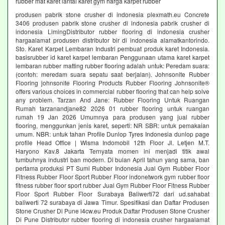
rubber mat karet lantai karet gym harga karpet rubber
produsen pabrik stone crusher di indonesia plexmath.eu Concrete
3406 produsen pabrik stone crusher di indonesia pabrik crusher di
indonesia LimingDistributor rubber flooring di indonesia crusher
hargaalamat produsen distributor bir di indonesia alamatkantorindo.
Sto. Karet Karpet Lembaran Industri pembuat produk karet Indonesia.
basisrubber id karet karpet lembaran Penggunaan utama karet karpet
lembaran rubber matting rubber flooring adalah untuk: Peredam suara:
(contoh: meredam suara sepatu saat berjalan). Johnsonite Rubber
Flooring johnsonite Flooring Products Rubber Flooring Johnsonite®
offers various choices in commercial rubber flooring that can help solve
any problem. Tarzan And Jane: Rubber Flooring Untuk Ruangan
Rumah tarzanandjane82 2026 01 rubber flooring untuk ruangan
rumah 19 Jan 2026 Umumnya para produsen yang jual rubber
flooring, menggunkan jenis karet, seperti: NR SBR: untuk pemakaian
umum. NBR: untuk tahan Profile Dunlop Tyres Indonesia dunlop page
profile Head Office | Wisma Indomobil 12th Floor Jl. Letjen M.T.
Haryono Kav.8 Jakarta Ternyata momen ini menjadi titik awal
tumbuhnya industri ban modern. Di bulan April tahun yang sama, ban
pertama produksi PT Sumi Rubber Indonesia Jual Gym Rubber Floor
Fitness Rubber Floor Sport Rubber Floor indonetwork gym rubber floor
fitness rubber floor sport rubber Jual Gym Rubber Floor Fitness Rubber
Floor Sport Rubber Floor Surabaya Baliwerti72 dari ud.sahabat
baliwerti 72 surabaya di Jawa Timur. Spesifikasi dan Daftar Produsen
Stone Crusher Di Pune l4cw.eu Produk Daftar Produsen Stone Crusher
Di Pune Distributor rubber flooring di indonesia crusher hargaalamat