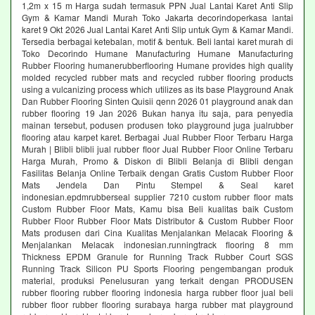
1,2m x 15 m Harga sudah termasuk PPN Jual Lantai Karet Anti Slip
Gym & Kamar Mandi Murah Toko Jakarta decorindoperkasa lantai
karet 9 Okt 2026 Jual Lantai Karet Anti Slip untuk Gym & Kamar Mandi.
Tersedia berbagai ketebalan, motif & bentuk. Beli lantai karet murah di
Toko Decorindo Humane Manufacturing Humane Manufacturing
Rubber Flooring humanerubberflooring Humane provides high quality
molded recycled rubber mats and recycled rubber flooring products
using a vulcanizing process which utilizes as its base Playground Anak
Dan Rubber Flooring Sinten Quisii qenn 2026 01 playground anak dan
rubber flooring 19 Jan 2026 Bukan hanya itu saja, para penyedia
mainan tersebut, podusen produsen toko playground juga jualrubber
flooring atau karpet karet. Berbagai Jual Rubber Floor Terbaru Harga
Murah | Blibli blibli jual rubber floor Jual Rubber Floor Online Terbaru
Harga Murah, Promo & Diskon di Blibli Belanja di Blibli dengan
Fasilitas Belanja Online Terbaik dengan Gratis Custom Rubber Floor
Mats Jendela Dan Pintu Stempel & Seal karet
indonesian.epdmrubberseal supplier 7210 custom rubber floor mats
Custom Rubber Floor Mats, Kamu bisa Beli kualitas baik Custom
Rubber Floor Rubber Floor Mats Distributor & Custom Rubber Floor
Mats produsen dari Cina Kualitas Menjalankan Melacak Flooring &
Menjalankan Melacak indonesian.runningtrack flooring 8 mm
Thickness EPDM Granule for Running Track Rubber Court SGS
Running Track Silicon PU Sports Flooring pengembangan produk
material, produksi Penelusuran yang terkait dengan PRODUSEN
rubber flooring rubber flooring indonesia harga rubber floor jual beli
rubber floor rubber flooring surabaya harga rubber mat playground