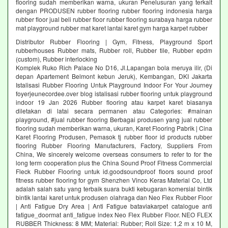
flooring sudah memberikan warna, ukuran Penelusuran yang terkait
dengan PRODUSEN rubber flooring rubber flooring indonesia harga
rubber floor jual beli rubber floor rubber flooring surabaya harga rubber
mat playground rubber mat karet lantai karet gym harga karpet rubber
Distributor Rubber Flooring | Gym, Fitness, Playground Sport
rubberhouses Rubber mats, Rubber roll, Rubber tile, Rubber epdm
(custom), Rubber interlocking
Komplek Ruko Rich Palace No D16, Jl.Lapangan bola meruya ilir, (Di
depan Apartement Belmont kebun Jeruk), Kembangan, DKI Jakarta
Istalisasi Rubber Flooring Untuk Playground Indoor For Your Journey
foyerjeunecordee.over blog istalisasi rubber flooring untuk playground
indoor 19 Jan 2026 Rubber flooring atau karpet karet biasanya
diletakan di latai secara permanen atau Categories: #mainan
playground, #jual rubber flooring Berbagai produsen yang jual rubber
flooring sudah memberikan warna, ukuran, Karet Flooring Pabrik | Cina
Karet Flooring Produsen, Pemasok tj rubber floor id products rubber
flooring Rubber Flooring Manufacturers, Factory, Suppliers From
China, We sincerely welcome overseas consumers to refer to for the
long term cooperation plus the China Sound Proof Fitness Commercial
Fleck Rubber Flooring untuk id.goodsoundproof floors sound proof
fitness rubber flooring for gym Shenzhen Vinco Keras Material Co, Ltd
adalah salah satu yang terbaik suara bukti kebugaran komersial bintik
bintik lantai karet untuk produsen olahraga dan Neo Flex Rubber Floor
| Anti Fatigue Dry Area | Anti Fatigue bataviakarpet catalogue anti
fatigue_doormat anti_fatigue index Neo Flex Rubber Floor. NEO FLEX
RUBBER Thickness: 8 MM; Material: Rubber; Roll Size: 1,2 m x 10 M,