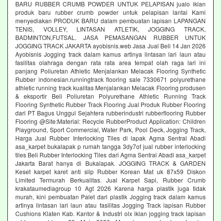
BARU RUBBER CRUMB POWDER UNTUK PELAPISAN jualo iklan
produk baru rubber crumb powder untuk pelapisan lantai Kami
menyediakan PRODUK BARU dalam pembuatan lapisan LAPANGAN
TENIS, VOLLEY, LINTASAN ATLETIK, JOGGING TRACK,
BADMINTON,FUTSAL. JASA PEMASANGAN RUBBER UNTUK
JOGGING TRACK JAKARTA ayobisnis.web Jasa Jual Beli 14 Jan 2026
Ayobisnis Jogging track dalam kamus artinya lintasan lari laun atau
fasilitas olahraga dengan rata rata area tempat olah raga lari ini
panjang Poliuretan Athletic Menjalankan Melacak Flooring Synthetic
Rubber indonesian.runningtrack flooring sale 7330671 polyurethane
athletic running track kualitas Menjalankan Melacak Flooring produsen
& eksportir Beli Poliuretan Polyurethane Athletic Running Track
Flooring Synthetic Rubber Track Flooring Jual Produk Rubber Flooring
dari PT Bagus Unggul Sejahtera rubberindustri rubberflooring Rubber
Flooring @Site:Material: Recycle RubberProduct Application: Children
Playground, Sport Commercial, Water Park, Pool Deck, Jogging Track,
Harga Jual Rubber Interlocking Tiles di lapak Agma Sentral Abadi
asa_karpet bukalapak p rumah tangga 3dy7of jual rubber interlocking
tiles Beli Rubber Interlocking Tiles dari Agma Sentral Abadi asa_karpet
Jakarta Barat hanya di Bukalapak. JOGGING TRACK & GARDEN
Keset karpet karet anti slip Rubber Korean Mat uk 87x59 Diskon
Limited Termurah Berkualitas. Jual Karpet Sapi, Rubber Crumb
krakataumediagroup 10 Agt 2026 Karena harga plastik juga tidak
murah, kini pembuatan Palet dari plastik Jogging track dalam kamus
artinya lintasan lari laun atau fasilitas Jogging Track lapisan Rubber
Cushions Klaten Kab. Kantor & Industri olx iklan jogging track lapisan