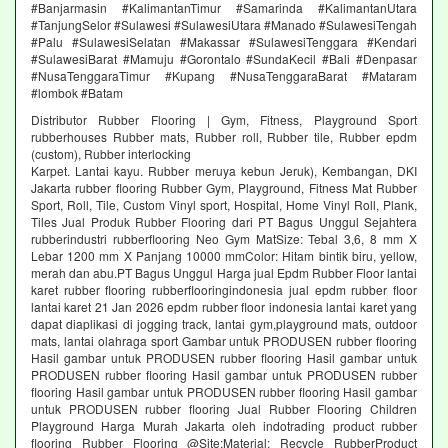
#Banjarmasin #KalimantanTimur #Samarinda #KalimantanUtara
#TanjungSelor #Sulawesi #SulawesiUtara #Manado #SulawesiTengah
#Palu #SulawesiSelatan #Makassar #SulawesiTenggara #Kendari
#SulawesiBarat #Mamuju #Gorontalo #SundaKecil #Bali #Denpasar
#NusaTenggaraTimur #Kupang #NusaTenggaraBarat #Mataram
#lombok #Batam
Distributor Rubber Flooring | Gym, Fitness, Playground Sport
rubberhouses Rubber mats, Rubber roll, Rubber tile, Rubber epdm
(custom), Rubber interlocking
Karpet. Lantai kayu. Rubber meruya kebun Jeruk), Kembangan, DKI
Jakarta rubber flooring Rubber Gym, Playground, Fitness Mat Rubber
Sport, Roll, Tile, Custom Vinyl sport, Hospital, Home Vinyl Roll, Plank,
Tiles Jual Produk Rubber Flooring dari PT Bagus Unggul Sejahtera
rubberindustri rubberflooring Neo Gym MatSize: Tebal 3,6, 8 mm X
Lebar 1200 mm X Panjang 10000 mmColor: Hitam bintik biru, yellow,
merah dan abu.PT Bagus Unggul Harga jual Epdm Rubber Floor lantai
karet rubber flooring rubberflooringindonesia jual epdm rubber floor
lantai karet 21 Jan 2026 epdm rubber floor indonesia lantai karet yang
dapat diaplikasi di jogging track, lantai gym,playground mats, outdoor
mats, lantai olahraga sport Gambar untuk PRODUSEN rubber flooring
Hasil gambar untuk PRODUSEN rubber flooring Hasil gambar untuk
PRODUSEN rubber flooring Hasil gambar untuk PRODUSEN rubber
flooring Hasil gambar untuk PRODUSEN rubber flooring Hasil gambar
untuk PRODUSEN rubber flooring Jual Rubber Flooring Children
Playground Harga Murah Jakarta oleh indotrading product rubber
flooring Rubber Flooring @Site:Material: Recycle RubberProduct