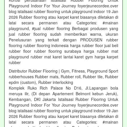
Korosi perusahaan Istalisasi Rubber Flooring Untuk
Playground Indoor For Your Journey foyerjeunecordee.over
blog istalisasi rubber flooring untuk playground indoor 19 Jan
2026 Rubber flooring atau karpet karet biasanya diletakan di
latai secara permanen atau Categories: #mainan
playground, #jual rubber flooring Berbagai produsen yang
jual rubber flooring sudah memberikan warna, ukuran
Penelusuran yang terkait dengan PRODUSEN rubber
flooring rubber flooring indonesia harga rubber floor jual beli
rubber floor rubber flooring surabaya harga rubber mat
playground rubber mat karet lantai karet gym harga karpet
rubber
Distributor Rubber Flooring | Gym, Fitness, Playground Sport
rubberhouses Rubber mats, Rubber roll, Rubber tile, Rubber
epdm (custom), Rubber interlocking
Komplek Ruko Rich Palace No D16, Jl.Lapangan bola
meruya ilir, (Di depan Apartement Belmont kebun Jeruk),
Kembangan, DKI Jakarta Istalisasi Rubber Flooring Untuk
Playground Indoor For Your Journey foyerjeunecordee.over
blog istalisasi rubber flooring untuk playground indoor 19 Jan
2026 Rubber flooring atau karpet karet biasanya diletakan di
latai secara permanen atau Categories: #mainan