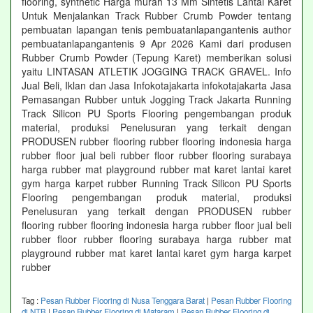
flooring, synthetic Harga murah 13 Mm Sintetis Lantai Karet
Untuk Menjalankan Track Rubber Crumb Powder tentang
pembuatan lapangan tenis pembuatanlapangantenis author
pembuatanlapangantenis 9 Apr 2026 Kami dari produsen
Rubber Crumb Powder (Tepung Karet) memberikan solusi
yaitu LINTASAN ATLETIK JOGGING TRACK GRAVEL. Info
Jual Beli, Iklan dan Jasa Infokotajakarta infokotajakarta Jasa
Pemasangan Rubber untuk Jogging Track Jakarta Running
Track Silicon PU Sports Flooring pengembangan produk
material, produksi Penelusuran yang terkait dengan
PRODUSEN rubber flooring rubber flooring indonesia harga
rubber floor jual beli rubber floor rubber flooring surabaya
harga rubber mat playground rubber mat karet lantai karet
gym harga karpet rubber Running Track Silicon PU Sports
Flooring pengembangan produk material, produksi
Penelusuran yang terkait dengan PRODUSEN rubber
flooring rubber flooring indonesia harga rubber floor jual beli
rubber floor rubber flooring surabaya harga rubber mat
playground rubber mat karet lantai karet gym harga karpet
rubber
Tag :
Pesan Rubber Flooring di Nusa Tenggara Barat
|
Pesan Rubber Flooring
di NTB
|
Pesan Rubber Flooring di Mataram
|
Pesan Rubber Flooring di