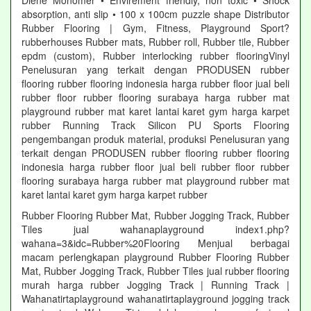
Diene Monomer • Envirement friendly, non toxic • Shock
absorption, anti slip • 100 x 100cm puzzle shape Distributor
Rubber Flooring | Gym, Fitness, Playground Sport?
rubberhouses Rubber mats, Rubber roll, Rubber tile, Rubber
epdm (custom), Rubber interlocking rubber flooringVinyl
Penelusuran yang terkait dengan PRODUSEN rubber
flooring rubber flooring indonesia harga rubber floor jual beli
rubber floor rubber flooring surabaya harga rubber mat
playground rubber mat karet lantai karet gym harga karpet
rubber Running Track Silicon PU Sports Flooring
pengembangan produk material, produksi Penelusuran yang
terkait dengan PRODUSEN rubber flooring rubber flooring
indonesia harga rubber floor jual beli rubber floor rubber
flooring surabaya harga rubber mat playground rubber mat
karet lantai karet gym harga karpet rubber
Rubber Flooring Rubber Mat, Rubber Jogging Track, Rubber
Tiles jual wahanaplayground index1.php?
wahana=3&idc=Rubber%20Flooring Menjual berbagai
macam perlengkapan playground Rubber Flooring Rubber
Mat, Rubber Jogging Track, Rubber Tiles jual rubber flooring
murah harga rubber Jogging Track | Running Track |
Wahanatirtaplayground wahanatirtaplayground jogging track