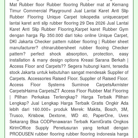
Mat Rubber floor Rubber flooring Rubber mat at Kemang
Timur Commercial Playground Jual Lantai Karet Anti Slip
Rubber Flooring Unique Carpet tokopedia uniquecarpet
lantai karet anti slip rubber flooring 29 Des 2026 Jual Lantai
Karet Anti Slip Rubber Flooring,Karpet karet Rubber Gym
dengan harga Rp 350.000 dari toko online Unique Carpet,
DKI Jakarta Checker pattem rubber flooring | Rubber sheet
manufacturer? chinarubbersheet rubber flooing Checker
pattem? perfect shock absorption, protection, easy
installation & many design options Kreasi Sarana Berkah |
Access Floor and Carpets?? Segera hubungi kami, tersedia
stock Jakarta untuk kebutuhan sangat mendesak Supplier of
Carpets. Accessories Raised Floor. Supplier of Raised Floor.
Access Floor Systems Suminoe CarpetsAxmister
CarpetsHaima CarpetsZT Access Floor Rubber Mat Flooring
| Pilihan Perkakas Terlengkap? Harga Terbaik Pilihan
Lengkap? Jual Lengkap Harga Terbaik Gratis Ongkir Ada
lebih dari 160.000+ produk Merek: Makita, Bosch, 3M,
Trusco, Krisbow, Dextone, WD 40, PaperOne, Uvex
Sekarang Bisa CODPenawaran Terbaik KamiGratis Ongkos
KirimOffice Supply Penelusuran yang terkait dengan
PRODUSEN rubber flooring rubber flooring indonesia harga