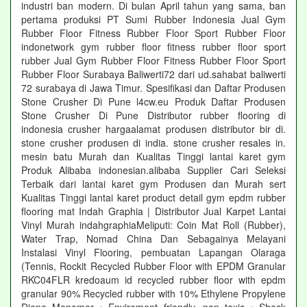
industri ban modern. Di bulan April tahun yang sama, ban
pertama produksi PT Sumi Rubber Indonesia Jual Gym
Rubber Floor Fitness Rubber Floor Sport Rubber Floor
indonetwork gym rubber floor fitness rubber floor sport
rubber Jual Gym Rubber Floor Fitness Rubber Floor Sport
Rubber Floor Surabaya Baliwerti72 dari ud.sahabat baliwerti
72 surabaya di Jawa Timur. Spesifikasi dan Daftar Produsen
Stone Crusher Di Pune l4cw.eu Produk Daftar Produsen
Stone Crusher Di Pune Distributor rubber flooring di
indonesia crusher hargaalamat produsen distributor bir di.
stone crusher produsen di india. stone crusher resales in.
mesin batu Murah dan Kualitas Tinggi lantai karet gym
Produk Alibaba indonesian.alibaba Supplier Cari Seleksi
Terbaik dari lantai karet gym Produsen dan Murah sert
Kualitas Tinggi lantai karet product detail gym epdm rubber
flooring mat Indah Graphia | Distributor Jual Karpet Lantai
Vinyl Murah indahgraphiaMeliputi: Coin Mat Roll (Rubber),
Water Trap, Nomad China Dan Sebagainya Melayani
Instalasi Vinyl Flooring, pembuatan Lapangan Olaraga
(Tennis, Rockit Recycled Rubber Floor with EPDM Granular
RKC04FLR kredoaum id recycled rubber floor with epdm
granular 90% Recycled rubber with 10% Ethylene Propylene