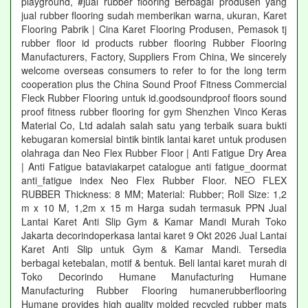
playground, #jual rubber flooring Berbagai produsen yang
jual rubber flooring sudah memberikan warna, ukuran, Karet
Flooring Pabrik | Cina Karet Flooring Produsen, Pemasok tj
rubber floor id products rubber flooring Rubber Flooring
Manufacturers, Factory, Suppliers From China, We sincerely
welcome overseas consumers to refer to for the long term
cooperation plus the China Sound Proof Fitness Commercial
Fleck Rubber Flooring untuk id.goodsoundproof floors sound
proof fitness rubber flooring for gym Shenzhen Vinco Keras
Material Co, Ltd adalah salah satu yang terbaik suara bukti
kebugaran komersial bintik bintik lantai karet untuk produsen
olahraga dan Neo Flex Rubber Floor | Anti Fatigue Dry Area
| Anti Fatigue bataviakarpet catalogue anti fatigue_doormat
anti_fatigue index Neo Flex Rubber Floor. NEO FLEX
RUBBER Thickness: 8 MM; Material: Rubber; Roll Size: 1,2
m x 10 M, 1,2m x 15 m Harga sudah termasuk PPN Jual
Lantai Karet Anti Slip Gym & Kamar Mandi Murah Toko
Jakarta decorindoperkasa lantai karet 9 Okt 2026 Jual Lantai
Karet Anti Slip untuk Gym & Kamar Mandi. Tersedia
berbagai ketebalan, motif & bentuk. Beli lantai karet murah di
Toko Decorindo Humane Manufacturing Humane
Manufacturing Rubber Flooring humanerubberflooring
Humane provides high quality molded recycled rubber mats