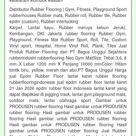
#Mataram #lombok #Batam
Distributor Rubber Flooring | Gym, Fitness, Playground Sport
rubberhouses Rubber mats, Rubber roll, Rubber tile, Rubber
epdm (custom), Rubber interlocking
Karpet. Lantai kayu. Rubber meruya kebun Jeruk),
Kembangan, DKI Jakarta rubber flooring Rubber Gym,
Playground, Fitness Mat Rubber Sport, Roll, Tile, Custom
Vinyl sport, Hospital, Home Vinyl Roll, Plank, Tiles Jual
Produk Rubber Flooring dari PT Bagus Unggul Sejahtera
rubberindustri rubberflooring Neo Gym MatSize: Tebal 3,6, 8
mm X Lebar 1200 mm X Panjang 10000 mmColor: Hitam
bintik biru, yellow, merah dan abu.PT Bagus Unggul Harga
jual Epdm Rubber Floor lantai karet rubber flooring
rubberflooringindonesia jual epdm rubber floor lantai karet
21 Jan 2026 epdm rubber floor indonesia lantai karet yang
dapat diaplikasi di jogging track, lantai gym,playground mats,
outdoor mats, lantai olahraga sport Gambar untuk
PRODUSEN rubber flooring Hasil gambar untuk PRODUSEN
rubber flooring Hasil gambar untuk PRODUSEN rubber
flooring Hasil gambar untuk PRODUSEN rubber flooring
Hasil gambar untuk PRODUSEN rubber flooring Hasil
gambar untuk PRODUSEN rubber flooring Jual Rubber