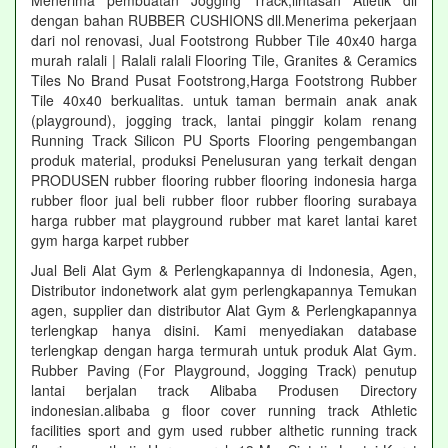
Menerima pembuatan Jogging Track,lintasan Atletik dll
dengan bahan RUBBER CUSHIONS dll.Menerima pekerjaan
dari nol renovasi, Jual Footstrong Rubber Tile 40x40 harga
murah ralali | Ralali ralali Flooring Tile, Granites & Ceramics
Tiles No Brand Pusat Footstrong,Harga Footstrong Rubber
Tile 40x40 berkualitas. untuk taman bermain anak anak
(playground), jogging track, lantai pinggir kolam renang
Running Track Silicon PU Sports Flooring pengembangan
produk material, produksi Penelusuran yang terkait dengan
PRODUSEN rubber flooring rubber flooring indonesia harga
rubber floor jual beli rubber floor rubber flooring surabaya
harga rubber mat playground rubber mat karet lantai karet
gym harga karpet rubber
Jual Beli Alat Gym & Perlengkapannya di Indonesia, Agen,
Distributor indonetwork alat gym perlengkapannya Temukan
agen, supplier dan distributor Alat Gym & Perlengkapannya
terlengkap hanya disini. Kami menyediakan database
terlengkap dengan harga termurah untuk produk Alat Gym.
Rubber Paving (For Playground, Jogging Track) penutup
lantai berjalan track Alibaba Produsen Directory
indonesian.alibaba g floor cover running track Athletic
facilities sport and gym used rubber althetic running track