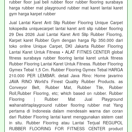
rubber floor jual beli rubber floor rubber flooring surabaya
harga rubber mat playground rubber mat karet lantai karet
gym harga karpet rubber
Jual Lantai Karet Anti Slip Rubber Flooring Unique Carpet
tokopedia uniquecarpet lantai karet anti slip rubber flooring
29 Des 2026 Jual Lantai Karet Anti Slip Rubber Flooring,
Karpet karet Rubber Gym dengan harga Rp 350.000 dari
toko online Unique Carpet, DKI Jakarta Rubber Flooring
Lantai Karet Untuk Fitness • ALAT FITNES CENTER global
fitness surabaya rubber flooring lantai karet untuk fitness
Rubber Flooring Lantai Karet Untuk Fitness. Rubber Flooring
Gymex Tebal 1,5 Cm. Rubber Flooring Gymex Tebal HARGA
210.000 PER LEMBAR. detail Java Rino: Home javarino
JAVA RINO World's Finest Quality Rubber Products. as
Conveyor Belt, Rubber Mat, Rubber Tile, Rubber
Roll,Rubber Flooring, etc; which based on rubber. Rubber
Flooring | Rubber Mat Jual Playground
wahanatirtaplayground rubber flooring rubber mat Yang
pertama di Indonesia dalam mendesain warna dan coran
dari Rubber Flooring lantai karet menggunakan sistem cast
in situ. Rubber Flooring atau Lantai Terjual REGUPOL
RUBBER FLOORING FOR FITNESS CENTER product