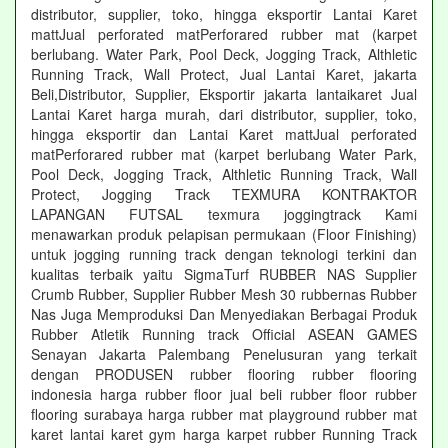
distributor, supplier, toko, hingga eksportir Lantai Karet
mattJual perforated matPerforared rubber mat (karpet
berlubang. Water Park, Pool Deck, Jogging Track, Althletic
Running Track, Wall Protect, Jual Lantai Karet, jakarta
Beli,Distributor, Supplier, Eksportir jakarta lantaikaret Jual
Lantai Karet harga murah, dari distributor, supplier, toko,
hingga eksportir dan Lantai Karet mattJual perforated
matPerforared rubber mat (karpet berlubang Water Park,
Pool Deck, Jogging Track, Althletic Running Track, Wall
Protect, Jogging Track TEXMURA KONTRAKTOR
LAPANGAN FUTSAL texmura joggingtrack Kami
menawarkan produk pelapisan permukaan (Floor Finishing)
untuk jogging running track dengan teknologi terkini dan
kualitas terbaik yaitu SigmaTurf RUBBER NAS Supplier
Crumb Rubber, Supplier Rubber Mesh 30 rubbernas Rubber
Nas Juga Memproduksi Dan Menyediakan Berbagai Produk
Rubber Atletik Running track Official ASEAN GAMES
Senayan Jakarta Palembang Penelusuran yang terkait
dengan PRODUSEN rubber flooring rubber flooring
indonesia harga rubber floor jual beli rubber floor rubber
flooring surabaya harga rubber mat playground rubber mat
karet lantai karet gym harga karpet rubber Running Track