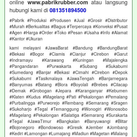
online
atau langsung
www.pabrikrubber.com
hubungi kami di
081351894500
#Pabrik #Produksi #Produsen #Jual #Grosir #Distributor
#Murah #Berkualitas #Bagus #Terpercaya #Konveksi #Pusat
#Agen #Harga #Order #Toko #Pesan #Usaha #Info #Alamat
#Kantor #Ukuran
kami melayani #JawaBarat #Bandung #BandungBarat
#Bekasi #Bogor #Ciamis #Cianjur #Cirebon #Garut
#Indramayu #Karawang #Kuningan #Majalengka
#Pangandaran #Purwakarta #Subang #Sukabumi
#Sumedang #Banjar #Bekasi #Cimahi #Cirebon #Depok
#Sukabumi #Tasikmalaya #JawaTengah #Banjarnegara
#Banyumas #Batang #Blora #Boyolali #Brebes #Cilacap
#Demak #Grobogan #Jepara #Karanganyar #Kebumen
#Klaten #Kudus #Magelang #Pati #Pekalongan #Pemalang
#Purbalingga #Purworejo #Rembang #Semarang #Sragen
#Sukoharjo #Tegal #Temanggung #Wonogiri #Wonosobo
#Magelang #Pekalongan #Salatiga #Semarang #Surakarta
#Tegal #JawaTimur #Bangkalan #Banyuwangi #Blitar
#Bojonegoro #Bondowoso #Gresik #Jember #Jombang
#Kediri #Lamongan #Lumajang #Madiun #Magetan #Malang