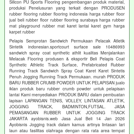
Silicon PU Sports Flooring pengembangan produk material,
produksi Penelusuran yang terkait dengan PRODUSEN
rubber flooring rubber flooring indonesia harga rubber floor
jual beli rubber floor rubber flooring surabaya harga rubber
mat playground rubber mat karet lantai karet gym harga
karpet rubber
Pelapis Semprotan Sandwich Permukaan Pelacak Atletik
Sintetik indonesian.sportcourt surface sale 10486993
sandwich spray coat synthetic athlit kualitas Menjalankan
Melacak Flooring produsen & eksportir Beli Pelapis Coat
Synthetic Athletic Track Surface, Prefabricated Rubber
Running Track Sandwich Spray Coat Karet Karet Sintetis
Penuh Jogging Running Track Permukaan. murah PRODUK
BARU RUBBER CRUMB POWDER UNTUK PELAPISAN jualo
iklan produk baru rubber crumb powder untuk pelapisan
lantai Kami menyediakan PRODUK BARU dalam pembuatan
lapisan LAPANGAN TENIS, VOLLEY, LINTASAN ATLETIK,
JOGGING TRACK, BADMINTON,FUTSAL. JASA
PEMASANGAN RUBBER UNTUK JOGGING TRACK
JAKARTA ayobisnis.web Jasa Jual Beli 14 Jan 2026
Ayobisnis Jogging track dalam kamus artinya lintasan lari
laun atau fasilitas olahraga dengan rata rata area tempat