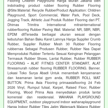
Flooring Children Playground Harga Murah Jakarta oleh
indotrading product rubber flooring Rubber Flooring
@Site:Material: Recycle RubberProduct Application: Children
Playground, Sport Commercial, Water Park, Pool Deck,
Jogging Track, Athletic Jual Produk Rubber Flooring dari PT.
Dhimas Trimitra International mitrainternational
rubberflooring Rubber Paving Wall. Material: NR, SBR, NBR,
EPDM dllTersedia berbagai ukuran sesuai dengan
kebutuhan Bahan Baku Karet Lainnya Harga Supplier Crumb
Rubber, Supplier Rubber Mesh 30 Rubber Flooring
rubbernas Sebagai Produsen Rubber, Rubber Nas Dapat
Memproduksi Rubber Tertentu Sesuai Keinginan Pelanggan
Termasuk Rubber Shoes, Lantai Rubber, Rubber RUBBER
FLOORING • ALAT FITNES CENTER STANDART, ALAT
fitnessmurah rubber flooring RUBBER FLOORING. Banner.
Lokasi Toko Surya Abadi Untuk menambah kenyamanan
dan keamanan lantai gym anda, RUBBER ROLL MAT
BUTTON. Prima Asia Flooring primaasiaflooring 24 Feb
2026 Vinyl, Rumput futsal, Karpet, Raised Floor, Rubber
Flooring, Wood Prima Asia menyediakan produk lantai
komersial dan residensial. WAHANA PLAYGROUND
EQUIPMENT, outdoor playground indoor wahanaplayground
Harga Indoor Rubber Tiles Jatim Waterpark Malang Rubber