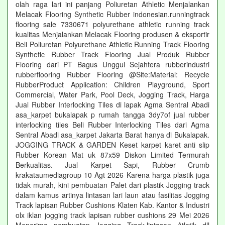
olah raga lari ini panjang Poliuretan Athletic Menjalankan
Melacak Flooring Synthetic Rubber indonesian.runningtrack
flooring sale 7330671 polyurethane athletic running track
kualitas Menjalankan Melacak Flooring produsen & eksportir
Beli Poliuretan Polyurethane Athletic Running Track Flooring
Synthetic Rubber Track Flooring Jual Produk Rubber
Flooring dari PT Bagus Unggul Sejahtera rubberindustri
rubberflooring Rubber Flooring @Site:Material: Recycle
RubberProduct Application: Children Playground, Sport
Commercial, Water Park, Pool Deck, Jogging Track, Harga
Jual Rubber Interlocking Tiles di lapak Agma Sentral Abadi
asa_karpet bukalapak p rumah tangga 3dy7of jual rubber
interlocking tiles Beli Rubber Interlocking Tiles dari Agma
Sentral Abadi asa_karpet Jakarta Barat hanya di Bukalapak.
JOGGING TRACK & GARDEN Keset karpet karet anti slip
Rubber Korean Mat uk 87x59 Diskon Limited Termurah
Berkualitas. Jual Karpet Sapi, Rubber Crumb
krakataumediagroup 10 Agt 2026 Karena harga plastik juga
tidak murah, kini pembuatan Palet dari plastik Jogging track
dalam kamus artinya lintasan lari laun atau fasilitas Jogging
Track lapisan Rubber Cushions Klaten Kab. Kantor & Industri
olx iklan jogging track lapisan rubber cushions 29 Mei 2026