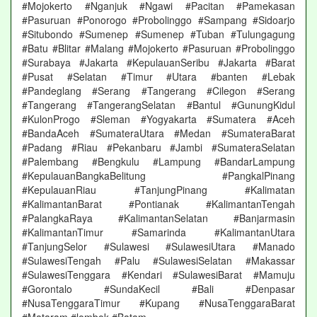
#Mojokerto #Nganjuk #Ngawi #Pacitan #Pamekasan
#Pasuruan #Ponorogo #Probolinggo #Sampang #Sidoarjo
#Situbondo #Sumenep #Sumenep #Tuban #Tulungagung
#Batu #Blitar #Malang #Mojokerto #Pasuruan #Probolinggo
#Surabaya #Jakarta #KepulauanSeribu #Jakarta #Barat
#Pusat #Selatan #Timur #Utara #banten #Lebak
#Pandeglang #Serang #Tangerang #Cilegon #Serang
#Tangerang #TangerangSelatan #Bantul #GunungKidul
#KulonProgo #Sleman #Yogyakarta #Sumatera #Aceh
#BandaAceh #SumateraUtara #Medan #SumateraBarat
#Padang #Riau #Pekanbaru #Jambi #SumateraSelatan
#Palembang #Bengkulu #Lampung #BandarLampung
#KepulauanBangkaBelitung #PangkalPinang
#KepulauanRiau #TanjungPinang #Kalimatan
#KalimantanBarat #Pontianak #KalimantanTengah
#PalangkaRaya #KalimantanSelatan #Banjarmasin
#KalimantanTimur #Samarinda #KalimantanUtara
#TanjungSelor #Sulawesi #SulawesiUtara #Manado
#SulawesiTengah #Palu #SulawesiSelatan #Makassar
#SulawesiTenggara #Kendari #SulawesiBarat #Mamuju
#Gorontalo #SundaKecil #Bali #Denpasar
#NusaTenggaraTimur #Kupang #NusaTenggaraBarat