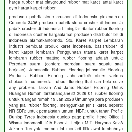
harga rubber mat playground rubber mat karet lantai karet
gym harga karpet rubber
produsen pabrik stone crusher di indonesia plexmath.eu
Concrete 3406 produsen pabrik stone crusher di indonesia
pabrik crusher di indonesia LimingDistributor rubber flooring
di indonesia crusher hargaalamat produsen distributor bir di
indonesia alamatkantorindo. Sto. Karet Karpet Lembaran
Industri pembuat produk karet Indonesia. basisrubber id
karet karpet lembaran Penggunaan utama karet karpet
lembaran rubber matting rubber flooring adalah untuk:
Peredam suara: (contoh: meredam suara sepatu saat
berjalan). Johnsonite Rubber Flooring johnsonite Flooring
Products Rubber Flooring Johnsonite® offers various
choices in commercial rubber flooring that can help solve
any problem. Tarzan And Jane: Rubber Flooring Untuk
Ruangan Rumah tarzanandjane82 2026 01 rubber flooring
untuk ruangan rumah 19 Jan 2026 Umumnya para produsen
yang jual rubber flooring, menggunkan jenis karet, seperti:
NR SBR: untuk pemakaian umum. NBR: untuk tahan Profile
Dunlop Tyres Indonesia dunlop page profile Head Office |
Wisma Indomobil 12th Floor Jl. Letjen M.T. Haryono Kav.8
Jakarta Ternyata momen ini menjadi titik awal tumbuhnya