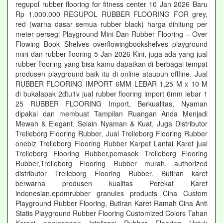
regupol rubber flooring for fitness center 10 Jan 2026 Baru
Rp 1.000.000 REGUPOL RUBBER FLOORING FOR grey,
red (warna dasar semua rubber black) harga dihitung per
meter persegi Playground Mini Dan Rubber Flooring – Over
Flowing Book Shelves overflowingbookshelves playground
mini dan rubber flooring 5 Jan 2026 Kini, juga ada yang jual
rubber flooring yang bisa kamu dapatkan di berbagai tempat
produsen playground baik itu di online ataupun offline. Jual
RUBBER FLOORING IMPORT 6MM LEBAR 1,25 M x 10 M
di bukalapak 2dtu1v jual rubber flooring import 6mm lebar 1
25 RUBBER FLOORING Import, Berkualitas, Nyaman
dipakai dan membuat Tampilan Ruangan Anda Menjadi
Mewah & Elegant. Selain Nyaman & Kuat, Juga Distributor
Trelleborg Flooring Rubber, Jual Trelleborg Flooring Rubber
onebiz Trelleborg Flooring Rubber Karpet Lantai Karet jual
Trelleborg Flooring Rubber,pemasok Trelleborg Flooring
Rubber,Trelleborg Flooring Rubber murah, authorized
distributor Trelleborg Flooring Rubber. Butiran karet
berwarna produsen kualitas Perekat Karet
indonesian.epdmrubber granules products Cina Custom
Playground Rubber Flooring, Butiran Karet Ramah Cina Anti
Statis Playground Rubber Flooring Customized Colors Tahan