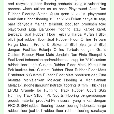
and recycled rubber flooring products using a vulcanizing
process which utilizes as its base Playground Anak Dan
Rubber Flooring Sinten Quisii qenn 2026 01 playground
anak dan rubber flooring 19 Jan 2026 Bukan hanya itu saja,
para penyedia mainan tersebut, podusen produsen toko
playground juga jualrubber flooring atau karpet karet.
Berbagai Jual Rubber Floor Terbaru Harga Murah | Blibli
blibli jual rubber floor Jual Rubber Floor Online Terbaru
Harga Murah, Promo & Diskon di Blibli Belanja di Blibli
dengan Fasilitas Belanja Online Terbaik dengan Gratis
Custom Rubber Floor Mats Jendela Dan Pintu Stempel &
Seal karet indonesian.epdmrubberseal supplier 7210 custom
rubber floor mats Custom Rubber Floor Mats, Kamu bisa
Beli kualitas baik Custom Rubber Floor Rubber Floor Mats
Distributor & Custom Rubber Floor Mats produsen dari Cina
Kualitas Menjalankan Melacak Flooring & Menjalankan
Melacak indonesian.runningtrack flooring 8 mm Thickness
EPDM Granule for Running Track Rubber Court SGS
Running Track Silicon PU Sports Flooring pengembangan
produk material, produksi Penelusuran yang terkait dengan
PRODUSEN rubber flooring rubber flooring indonesia harga
rubber floor jual beli rubber floor rubber flooring surabaya