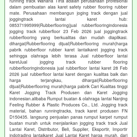
running track Wahana Tirta adalah perusahaan profesional
dalam pembuatan alas karet safety rubber flooring rubber
mate. Perusahaan membangun joging track dengan jual
joggingtrack lantai karet hub:
085371995999|Rubberflooring|jual rubberflooringindonesia
jogging track rubberfloor 23 Feb 2026 jual joggingtrack
rubberflooring yang berkualitas dan mudah diaplikasi.
dihargai|Rubberflooring dijual|Rubberflooring murah|harga
pabrik rubberfloor rubber karet lantaikaret jogging track
sehingga olahraga lebih terasa Jual rubberfloor lantai
karetJual jogging track rubber flooring
rubberflooringindonesia jual rubberfloor lantai karet 28 Feb
2026 jual rubberfloor lantai karet dengan kualitas baik dan
harga terjangkau, dihargai|Rubberflooring
dijual|Rubberflooring murah|harga pabrik Cari Kualitas tinggi
Karet Jogging Track Produsen dan Karet Jogging
indonesian.alibaba Rumput buatan & olahraga lantai Nanjing
Feeling Rubber & Plastic Produces Co., Ltd. Jogging track
material, bahan runningtracks, track karet produsen FN
D150435. langsung penjualan panas rumput karpet rumput
buatan murah untuk menjalankan jogging track track Jual
Lantai Karet, Distributor, Beli, Supplier, Eksportir, Importir
indotrading lantaikaret Jual Lantai Karet harga murah, dari