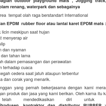
agian outdoor playground mats , Jogging track
kolam renang, waterpark dan sebagainya
rea tempat olah raga berstandart International
an EPDM rubber floor atau lantai karet EPDM mats 
 licin meskipun saat hujan
t menyerap air
slip
 dan nyaman
 dan tahan lama
h dalam pemasangan dan perawatan
n terhadap cuaca
egah cedera saat jatuh ataupun terbentur
a dan corak yang menarik.
anggan yang pernah bekerjasama dengan kami mera
an produk dan jasa yang kami berikan. Oleh karna itu 
telah mendedikasikan diri untuk me
y
Produsen, kontraktor dan distributor RUBBER