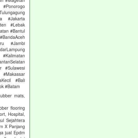
un #Magetan
 #Ponorogo
Tulungagung
a #Jakarta
nten #Lebak
atan #Bantul
#BandaAceh
aru #Jambi
arLampung
 #Kalimatan
ntanSelatan
r #Sulawesi
 #Makassar
Kecil #Bali
ok #Batam
Rubber mats,
ber flooring
rt, Hospital,
ul Sejahtera
mm X Panjang
ga jual Epdm