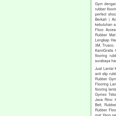
Gym dengan 
rubber floor
perfect shoc
Berkah | Ac
kebutuhan sa
Floor. Acce
Rubber Mat 
Lengkap Har
3M, Trusco,
KamiGratis 
flooring rub
surabaya har
Jual Lantai 
anti slip ru
Rubber Gym 
Flooring La
flooring lan
Gymex Teba
Java Rino: 
Belt, Rubbe
Rubber Floo
mat Yang pe