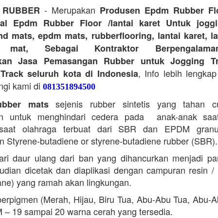
- Merupakan
 RUBBER
Produsen Epdm Rubber Flo
ual Epdm Rubber Floor /lantai karet Untuk joggi
d mats, epdm mats, rubberflooring, lantai karet, l
r mat, Sebagai Kontraktor Berpengalam
kan Jasa Pemasangan Rubber untuk Jogging Tr
, Info lebih lengkap
Track seluruh kota di Indonesia
ngi kami di
081351894500
sejenis rubber sintetis yang tahan 
bber mats
n untuk menghindari cedera pada anak-anak saa
saat olahraga terbuat dari SBR dan EPDM granu
 Styrene-butadiene or styrene-butadiene rubber (SBR).
ari daur ulang dari ban yang dihancurkan menjadi part
dian dicetak dan diaplikasi dengan campuran resin 
ane) yang ramah akan lingkungan.
erpigmen (Merah, Hijau, Biru Tua, Abu-Abu Tua, Abu-
M – 19 sampai 20 warna cerah yang tersedia.