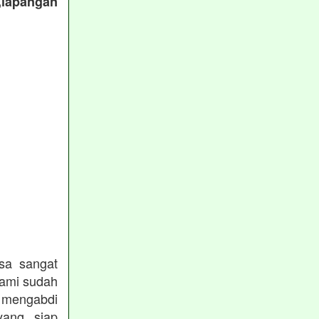
,lapangan
:
sa sangat
kami sudah
ngabdi
ang siap