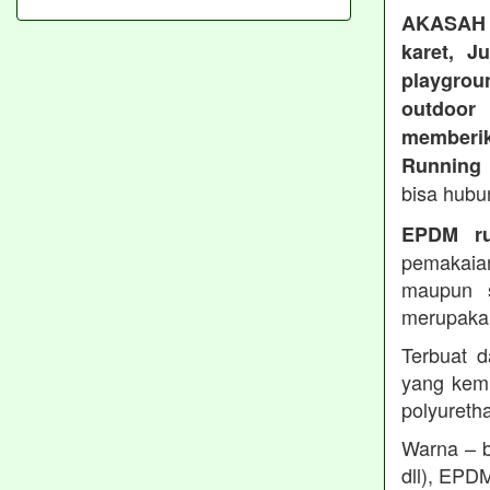
AKASAH
karet, J
playgroun
outdoo
memberi
Running 
bisa hubu
EPDM ru
pemakaia
maupun 
merupakan
Terbuat d
yang kemu
polyureth
Warna – b
dll), EPD