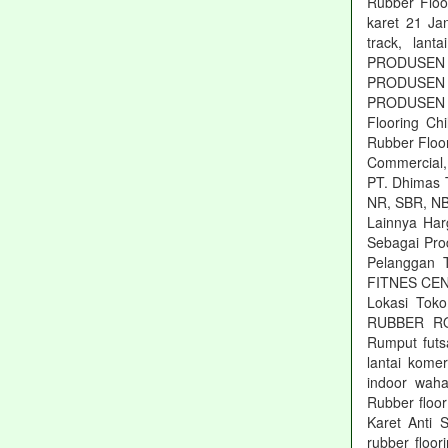
Rubber Floor
karet 21 Jan
track, lant
PRODUSEN ru
PRODUSEN ru
PRODUSEN r
Flooring Ch
Rubber Floor
Commercial, 
PT. Dhimas T
NR, SBR, NB
Lainnya Har
Sebagai Pro
Pelanggan 
FITNES CEN
Lokasi Tok
RUBBER ROL
Rumput futs
lantai kom
indoor waha
Rubber floo
Karet Anti S
rubber floor