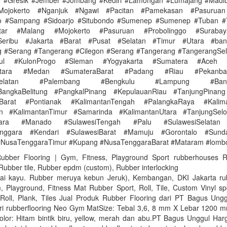
 #Gresik #Jember #Jombang #Kediri #Lamongan #Lumajang #Madi
Mojokerto #Nganjuk #Ngawi #Pacitan #Pamekasan #Pasuruan
go #Sampang #Sidoarjo #Situbondo #Sumenep #Sumenep #Tuban #
itar #Malang #Mojokerto #Pasuruan #Probolinggo #Surabay
Seribu #Jakarta #Barat #Pusat #Selatan #Timur #Utara #ba
 #Serang #Tangerang #Cilegon #Serang #Tangerang #TangerangSel
dul #KulonProgo #Sleman #Yogyakarta #Sumatera #Aceh 
Utara #Medan #SumateraBarat #Padang #Riau #Pekanb
aSelatan #Palembang #Bengkulu #Lampung #Band
BangkaBelitung #PangkalPinang #KepulauanRiau #TanjungPinang
nBarat #Pontianak #KalimantanTengah #PalangkaRaya #Kalima
in #KalimantanTimur #Samarinda #KalimantanUtara #TanjungSelo
Utara #Manado #SulawesiTengah #Palu #SulawesiSelatan
enggara #Kendari #SulawesiBarat #Mamuju #Gorontalo #Sunda
#NusaTenggaraTimur #Kupang #NusaTenggaraBarat #Mataram #lomb
 Rubber Flooring | Gym, Fitness, Playground Sport rubberhouses 
 Rubber tile, Rubber epdm (custom), Rubber interlocking
tai kayu. Rubber meruya kebun Jeruk), Kembangan, DKI Jakarta rub
Playground, Fitness Mat Rubber Sport, Roll, Tile, Custom Vinyl spo
Roll, Plank, Tiles Jual Produk Rubber Flooring dari PT Bagus Ungg
tri rubberflooring Neo Gym MatSize: Tebal 3,6, 8 mm X Lebar 1200 
or: Hitam bintik biru, yellow, merah dan abu.PT Bagus Unggul Har