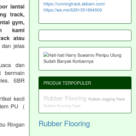
https://runningtrack.akbam.com/
or lantai
https://wa.me/6281351894500
ng track,
antai gym,
an kami
ack atau
 dan jelas
cuaca dan
t bermain
les. SBR
PRODUK TERPOPULER
Rubber Flooring
ikel kecil
Rubber Jogging Track
/ lem PU (
Rubber Running Track
Rubber Flooring
Abu Ringan