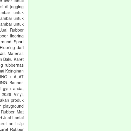
 floor lantai
si di jogging
Gambar untuk
gambar untuk
gambar untuk
Jual Rubber
ber flooring
ground, Sport
Flooring dari
ll. Material:
n Baku Karet
ng rubbernas
ai Keinginan
RING • ALAT
NG. Banner.
i gym anda,
2026 Vinyl,
iakan produk
 playground
g Rubber Mat
 Jual Lantai
ret anti slip
 karet Rubber