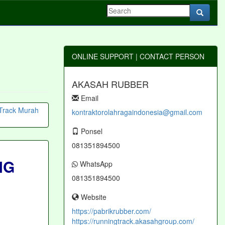
ONLINE SUPPORT | CONTACT PERSON
AKASAH RUBBER
Email
kontraktorolahragaindonesia@gmail.com
Ponsel
081351894500
NG
WhatsApp
081351894500
Website
https://pabrikrubber.com/
https://runningtrack.akasahgroup.com/