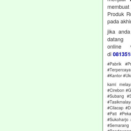
membuat 
Produk Ru
pada akhi
jika and
datan
online
di
081351
#Pabrik #P
#Terpercay
#Kantor #Uk
kami melay
#Cirebon #G
#Subang #S
#Tasikmala
#Cilacap #
#Pati #Pek
#Sukoharjo
#Semarang 