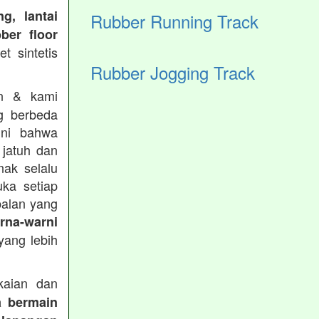
g, lantai
Rubber Running Track
ber floor
t sintetis
Rubber Jogging Track
in & kami
g berbeda
ini bahwa
 jatuh dan
nak selalu
ka setiap
balan yang
rna-warni
ang lebih
aian dan
a bermain