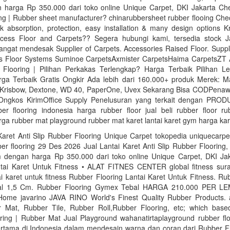
harga Rp 350.000 dari toko online Unique Carpet, DKI Jakarta Ch
ing | Rubber sheet manufacturer? chinarubbersheet rubber flooing Ch
k absorption, protection, easy installation & many design options 
cess Floor and Carpets?? Segera hubungi kami, tersedia stock J
ngat mendesak Supplier of Carpets. Accessories Raised Floor. Suppl
ss Floor Systems Suminoe CarpetsAxmister CarpetsHaima CarpetsZT 
Flooring | Pilihan Perkakas Terlengkap? Harga Terbaik Pilihan L
ga Terbaik Gratis Ongkir Ada lebih dari 160.000+ produk Merek: Ma
 Krisbow, Dextone, WD 40, PaperOne, Uvex Sekarang Bisa CODPenaw
Ongkos KirimOffice Supply Penelusuran yang terkait dengan PRO
ber flooring indonesia harga rubber floor jual beli rubber floor ru
ga rubber mat playground rubber mat karet lantai karet gym harga kar
Karet Anti Slip Rubber Flooring Unique Carpet tokopedia uniquecarpet
bber flooring 29 Des 2026 Jual Lantai Karet Anti Slip Rubber Flooring,
dengan harga Rp 350.000 dari toko online Unique Carpet, DKI Ja
ntai Karet Untuk Fitness • ALAT FITNES CENTER global fitness sur
tai karet untuk fitness Rubber Flooring Lantai Karet Untuk Fitness. Ru
l 1,5 Cm. Rubber Flooring Gymex Tebal HARGA 210.000 PER LEM
Home javarino JAVA RINO World's Finest Quality Rubber Products.
r Mat, Rubber Tile, Rubber Roll,Rubber Flooring, etc; which base
ring | Rubber Mat Jual Playground wahanatirtaplayground rubber flo
rtama di Indonesia dalam mendesain warna dan coran dari Rubber Flo