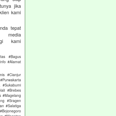
unya jika
klien kami
nda tepat
 media
gi kami
itas #Bagus
nfo #Alamat
is #Cianjur
 #Purwakarta
k #Sukabumi
ali #Brebes
s #Magelang
ang #Sragen
n #Salatiga
#Bojonegoro