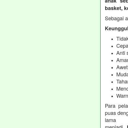
anak seb
basket, 
Sebagai a
Keunggul
Tidak
Cepa
Anti 
Aman
Awet
Muda
Taha
Menc
Warn
Para pel
puas deng
lama 
menjadi