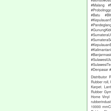
#Bondowoso
#Malang #
#Proboling
#Batu #Bl
#Kepulauan
#Pandeglang
#GunungKi
#Sumatera
#Sumater
#Kepulauan
#Kalimanta
#Banjarmas
#Sulawesi
#SulawesiT
#Denpasar 
Distributor
Rubber roll,
Karpet. Lan
Rubber Gym, 
Home Vinyl 
rubberindus
10000 mmCol