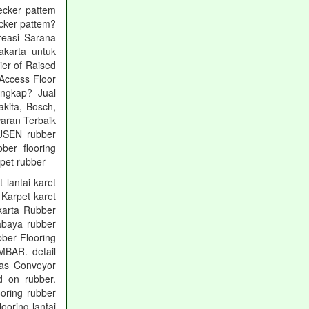
ecker pattem
ecker pattem?
Kreasi Sarana
akarta untuk
ier of Raised
Access Floor
engkap? Jual
kita, Bosch,
aran Terbaik
DUSEN rubber
bber flooring
pet rubber
 lantai karet
 Karpet karet
karta Rubber
abaya rubber
bber Flooring
BAR. detail
 as Conveyor
d on rubber.
oring rubber
oring lantai