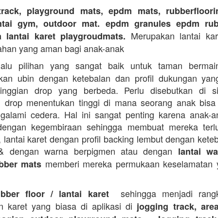
track, playground mats, epdm mats, rubberfloorin
antai gym, outdoor mat. epdm granules epdm rub
Merupakan lantai kare
a lantai karet playgroudmats.
ahan yang aman bagi anak-anak
alu pilihan yang sangat baik untuk taman berma
kan ubin dengan ketebalan dan profil dukungan yan
tinggian drop yang berbeda. Perlu disebutkan di s
n drop menentukan tinggi di mana seorang anak bisa
galami cedera. Hal ini sangat penting karena anak-a
dengan kegembiraan sehingga membuat mereka terlu
i, lantai karet dengan profil backing lembut dengan kete
 & dengan warna berpigmen atau dengan
lantai wa
memberi mereka permukaan keselamatan y
bber mats
sehingga menjadi rangk
ubber floor / lantai karet
n karet yang biasa di aplikasi di
jogging track, are