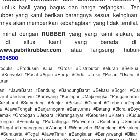
untuk hasil yang bagus dan harga terjangkau. Tent
bber yang kami berikan barangnya sesuai keinginan 
rmya akan memberikan kebahagiaan yang tidak ternilai.
a minat dengan
yang yang kami ajukan, a
RUBBER
g di situs kami yang berada di
atau langsung hubun
www.pabrikrubber.com
894500
roduksi #Produsen #Jual #Grosir #Distributor #Murah #Berkual
a #Konveksi #Pusat #Agen #Harga #Order #Toko #Pesan #Usaha #I
uran
ani #JawaBarat #Bandung #BandungBarat #Bekasi #Bogor #Ciam
arut #Indramayu #Karawang #Kuningan #Majalengka #Pangandaran
ukabumi #Sumedang #Banjar #Bekasi #Cimahi #Cirebon #Depo
ya #JawaTengah #Banjarnegara #Banyumas #Batang #Blora #Boyol
Demak #Grobogan #Jepara #Karanganyar #Kebumen #Klaten #Kudu
alongan #Pemalang #Purbalingga #Purworejo #Rembang #Semar
 #Tegal #Temanggung #Wonogiri #Wonosobo #Magelang #Pekalonga
#Surakarta #Tegal #JawaTimur #Bangkalan #Banyuwangi #Blitar 