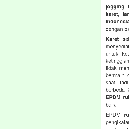
jogging 
karet, l
indonesi
dengan b
sel
Karet
menyedia
untuk ke
ketinggia
tidak men
bermain 
saat. Jad
berbeda
EPDM ru
baik.
EPDM
r
pengikata