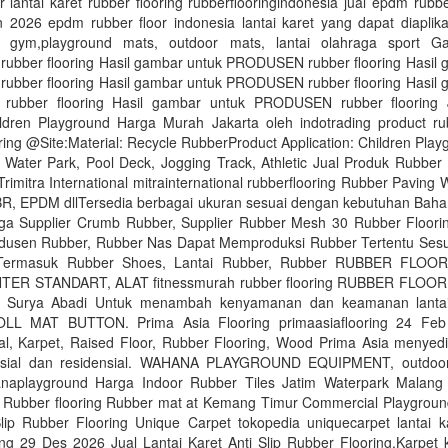
 lantai karet rubber flooring rubberflooringindonesia jual epdm rubber
 2026 epdm rubber floor indonesia lantai karet yang dapat diaplika
ai gym,playground mats, outdoor mats, lantai olahraga sport 
bber flooring Hasil gambar untuk PRODUSEN rubber flooring Hasil 
bber flooring Hasil gambar untuk PRODUSEN rubber flooring Hasil 
ubber flooring Hasil gambar untuk PRODUSEN rubber flooring 
ildren Playground Harga Murah Jakarta oleh indotrading product rub
ing @Site:Material: Recycle RubberProduct Application: Children Play
Water Park, Pool Deck, Jogging Track, Athletic Jual Produk Rubber 
rimitra International mitrainternational rubberflooring Rubber Paving Wa
R, EPDM dllTersedia berbagai ukuran sesuai dengan kebutuhan Baha
ga Supplier Crumb Rubber, Supplier Rubber Mesh 30 Rubber Floori
dusen Rubber, Rubber Nas Dapat Memproduksi Rubber Tertentu Sesu
Termasuk Rubber Shoes, Lantai Rubber, Rubber RUBBER FLOO
TER STANDART, ALAT fitnessmurah rubber flooring RUBBER FLOORI
o Surya Abadi Untuk menambah kenyamanan dan keamanan lanta
L MAT BUTTON. Prima Asia Flooring primaasiaflooring 24 Feb 
al, Karpet, Raised Floor, Rubber Flooring, Wood Prima Asia menyed
ersial dan residensial. WAHANA PLAYGROUND EQUIPMENT, outdoor
naplayground Harga Indoor Rubber Tiles Jatim Waterpark Malan
r Rubber flooring Rubber mat at Kemang Timur Commercial Playground
lip Rubber Flooring Unique Carpet tokopedia uniquecarpet lantai ka
ing 29 Des 2026 Jual Lantai Karet Anti Slip Rubber Flooring,Karpet