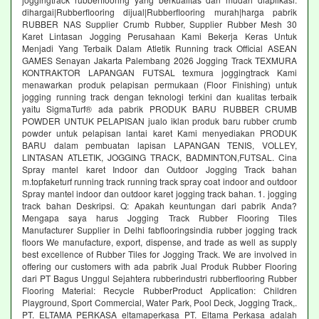
dihargai|Rubberflooring dijual|Rubberflooring murah|harga pabrik
RUBBER NAS Supplier Crumb Rubber, Supplier Rubber Mesh 30
Karet Lintasan Jogging Perusahaan Kami Bekerja Keras Untuk
Menjadi Yang Terbaik Dalam Atletik Running track Official ASEAN
GAMES Senayan Jakarta Palembang 2026 Jogging Track TEXMURA
KONTRAKTOR LAPANGAN FUTSAL texmura joggingtrack Kami
menawarkan produk pelapisan permukaan (Floor Finishing) untuk
jogging running track dengan teknologi terkini dan kualitas terbaik
yaitu SigmaTurf® ada pabrik PRODUK BARU RUBBER CRUMB
POWDER UNTUK PELAPISAN jualo iklan produk baru rubber crumb
powder untuk pelapisan lantai karet Kami menyediakan PRODUK
BARU dalam pembuatan lapisan LAPANGAN TENIS, VOLLEY,
LINTASAN ATLETIK, JOGGING TRACK, BADMINTON,FUTSAL. Cina
Spray mantel karet Indoor dan Outdoor Jogging Track bahan
m.topfaketurf running track running track spray coat indoor and outdoor
Spray mantel indoor dan outdoor karet jogging track bahan. 1. jogging
track bahan Deskripsi. Q: Apakah keuntungan dari pabrik Anda?
Mengapa saya harus Jogging Track Rubber Flooring Tiles
Manufacturer Supplier in Delhi fabflooringsindia rubber jogging track
floors We manufacture, export, dispense, and trade as well as supply
best excellence of Rubber Tiles for Jogging Track. We are involved in
offering our customers with ada pabrik Jual Produk Rubber Flooring
dari PT Bagus Unggul Sejahtera rubberindustri rubberflooring Rubber
Flooring Material: Recycle RubberProduct Application: Children
Playground, Sport Commercial, Water Park, Pool Deck, Jogging Track,.
PT. ELTAMA PERKASA eltamaperkasa PT. Eltama Perkasa adalah