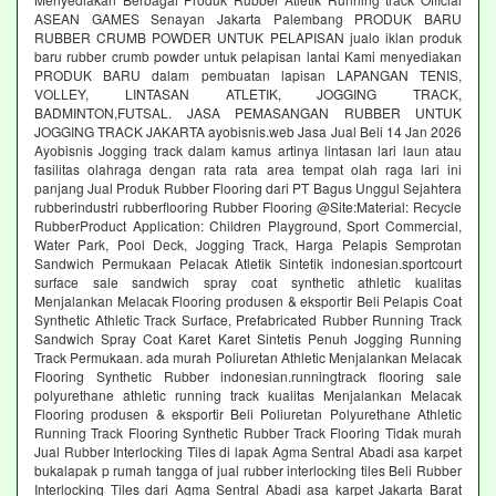
ASEAN GAMES Senayan Jakarta Palembang PRODUK BARU
RUBBER CRUMB POWDER UNTUK PELAPISAN jualo iklan produk
baru rubber crumb powder untuk pelapisan lantai Kami menyediakan
PRODUK BARU dalam pembuatan lapisan LAPANGAN TENIS,
VOLLEY, LINTASAN ATLETIK, JOGGING TRACK,
BADMINTON,FUTSAL. JASA PEMASANGAN RUBBER UNTUK
JOGGING TRACK JAKARTA ayobisnis.web Jasa Jual Beli 14 Jan 2026
Ayobisnis Jogging track dalam kamus artinya lintasan lari laun atau
fasilitas olahraga dengan rata rata area tempat olah raga lari ini
panjang Jual Produk Rubber Flooring dari PT Bagus Unggul Sejahtera
rubberindustri rubberflooring Rubber Flooring @Site:Material: Recycle
RubberProduct Application: Children Playground, Sport Commercial,
Water Park, Pool Deck, Jogging Track, Harga Pelapis Semprotan
Sandwich Permukaan Pelacak Atletik Sintetik indonesian.sportcourt
surface sale sandwich spray coat synthetic athletic kualitas
Menjalankan Melacak Flooring produsen & eksportir Beli Pelapis Coat
Synthetic Athletic Track Surface, Prefabricated Rubber Running Track
Sandwich Spray Coat Karet Karet Sintetis Penuh Jogging Running
Track Permukaan. ada murah Poliuretan Athletic Menjalankan Melacak
Flooring Synthetic Rubber indonesian.runningtrack flooring sale
polyurethane athletic running track kualitas Menjalankan Melacak
Flooring produsen & eksportir Beli Poliuretan Polyurethane Athletic
Running Track Flooring Synthetic Rubber Track Flooring Tidak murah
Jual Rubber Interlocking Tiles di lapak Agma Sentral Abadi asa karpet
bukalapak p rumah tangga of jual rubber interlocking tiles Beli Rubber
Interlocking Tiles dari Agma Sentral Abadi asa karpet Jakarta Barat