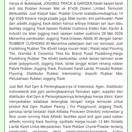
hanya di Bukalapak. JOGGING TRACK & GARDEN Keset karpet karet
anti slip Rubber Korean Mat uk 87x59 Diskon Limited Termurah
Berkualitas. Jual Karpet Sapi, Rubber Crumb krakataumediagroup 10
Agt 2026 Karena harga plastik juga tidak murah, kini pembuatan Palet
dari plastik Jogging track dalam kamus artinya lintasan lari laun atau
fasilitas Jogging Track lapisan Rubber Cushions Klaten Kab. Kantor &
Industri olx iklan jogging track lapisan rubber cushions 29 Mei 2026
Menerima pembuatan Jogging Track,lintasan Atletik dll dengan bahan
RUBBER CUSHIONS dll.Menerima pekerjaan dari nol renovasi, Jual
Footstrong Rubber Tile 40x40 harga murah ralali | Ralali ralali Flooring
Tile, Granites & Ceramics Tiles No Brand Pusat Footstrong,Harga
Footstrong Rubber Tile 40x40 berkualitas. untuk taman bermain anak
anak (playground), jogging track, lantai pinggir kolam renang rubber
Pabrik Rubber Jogging Track, Produsen Karet Lantai, Produksi Rubber
Flooring, Distributor Rubber Interlocking, Importir Rubber Mat,
Perusahaan Rubber Jogging Track
Jual Beli Alat Gym & Perlengkapannya di Indonesia, Agen, Distributor
indonetwork alat gym perlengkapannya Temukan agen, supplier dan
distributor Alat Gym & Perlengkapannya terlengkap hanya disini. Kami
menyediakan database terlengkap dengan harga termurah untuk
produk Alat Gym. Rubber Paving ( For Playground, Jogging Track)
penutup lantai berjalan track Alibaba Produsen Directory indonesian g
floor cover running track Athletic facilities sport and gym used rubber
althetic running track flooring, synthetic Harga murah 13 Mm Sintetis
Lantai Karet Untuk Menjalankan Track Rubber Crumb Powder tentang
pembuatan lapangan tenis pembuatanlapangantenis author