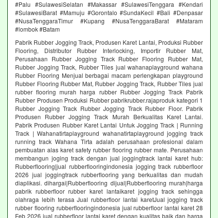
#Palu #SulawesiSelatan #Makassar #SulawesiTenggara #Kendari
#SulawesiBarat #Mamuju #Gorontalo #SundaKecil #Bali #Denpasar
#NusaTenggaraTimur #Kupang #NusaTenggaraBarat #Mataram
#lombok #Batam
Pabrik Rubber Jogging Track, Produsen Karet Lantai, Produksi Rubber
Flooring, Distributor Rubber Interlocking, Importir Rubber Mat,
Perusahaan Rubber Jogging Track Rubber Flooring Rubber Mat,
Rubber Jogging Track, Rubber Tiles jual wahanaplayground wahana
Rubber Flooring Menjual berbagai macam perlengkapan playground
Rubber Flooring Rubber Mat, Rubber Jogging Track, Rubber Tiles jual
rubber flooring murah harga rubber Rubber Jogging Track Pabrik
Rubber Produsen Produksi Rubber pabrikrubber.rajaproduk kategori 1
Rubber Jogging Track Rubber Jogging Track Rubber Floor. Pabrik
Produsen Rubber Jogging Track Murah Berkualitas Karet Lantai.
Pabrik Produsen Rubber Karet Lantai Untuk Jogging Track | Running
Track | Wahanatirtaplayground wahanatirtaplayground jogging track
running track Wahana Tirta adalah perusahaan profesional dalam
pembuatan alas karet safety rubber flooring rubber mate. Perusahaan
membangun joging track dengan jual joggingtrack lantai karet hub:
Rubberflooring|jual rubberflooringindonesia jogging track rubberfloor
2026 jual joggingtrack rubberflooring yang berkualitas dan mudah
diaplikasi. dihargai|Rubberflooring dijual|Rubberflooring murah|harga
pabrik rubberfloor rubber karet lantaikaret jogging track sehingga
olahraga lebih terasa Jual rubberfloor lantai karetJual jogging track
rubber flooring rubberflooringindonesia jual rubberfloor lantai karet 28
Feb 2026 jual rubberfloor lantai karet dengan kualitas baik dan harga