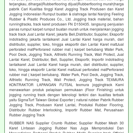
terjangkau, dihargai|Rubberflooring dijual|Rubberflooring murah|harga
pabrik Cari Kualitas tinggi Karet Jogging Track Produsen dan Karet
Jogging indonesian Rumput buatan & olahraga lantai Nanjing Feeling
Rubber & Plastic Produces Co., Ltd. Jogging track material, bahan
runningtracks, track karet produsen FN D150435. langsung penjualan
panas rumput karpet rumput buatan murah untuk menjalankan jogging
track track Jual Lantai Karet, jakarta Beli,Distributor, Supplier, Eksportir
indotrading jakarta lantaikaret Jual Lantai Karet harga murah, dari
distributor, supplier, toko, hingga eksportir dan Lantai Karet mattJual
perforated matPerforared rubber mat ( karpet berlubang Water Park,
Pool Deck, Jogging Track, Althletic Running Track, Wall Protect, Jual
Lantai Karet, Distributor, Beli, Supplier, Eksportir, Importir indotrading
lantaikaret Jual Lantai Karet harga murah, dari distributor, supplier,
toko, hingga eksportir Lantai Karet mattJual perforated matPerforared
rubber mat ( karpet berlubang. Water Park, Pool Deck, Jogging Track,
Althletic Running Track, Wall Protect, Jogging Track TEXMURA
KONTRAKTOR LAPANGAN FUTSAL texmura joggingtrack Kami
menawarkan produk pelapisan permukaan (Floor Finishing) untuk
jogging running track dengan teknologi terkini dan kualitas terbaik
yaitu SigmaTurf Taiwan Global Exporter | natural rubber Pabrik Rubber
Jogging Track, Produsen Karet Lantai, Produksi Rubber Flooring,
Distributor Rubber Interlocking, Importir Rubber Mat, Perusahaan
Rubber Jogging Track
RUBBER NAS Supplier Crumb Rubber, Supplier Rubber Mesh 30
Karet Lintasan Jogging Rubber Nas Juga Memproduksi Dan
Menyediakan Berbagai Produk Rubber Atletik Running track Official