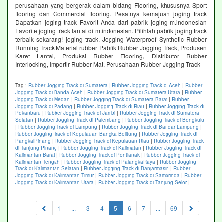
perusahaan yang bergerak dalam bidang Flooring, khususnya Sport
flooring dan Commercial flooring. Pesatnya kemajuan joging track
Dapatkan joging track Favorit Anda dari pabrik joging m.indonesian
Favorite joging track lantai di m.indonesian. Pilihlah pabrik joging track
terbaik sekarang! joging track. Jogging Waterproof Synthetic Rubber
Running Track Material rubber Pabrik Rubber Jogging Track, Produsen
Karet Lantai, Produksi Rubber Flooring, Distributor Rubber
Interlocking, Importir Rubber Mat, Perusahaan Rubber Jogging Track
Tag :
Rubber Jogging Track di Sumatera
|
Rubber Jogging Track di Aceh
|
Rubber
Jogging Track di Banda Aceh
|
Rubber Jogging Track di Sumatera Utara
|
Rubber
Jogging Track di Medan
|
Rubber Jogging Track di Sumatera Barat
|
Rubber
Jogging Track di Padang
|
Rubber Jogging Track di Riau
|
Rubber Jogging Track di
Pekanbaru
|
Rubber Jogging Track di Jambi
|
Rubber Jogging Track di Sumatera
Selatan
|
Rubber Jogging Track di Palembang
|
Rubber Jogging Track di Bengkulu
|
Rubber Jogging Track di Lampung
|
Rubber Jogging Track di Bandar Lampung
|
Rubber Jogging Track di Kepulauan Bangka Belitung
|
Rubber Jogging Track di
PangkalPinang
|
Rubber Jogging Track di Kepulauan Riau
|
Rubber Jogging Track
di Tanjung Pinang
|
Rubber Jogging Track di Kalimatan
|
Rubber Jogging Track di
Kalimantan Barat
|
Rubber Jogging Track di Pontianak
|
Rubber Jogging Track di
Kalimantan Tengah
|
Rubber Jogging Track di PalangkaRaya
|
Rubber Jogging
Track di Kalimantan Selatan
|
Rubber Jogging Track di Banjarmasin
|
Rubber
Jogging Track di Kalimantan Timur
|
Rubber Jogging Track di Samarinda
|
Rubber
Jogging Track di Kalimantan Utara
|
Rubber Jogging Track di Tanjung Selor
|
(current)
1
...
3
4
5
6
7
...
69