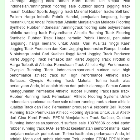
Olahraga Jogging track Bahan Karet Tracks Diri simpul Pola
indonesian.runningtrack flooring sale outdoor sports jogging track
murah Outdoor Sports Jogging Track Material Rubber Tracks Self knot
Pattern Harga terbaik: Pabrik Handal, penjualan langsung, harga
menarik untuk Anda! Poliuretan Athletic Menjalankan Melacak Flooring
Synthetic Rubber indonesian.runningtrack flooring sale polyurethane
athletic running track Polyurethane Athletic Running Track Flooring
Synthetic Rubber Track Harga terbaik: Pabrik Handal, penjualan
langsung, harga menarik untuk Anda! Cari Kualitas tinggi Karet
Jogging Track Produsen dan Karet Jogging indonesian Rumput buatan
& olahraga lantai Cari Kualitas tinggi Karet Jogging Track Produsen
Karet Jogging Track Pemasok dan Karet Jogging Track Produk di
Harga Terbaik di Alibaba. Permukaan Track Athletic High Performance,
Olympic Running Track indonesian.sportcourt surface sale high
performance athletic track run High Performance Athletic Track
Surfaces, Olympic Running Track Material Terima kasih atas
pertanyaan Anda, ini adalah Mona dari pabrik olahraga Semua Cuaca
Menggunakan Permeable Athletic Rubber Running Track Race Track.
Rubber Running Track Permukaan Athletic Flooring Systems Untuk
indonesian.sportcourt surface sale rubber running track surface athletic
kualitas Track dan Field Permukaan produsen & eksportir Beli Rubber
Running Track Permukaan Athletic Flooring Systems Untuk Jalur Atletik
dari Cina Karet Presisi EPDM Menjalankan Track Surface, Outdoor
Running indonesian.sportcourt surface sale 10376636 colorful epdm
rubber running track IAAF sertifikat keselamatan semprot mantel karet
berjalan melacak permukaan. Terima kasih atas pertanyaan Anda, ini
adalah Mona dari pabrik olahraga Trek Jogging EPDM EPDM Karet