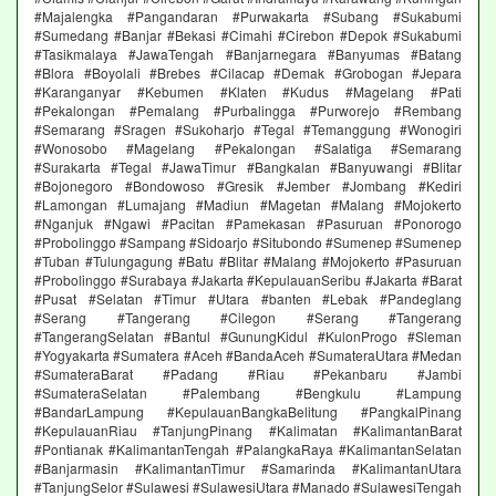
#Majalengka #Pangandaran #Purwakarta #Subang #Sukabumi
#Sumedang #Banjar #Bekasi #Cimahi #Cirebon #Depok #Sukabumi
#Tasikmalaya #JawaTengah #Banjarnegara #Banyumas #Batang
#Blora #Boyolali #Brebes #Cilacap #Demak #Grobogan #Jepara
#Karanganyar #Kebumen #Klaten #Kudus #Magelang #Pati
#Pekalongan #Pemalang #Purbalingga #Purworejo #Rembang
#Semarang #Sragen #Sukoharjo #Tegal #Temanggung #Wonogiri
#Wonosobo #Magelang #Pekalongan #Salatiga #Semarang
#Surakarta #Tegal #JawaTimur #Bangkalan #Banyuwangi #Blitar
#Bojonegoro #Bondowoso #Gresik #Jember #Jombang #Kediri
#Lamongan #Lumajang #Madiun #Magetan #Malang #Mojokerto
#Nganjuk #Ngawi #Pacitan #Pamekasan #Pasuruan #Ponorogo
#Probolinggo #Sampang #Sidoarjo #Situbondo #Sumenep #Sumenep
#Tuban #Tulungagung #Batu #Blitar #Malang #Mojokerto #Pasuruan
#Probolinggo #Surabaya #Jakarta #KepulauanSeribu #Jakarta #Barat
#Pusat #Selatan #Timur #Utara #banten #Lebak #Pandeglang
#Serang #Tangerang #Cilegon #Serang #Tangerang
#TangerangSelatan #Bantul #GunungKidul #KulonProgo #Sleman
#Yogyakarta #Sumatera #Aceh #BandaAceh #SumateraUtara #Medan
#SumateraBarat #Padang #Riau #Pekanbaru #Jambi
#SumateraSelatan #Palembang #Bengkulu #Lampung
#BandarLampung #KepulauanBangkaBelitung #PangkalPinang
#KepulauanRiau #TanjungPinang #Kalimatan #KalimantanBarat
#Pontianak #KalimantanTengah #PalangkaRaya #KalimantanSelatan
#Banjarmasin #KalimantanTimur #Samarinda #KalimantanUtara
#TanjungSelor #Sulawesi #SulawesiUtara #Manado #SulawesiTengah