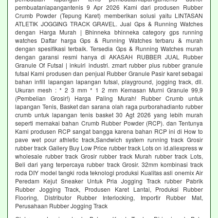
pembuatanlapangantenis 9 Apr 2026 Kami dari produsen Rubber
Crumb Powder (Tepung Karet) memberikan solusi yaitu LINTASAN
ATLETIK JOGGING TRACK GRAVEL. Jual Gps & Running Watches
dengan Harga Murah | Bhinneka bhinneka category gps running
watches Daftar harga Gps & Running Watches terbaru & murah
dengan spesifikasi terbaik. Tersedia Gps & Running Watches murah
dengan garansi resmi hanya di AKASAH RUBBER JUAL Rubber
Granule Of Futsal | inkuiri industri. zmart rubber plus rubber granule
futsal Kami produsen dan penjual Rubber Granule Pasir karet sebagai
bahan infill lapangan lapangan futsal, playground, jogging track, dll.
Ukuran mesh : * 2 3 mm * 1 2 mm Kemasan Murni Granule 99,9
(Pembelian Grosir!) Harga Paling Murah! Rubber Crumb untuk
lapangan Tenis, Basket dan sarana olah raga purborahadianto rubber
crumb untuk lapangan tenis basket 30 Agt 2026 yang lebih murah
seperti memakai bahan Crumb Rubber Powder (RCP). dan Tentunya
Kami produsen RCP sangat bangga karena bahan RCP ini di How to
pave wet pour athletic track,Sandwich system running track Grosir
rubber track Gallery Buy Low Price rubber track Lots on id.aliexpress w
wholesale rubber track Grosir rubber track Murah rubber track Lots,
Beli dari yang terpercaya rubber track Grosir. 32mm kombinasi track
roda DIY model tangki roda teknologi produksi Kualitas asli onemix Air
Peredam Kejut Sneaker Untuk Pria Jogging Track rubber Pabrik
Rubber Jogging Track, Produsen Karet Lantai, Produksi Rubber
Flooring, Distributor Rubber Interlocking, Importir Rubber Mat,
Perusahaan Rubber Jogging Track