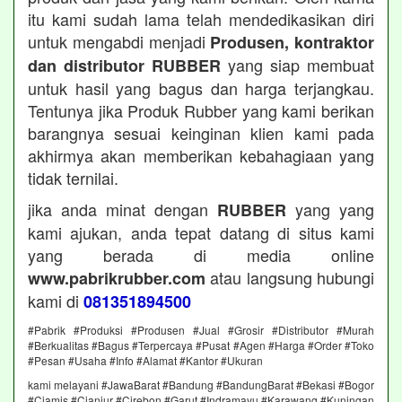
itu kami sudah lama telah mendedikasikan diri
untuk mengabdi menjadi
Produsen, kontraktor
yang siap membuat
dan distributor RUBBER
untuk hasil yang bagus dan harga terjangkau.
Tentunya jika Produk Rubber yang kami berikan
barangnya sesuai keinginan klien kami pada
akhirmya akan memberikan kebahagiaan yang
tidak ternilai.
jika anda minat dengan
yang yang
RUBBER
kami ajukan, anda tepat datang di situs kami
yang berada di media online
atau langsung hubungi
www.pabrikrubber.com
kami di
081351894500
#Pabrik #Produksi #Produsen #Jual #Grosir #Distributor #Murah
#Berkualitas #Bagus #Terpercaya #Pusat #Agen #Harga #Order #Toko
#Pesan #Usaha #Info #Alamat #Kantor #Ukuran
kami melayani #JawaBarat #Bandung #BandungBarat #Bekasi #Bogor
#Ciamis #Cianjur #Cirebon #Garut #Indramayu #Karawang #Kuningan