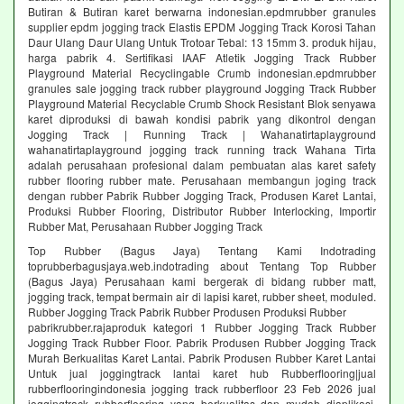
Butiran & Butiran karet berwarna indonesian.epdmrubber granules
supplier epdm jogging track Elastis EPDM Jogging Track Korosi Tahan
Daur Ulang Daur Ulang Untuk Trotoar Tebal: 13 15mm 3. produk hijau,
harga pabrik 4. Sertifikasi IAAF Atletik Jogging Track Rubber
Playground Material Recyclingable Crumb indonesian.epdmrubber
granules sale jogging track rubber playground Jogging Track Rubber
Playground Material Recyclable Crumb Shock Resistant Blok senyawa
karet diproduksi di bawah kondisi pabrik yang dikontrol dengan
Jogging Track | Running Track | Wahanatirtaplayground
wahanatirtaplayground jogging track running track Wahana Tirta
adalah perusahaan profesional dalam pembuatan alas karet safety
rubber flooring rubber mate. Perusahaan membangun joging track
dengan rubber Pabrik Rubber Jogging Track, Produsen Karet Lantai,
Produksi Rubber Flooring, Distributor Rubber Interlocking, Importir
Rubber Mat, Perusahaan Rubber Jogging Track
Top Rubber (Bagus Jaya) Tentang Kami Indotrading
toprubberbagusjaya.web.indotrading about Tentang Top Rubber
(Bagus Jaya) Perusahaan kami bergerak di bidang rubber matt,
jogging track, tempat bermain air di lapisi karet, rubber sheet, moduled.
Rubber Jogging Track Pabrik Rubber Produsen Produksi Rubber
pabrikrubber.rajaproduk kategori 1 Rubber Jogging Track Rubber
Jogging Track Rubber Floor. Pabrik Produsen Rubber Jogging Track
Murah Berkualitas Karet Lantai. Pabrik Produsen Rubber Karet Lantai
Untuk jual joggingtrack lantai karet hub Rubberflooring|jual
rubberflooringindonesia jogging track rubberfloor 23 Feb 2026 jual
joggingtrack rubberflooring yang berkualitas dan mudah diaplikasi.