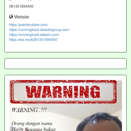
081351894500
Website
https://pabrikrubber.com/
https://runningtrack.akasahgroup.com/
https://runningtrack.akbam.com/
https://wa.me/6281351894500